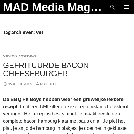
Ga
Zoeken
MAD Media Magazine
naar
PRIMAI
de
MENU
inhoud
Tag archieven: Vet
VIDEO'S
,
VOEDING
GEFRITUURDE BACON
CHEESEBURGER
19 APRIL 2016
MADBELLO
De BBQ Pit Boys hebben weer een gruwelijke lekkere
recept.
Echt een BMI killer en zeker een instant cholesterol
verhoger. Het recept is best simpel, je maakt eerste een
complete bacon hamburg klaar met saus en al. Je plet het
plat, je snijd de hamburg in plakjes, je doet het in geklutste