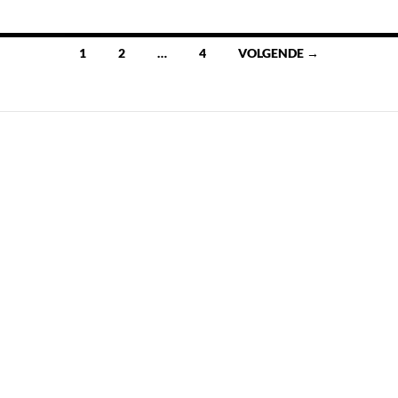
Berichten
1
2
…
4
VOLGENDE →
navigatie