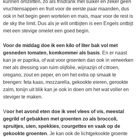
kunnen omzetten, zo als frisdrank met suiker en zeker geen
vruchtensappen en fruit voor de eerste paar maanden, dus
ook in het begin geen wortelen en mais, maar voor de rest is
de sky the limit. Dus als je wilt ontbijten is een Engels ontbijt
met een stevige omelet een goed begin.
Voor de middag doe ik een kilo of liter bak vol met
gesneden tomaten, komkommer als basis
. En er naast
kan je er paprika, of wat voor groenten dan ook in verwerken
met als dressing van ruim olijfolie, wijnazijn of citroen,
oregano, zout en peper, en om het extra op smaak te
brengen: feta kaas, mozzarella, gekookte eieren, gerookte
zalm, tonijn uit blik kan je ook in doen om het wat voller en
steviger te maken.
V
oor het avond eten doe ik veel vlees of vis, meestal
gegrild of gebakken met groenten zo als broccoli,
spruitjes, uien, spekkies, courgettes en vaak op de
gekookte groenten
. Je kan ook de lichtgekookte groente