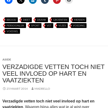
BROOD
DIEET
DRANK
GROENTEN
MENSEN
PERSOONLIJK
SPORT
VET
VLEES
VOEDING
VOEDSEL
ASIDE
VERZADIGDE VETTEN TOCH NIET
VEEL INVLOED OP HART EN
VAATZIEKTEN
25 MAART 2014
MADBELLO
Verzadigde vetten toch niet veel invloed op hart en
vaatziekten
. Waarom bijna alles wat je al wist over