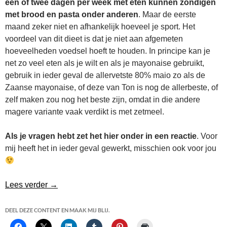
een of twee dagen per week met eten kunnen zondigen
met brood en pasta onder anderen
. Maar de eerste
maand zeker niet en afhankelijk hoeveel je sport. Het
voordeel van dit dieet is dat je niet aan afgemeten
hoeveelheden voedsel hoeft te houden. In principe kan je
net zo veel eten als je wilt en als je mayonaise gebruikt,
gebruik in ieder geval de allervetste 80% maio zo als de
Zaanse mayonaise, of deze van Ton is nog de allerbeste, of
zelf maken zou nog het beste zijn, omdat in die andere
magere variante vaak verdikt is met zetmeel.
Als je vragen hebt zet het hier onder in een reactie
. Voor
mij heeft het in ieder geval gewerkt, misschien ook voor jou
25 kilo afvallen in halfjaar
Lees verder
→
DEEL DEZE CONTENT EN MAAK MIJ BLIJ.