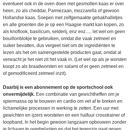
eventueel ook in de oven doen met gesmolten kaas er over
heen, zo als cheddar, Parmezaan, mozzarella of gewoon
Hollandse kaas. Soepen met zelfgemaakte gebakhalletjes
en alle groenten die je op een Haagse markt kan kopen, zo
als knoflook, basilicum, selderij, enz enz…. let wel om geen
bouillonblokje te gebruiken, omdat die vaak zetmeel en
suiker bevatten, dus vergeet niet om de ingrediënten te
lezen als het om samengestelde producten gaat, omdat al
verwacht je het niet zit het vaak in. (Let wel op als je worsten
koopt zo als braadworsten en salami of er geen zetmeel en
of gemodificeerd zetmeel inzit).
Daarbij is een abonnement op de sportschool ook
onvermijdelijk
. Een combinatie van gewichtheffen om je
spiermassa op te bouwen en cardio om vet af te breken en
lichamelijke processen in werking te zetten. Een uur met
gewichten en ijzers worstelen en een halfuur crosstrainer of
loopband, In het begin gewoon langzaam opbouwen zonder
je lichaam te overbelasten en dat het tegenzin gaat geven,