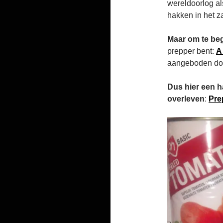
wereldoorlog al
hakken in het za
Maar om te beg
prepper bent:
A
aangeboden doo
Dus hier een ha
overleven
:
Pre