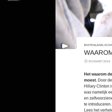
BUITENLAND
,
ECO
WAAROM
30 MAART 2016
Het waarom de
moest.
Door de 
Hillary Clinton
was namelijk ee
en zelfvoorzie
te introduceren.
Lees het verhel