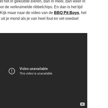
oet het in geklutste eieren, dan in meel, dan weer in
or de verkruimelde ribbelchips. En dan is het tijd
 Kijk maar naar de video van de
BBQ Pit Boys
, het
 uit je mond als je van heel fout en vet voedsel