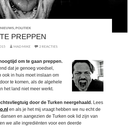
 NIEUWS
,
POLITIEK
 TE PREPPEN
015
MAD MIKE
2 REACTIES
 hoogtijd om te gaan preppen.
end dat je genoeg voedsel,
n ook in huis moet inslaan om
 door te komen, als de algehele
an het land niet meer werkt.
chtsvliegtuig door de Turken neergehaald.
Lees
o.nl
en als je het mij vraagt hebben we nu echt de
dansen en aangezien de Turken ook lid zijn van
n we alle ingrediënten voor een deerde