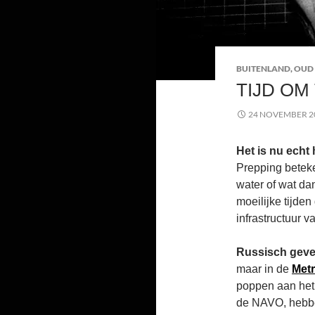
BUITENLAND
,
OUD
TIJD OM
24 NOVEMBER 2
Het is nu echt
Prepping betek
water of wat da
moeilijke tijden
infrastructuur v
Russisch geve
maar in de
Metr
poppen aan het 
de NAVO, hebbe