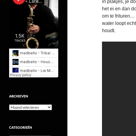
in plakjes, je d
het ei en dan do
om te frituren…
water loopt echt
houdt.
ARCHIEVEN
Archieven
CATEGORIEËN