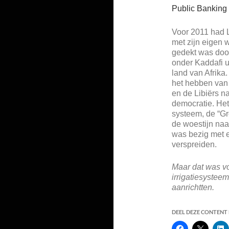
Public Banking I
Voor 2011 had 
met zijn eigen w
gedekt was door
onder Kaddafi u
land van Afrika
het hebben van
en de Libiërs n
democratie. Het 
systeem, de “Gr
de woestijn naa
was bezig met e
verspreiden.
Maar dat was vo
irrigatiesystee
aanrichtten.
DEEL DEZE CONTENT E