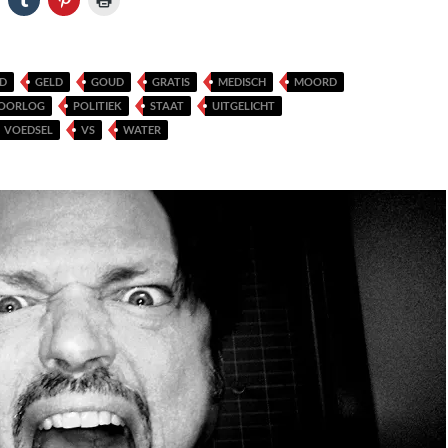
D
GELD
GOUD
GRATIS
MEDISCH
MOORD
OORLOG
POLITIEK
STAAT
UITGELICHT
VOEDSEL
VS
WATER