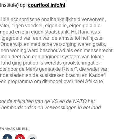
nstitute) op:
courtfool.info/nl
Libië economische onafhankelijkheid verworven,
ater, eigen voedsel, eigen olie, eigen geld die
 goud en zijn eigen staatsbank. Het land was
itgegroeid van een van de armste tot het rijkste
. Onderwijs en medische verzorging waren gratis,
 een woning werd beschouwd als een mensenrecht
amen deel aan een origineel systeem van lokale
land ging prat op ’s werelds grootste irrigatie-
ote door de Mens gemaakte Rivier”, die water van
r de steden en de kuststreken bracht; en Kaddafi
en programma om dit model over heel Afrika te
or de militairen van de VS en de NATO het
m bombardeerden en verwoestingen in het land
N MAAK MIJ BLIJ.