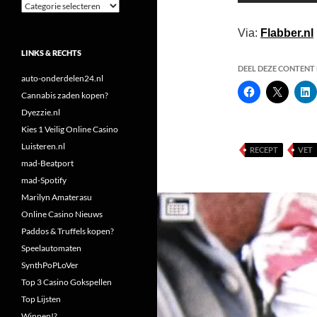
Categorieën
Via:
Flabber.nl
LINKS & RECHTS
DEEL DEZE CONTENT E
auto-onderdelen24.nl
Cannabis zaden kopen?
Dyezzie.nl
Kies 1 Veilig Online Casino
Luisteren.nl
RECEPT
VET
mad-Beatport
mad-Spotify
Marilyn Amaterasu
Online Casino Nieuws
Paddos & Truffels kopen?
Speelautomaten
SynthPoPLoVer
Top 3 Casino Gokspellen
Top Lijsten
Winnen!?