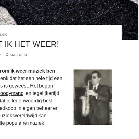
LIJK
 IK HET WEER!
7
MAD MIKE
arom ik weer muziek ben
nk dat het een hele tijd een
s is geweest. Het begon
oodymanc
, en tegelijkertijd
 dat je tegenwoordig best
oedkoop in eigen beheer en
muziek wereldwijd kan
lle populaire muziek