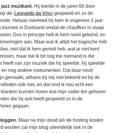
 jazz muzikant.
Hij toerde in de jaren 60 door
 op de:
Leonardo da Vinci
gespeeld en zo de
isde. Helaas overleed hij toen ik ongeveer 1 jaar
n tournee in Duitsland omdat de chauffeur in slaap
 boom. Dus in principe heb ik hem nooit gekend, en
inneringen aan. Maar wat ik altijd het tragische heb
es, niet dat ik hem gemist heb, wat je niet kent
missen, maar dat ik tot nog toe niemand is die
heeft van zijn muziek die hij speelde, hij speelde
 en nog andere instrumenten. Dat daar nooit
n gemaakt, althans bij mij niet bekend en bij de
dleden ook niet, en dat vind ik nou echt een
 klanken kunnen horen wat mijn vader ten gehoren
noten die hij ooit heeft gespeeld zo in de
rloren gegaan.
bloggen.
Maar na mijn dood als de hosting kosten
d worden zal mijn blog uiteindelijk ook in de