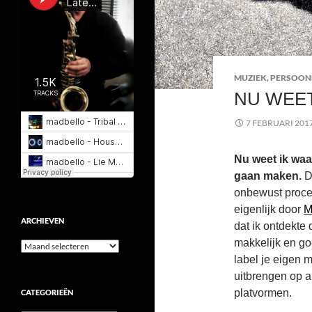
MUZIEK
,
PERSOON
NU WEET
7 FEBRUARI 201
Nu weet ik wa
gaan maken.
De
onbewust proce
eigenlijk door
M
ARCHIEVEN
dat ik ontdekte
makkelijk en g
Archieven
label je eigen 
uitbrengen op a
platvormen.
CATEGORIEËN