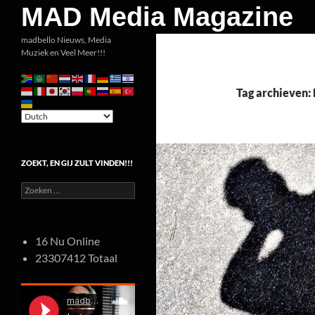
Zoeken
MAD Media Magazine
Ga
madbello Nieuws, Media
Muziek en Veel Meer!!!
naar
de
inhoud
Tag archieven:
ZOEKT, EN GIJ ZULT VINDEN!!!
Zoeken
naar:
16 Nu Online
23307412 Totaal