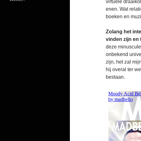
virtuele draaik
enen. Wat relati
boeken en muzi
Zolang het inte
vinden zijn en 
deze minuscule 
onbekend unive
zijn, het zal mi
hij overal ter w
bestaan.