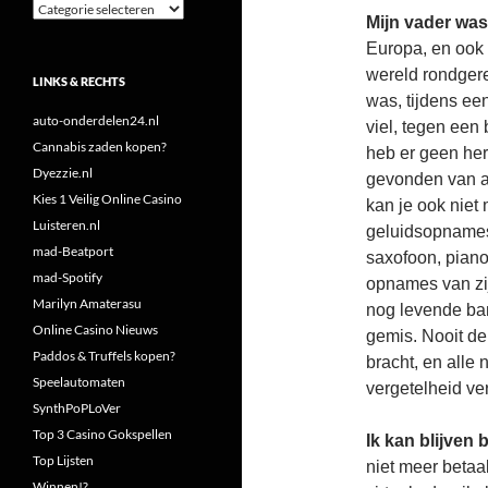
Categorieën
Mijn vader was
Europa, en ook
wereld rondgere
LINKS & RECHTS
was, tijdens ee
auto-onderdelen24.nl
viel, tegen een
Cannabis zaden kopen?
heb er geen her
Dyezzie.nl
gevonden van all
Kies 1 Veilig Online Casino
kan je ook niet 
Luisteren.nl
geluidsopnames 
mad-Beatport
saxofoon, piano
mad-Spotify
opnames van zij
Marilyn Amaterasu
nog levende ban
Online Casino Nieuws
gemis. Nooit de
Paddos & Truffels kopen?
bracht, en alle 
Speelautomaten
vergetelheid ve
SynthPoPLoVer
Top 3 Casino Gokspellen
Ik kan blijven 
Top Lijsten
niet meer betaal
Winnen!?