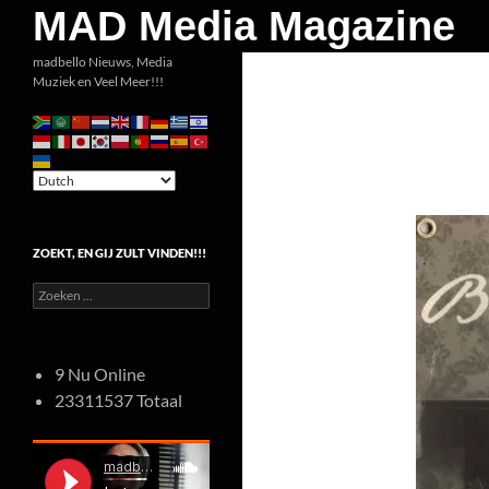
Zoeken
MAD Media Magazine
Ga
madbello Nieuws, Media
Muziek en Veel Meer!!!
naar
de
inhoud
ZOEKT, EN GIJ ZULT VINDEN!!!
Zoeken
naar:
9 Nu Online
23311537 Totaal