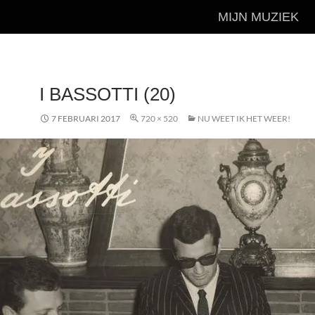
MIJN MUZIEK
I BASSOTTI (20)
7 FEBRUARI 2017
720 × 520
NU WEET IK HET WEER!