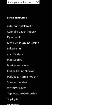
Categorieën
LINKS & RECHTS
auto-onderdelen24.nl
Cannabis zaden kopen?
Dyezzie.nl
Kies 1 Veilig Online Casino
Luisteren.nl
mad-Beatport
mad-Spotify
Marilyn Amaterasu
Online Casino Nieuws
Paddos & Truffels kopen?
Speelautomaten
SynthPoPLoVer
Top 3 Casino Gokspellen
Top Lijsten
Winnen!?