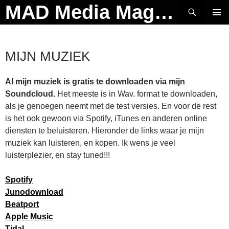
Ga
Zoeken
MAD Media Magazine
naar
PRIMAI
de
MENU
inhoud
MIJN MUZIEK
Al mijn muziek is gratis te downloaden via mijn
Soundcloud.
Het meeste is in Wav. format te downloaden,
als je genoegen neemt met de test versies. En voor de rest
is het ook gewoon via Spotify, iTunes en anderen online
diensten te beluisteren. Hieronder de links waar je mijn
muziek kan luisteren, en kopen. Ik wens je veel
luisterplezier, en stay tuned!!!
Spotify
Junodownload
Beatport
Apple Music
Tidal