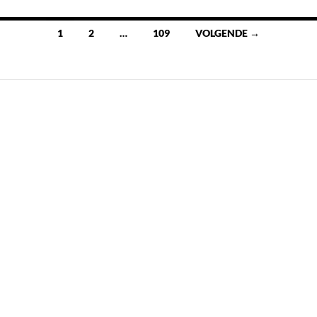
Berichten
1
2
…
109
VOLGENDE →
navigatie