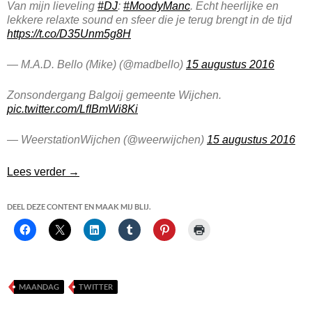
Van mijn lieveling
#DJ
:
#MoodyManc
. Echt heerlijke en
lekkere relaxte sound en sfeer die je terug brengt in de tijd
https://t.co/D35Unm5g8H
— M.A.D. Bello (Mike) (@madbello)
15 augustus 2016
Zonsondergang Balgoij gemeente Wijchen.
pic.twitter.com/LfIBmWi8Ki
— WeerstationWijchen (@weerwijchen)
15 augustus 2016
De Dinsdag Ochtend
Lees verder
→
DEEL DEZE CONTENT EN MAAK MIJ BLIJ.
MAANDAG
TWITTER