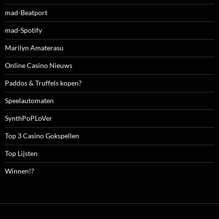
mad-Beatport
mad-Spotify
Marilyn Amaterasu
Online Casino Nieuws
Paddos & Truffels kopen?
Speelautomaten
SynthPoPLoVer
Top 3 Casino Gokspellen
Top Lijsten
Winnen!?