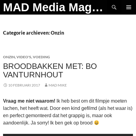
Ga
Zoeken
MAD Media Magazine
naar
PRIMAI
de
MENU
inhoud
Categorie archieven: Onzin
ONZIN
,
VIDEO'S
,
VOEDING
BROODBAKKEN MET: BO
VANTURNHOUT
10 FEBRUARI 2017
MAD MIKE
Vraag me niet waarom!
Ik heb best om dit filmpje moeten
lachen, het heeft wat. Door een kind gefilmd (als het waar is)
en perfect gemonteerd dat het grappig is, maar ook
aandoenlijk. Ja sorry! Ik ben gek op brood