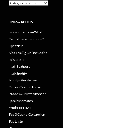
Categorieën
LINKS & RECHTS
auto-onderdelen24.nl
Cannabis zaden kopen?
Dyezzie.nl
Kies 1 Veilig Online Casino
Luisteren.nl
mad-Beatport
mad-Spotify
Marilyn Amaterasu
Online Casino Nieuws
Paddos & Truffels kopen?
Speelautomaten
SynthPoPLoVer
Top 3 Casino Gokspellen
Top Lijsten