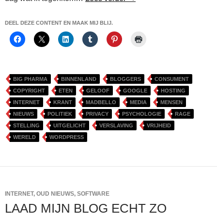
DEEL DEZE CONTENT EN MAAK MIJ BLIJ.
BIG PHARMA
BINNENLAND
BLOGGERS
CONSUMENT
COPYRIGHT
ETEN
GELOOF
GOOGLE
HOSTING
INTERNET
KRANT
MADBELLO
MEDIA
MENSEN
NIEUWS
POLITIEK
PRIVACY
PSYCHOLOGIE
RAGE
STELLING
UITGELICHT
VERSLAVING
VRIJHEID
WERELD
WORDPRESS
INTERNET
,
OUD NIEUWS
,
SOFTWARE
LAAD MIJN BLOG ECHT ZO