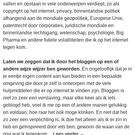
vallen en opstaan in vele onderwerpen verdiept, zo als
copyright op het internet, privacy, binnenlandse politiek
afhangend aan de mondiale geopolitiek, Europese Unie,
patentrecht door corporaties, juridische mondiale en
binnenlandse rechtsgang, wetenschap, psychologie, Big
Pharma en andere futiele volatiliteiten die ik op het internet
tegen kom.
Laten we zeggen dat ik door het bloggen op een of
andere wijze wijzer ben geworden.
En ongelooflijk dat je in
je eentje eigen content aan kan bieden in een bepaalde
omgeving die door je zelf is ontworpen met de vele
hulpmiddelen die er op internet te vinden zijn. Bloggen is
niet zo zeer een verslaving, maar elke keer als ik iets
geblogd heb, voel ik me op een of andere manier gelukkig
en voldaan, hoe raar het ook moge klinken. En niet dat het
zo zeer een verplichting is, ik doe het alleen als ik er zin in
heb en geïnspireerd door iets ben, gewoon de waan van de
Wat Heeft Bloggen Met M
dag wat ik tegenkom…
Lees verder
→