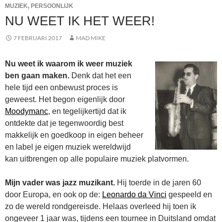
MUZIEK
,
PERSOONLIJK
NU WEET IK HET WEER!
7 FEBRUARI 2017
MAD MIKE
Nu weet ik waarom ik weer muziek
ben gaan maken.
Denk dat het een
hele tijd een onbewust proces is
geweest. Het begon eigenlijk door
Moodymanc
, en tegelijkertijd dat ik
ontdekte dat je tegenwoordig best
makkelijk en goedkoop in eigen beheer
en label je eigen muziek wereldwijd
kan uitbrengen op alle populaire muziek platvormen.
Mijn vader was jazz muzikant.
Hij toerde in de jaren 60
door Europa, en ook op de:
Leonardo da Vinci
gespeeld en
zo de wereld rondgereisde. Helaas overleed hij toen ik
ongeveer 1 jaar was, tijdens een tournee in Duitsland omdat