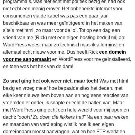
programma’s, was niet echt met politiek bezig en had ook
niet echt een menig erover. Het onbeperkte internet voor
consumenten via de kabel was pas een paar jaar
beschikbaar en was meer geïntrigeerd in het maken van
site’s met html, zo maar voor de lol. Tot op een dag een
vriend van me (Rick) met een eigen hosting bedrijf mij op:
WordPress wees, maar zo technisch was ik allerminst en
allemaal echt nieuw voor me. Dus heeft Rick
een domein
voor me aangemaakt
en WordPress voor me geïnstalleerd,
en toen was het hek van de dam!
Zo snel ging het ook weer niet, maar toch!
Was met html
bezig en vroeg me af hoe bepaalde sites het deden, met
elke keer nieuwe item boven aan en nog eens reacties van
vreemden er onder, ik snapte er echt de ballen van. Maar
met WordPress ging echt een hele wereld voor mij open en
dacht:
”oooH! Zo doen die flikkers het!”
Na een paar weken
en maanden van verdieping wist ik hoe ik een eigen
domeinnaam moest aanvragen, wat en hoe FTP werkt en