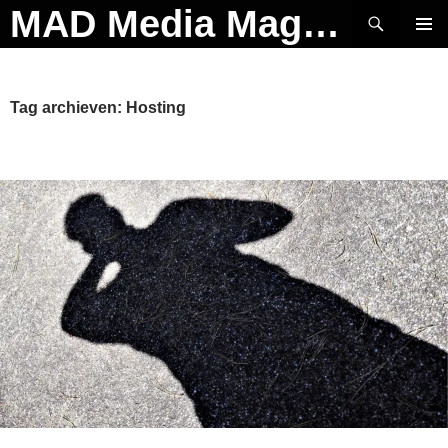
Ga
Zoeken
MAD Media Magazine
naar
PRIMAI
de
MENU
inhoud
Tag archieven: Hosting