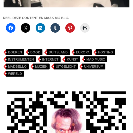
DEEL DEZE CONTENT EN MAAK MIJ BLIJ.
BOEKEN
DOOD
DUITSLAND
EUROPA
HOSTING
INSTRUMENTEN
INTERNET
KUNST
MAD MUSIC
MADBELLO
MUZIEK
UITGELICHT
UNIVERSUM
WERELD