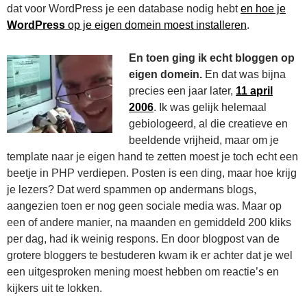
dat voor WordPress je een database nodig hebt
en hoe je
WordPress
op je eigen domein moest installeren
.
En toen ging ik echt bloggen op
eigen domein.
En dat was bijna
precies een jaar later,
11 april
2006
. Ik was gelijk helemaal
gebiologeerd, al die creatieve en
beeldende vrijheid, maar om je
template naar je eigen hand te zetten moest je toch echt een
beetje in PHP verdiepen. Posten is een ding, maar hoe krijg
je lezers? Dat werd spammen op andermans blogs,
aangezien toen er nog geen sociale media was. Maar op
een of andere manier, na maanden en gemiddeld 200 kliks
per dag, had ik weinig respons. En door blogpost van de
grotere bloggers te bestuderen kwam ik er achter dat je wel
een uitgesproken mening moest hebben om reactie’s en
kijkers uit te lokken.