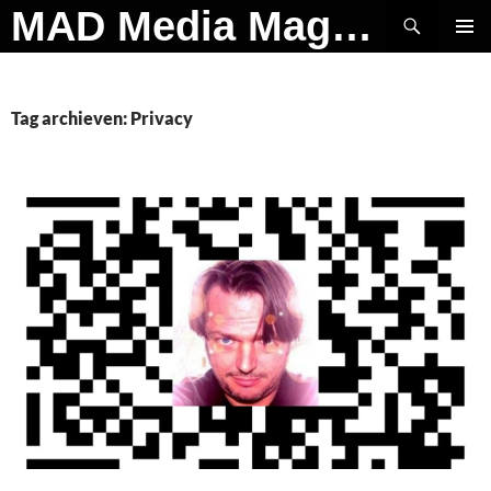
Ga
Zoeken
MAD Media Magazine
naar
PRIMAI
de
MENU
inhoud
Tag archieven: Privacy