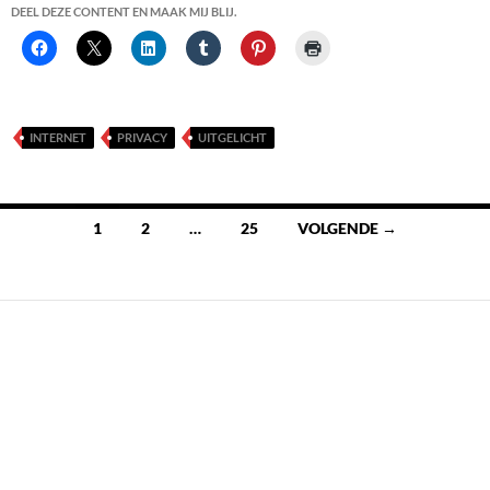
DEEL DEZE CONTENT EN MAAK MIJ BLIJ.
INTERNET
PRIVACY
UITGELICHT
Berichten
1
2
…
25
VOLGENDE →
navigatie