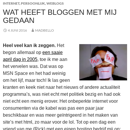
INTERNET
,
PERSOONLIJK
,
WEBLOGS
WAT HEEFT BLOGGEN MET MIJ
GEDAAN
4 JUNI 2016
MADBELLO
Heel veel kan ik zeggen.
Het
begon allemaal op
een saaie
april dag in 2005
, toe ik me aan
het vervelen was. Dat was op
MSN Space en het had weinig
om het lijf, maar toch! Ik las geen
kranten en keek niet naar het nieuws of andere actualiteit
programma’s, was niet echt met politiek bezig en had ook
niet echt een menig erover. Het onbeperkte internet voor
consumenten via de kabel was pas een paar jaar
beschikbaar en was meer geïntrigeerd in het maken van
site’s met html, zo maar voor de lol. Tot op een dag een
vriend van me (Rick) met een eigen hosting bedrijf mij op: