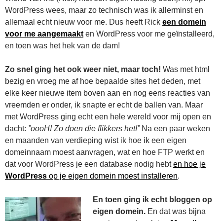
WordPress wees, maar zo technisch was ik allerminst en
allemaal echt nieuw voor me. Dus heeft Rick
een domein
voor me aangemaakt
en WordPress voor me geïnstalleerd,
en toen was het hek van de dam!
Zo snel ging het ook weer niet, maar toch!
Was met html
bezig en vroeg me af hoe bepaalde sites het deden, met
elke keer nieuwe item boven aan en nog eens reacties van
vreemden er onder, ik snapte er echt de ballen van. Maar
met WordPress ging echt een hele wereld voor mij open en
dacht:
”oooH! Zo doen die flikkers het!”
Na een paar weken
en maanden van verdieping wist ik hoe ik een eigen
domeinnaam moest aanvragen, wat en hoe FTP werkt en
dat voor WordPress je een database nodig hebt
en hoe je
WordPress
op je eigen domein moest installeren
.
En toen ging ik echt bloggen op
eigen domein.
En dat was bijna