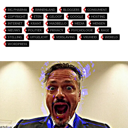
BIG PHARMA
BINNENLAND
BLOGGERS
CONSUMENT
COPYRIGHT
ETEN
GELOOF
GOOGLE
HOSTING
INTERNET
KRANT
MADBELLO
MEDIA
MENSEN
NIEUWS
POLITIEK
PRIVACY
PSYCHOLOGIE
RAGE
STELLING
UITGELICHT
VERSLAVING
VRIJHEID
WERELD
WORDPRESS