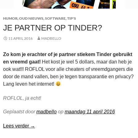
HUMOR
,
OUD NIEUWS
,
SOFTWARE
,
TIP'S
JE PARTNER OP TINDER?
11 APRIL 2016
MADBELLO
Zo kom je erachter of je partner stiekem Tinder gebruikt
en vreemd gaat!
Het kost je wel 5 dollars, maar dan heb je
ook wat!!! ROFLOL voor alle cheaters of vreemdgangers die
door de mand vallen, ben je tegen transparantie en privacy?
Lang leven het internet!
ROFLOL, ja echt!
Geplaatst door
madbello
op
maandag 11 april 2016
Je Partner op Tinder?
Lees verder
→