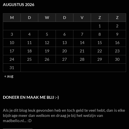
AUGUSTUS 2026
M
D
W
D
V
Z
Z
1
2
3
4
5
6
7
8
9
10
11
12
13
14
15
16
17
18
19
20
21
22
23
24
25
26
27
28
29
30
31
« aug
DONEER EN MAAK ME BLIJ :-)
Als je dit blog leuk gevonden heb en toch geld te veel hebt, dan is elke
bijdrage meer dan welkom en draag je bij het welzijn van
madbello.nl... :D