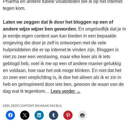
Pharma en andere futiele volatiliteiten die ik op het internet
tegen kom.
Laten we zeggen dat ik door het bloggen op een of
andere wijze wijzer ben geworden.
En ongelooflijk dat je in
je eentje eigen content aan kan bieden in een bepaalde
omgeving die door je zelf is ontworpen met de vele
hulpmiddelen die er op internet te vinden zijn. Bloggen is
niet zo zeer een verslaving, maar elke keer als ik iets
geblogd heb, voel ik me op een of andere manier gelukkig
en voldaan, hoe raar het ook moge klinken. En niet dat het
zo zeer een verplichting is, ik doe het alleen als ik er zin in
heb en geïnspireerd door iets ben, gewoon de waan van de
Wat Heeft Bloggen Met M
dag wat ik tegenkom…
Lees verder
→
DEEL DEZE CONTENT EN MAAK MIJ BLIJ.