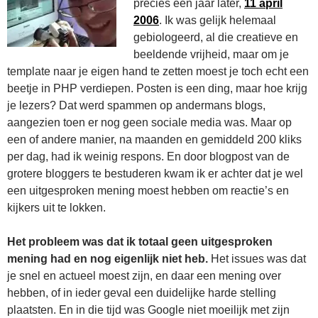
precies een jaar later,
11 april
2006
. Ik was gelijk helemaal
gebiologeerd, al die creatieve en
beeldende vrijheid, maar om je
template naar je eigen hand te zetten moest je toch echt een
beetje in PHP verdiepen. Posten is een ding, maar hoe krijg
je lezers? Dat werd spammen op andermans blogs,
aangezien toen er nog geen sociale media was. Maar op
een of andere manier, na maanden en gemiddeld 200 kliks
per dag, had ik weinig respons. En door blogpost van de
grotere bloggers te bestuderen kwam ik er achter dat je wel
een uitgesproken mening moest hebben om reactie’s en
kijkers uit te lokken.
Het probleem was dat ik totaal geen uitgesproken
mening had en nog eigenlijk niet heb.
Het issues was dat
je snel en actueel moest zijn, en daar een mening over
hebben, of in ieder geval een duidelijke harde stelling
plaatsten. En in die tijd was Google niet moeilijk met zijn