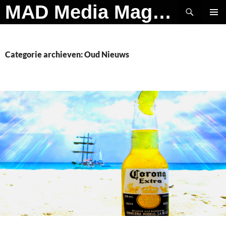
Ga
Zoeken
MAD Media Magazine
naar
PRIMAI
de
MENU
inhoud
Categorie archieven: Oud Nieuws