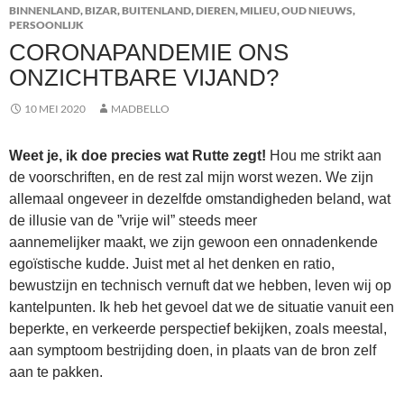
BINNENLAND
,
BIZAR
,
BUITENLAND
,
DIEREN
,
MILIEU
,
OUD NIEUWS
,
PERSOONLIJK
CORONAPANDEMIE ONS
ONZICHTBARE VIJAND?
10 MEI 2020
MADBELLO
Weet je, ik doe precies wat Rutte zegt!
Hou me strikt aan
de voorschriften, en de rest zal mijn worst wezen. We zijn
allemaal ongeveer in dezelfde omstandigheden beland, wat
de illusie van de ”vrije wil” steeds meer
aannemelijker maakt, we zijn gewoon een onnadenkende
egoïstische kudde. Juist met al het denken en ratio,
bewustzijn en technisch vernuft dat we hebben, leven wij op
kantelpunten. Ik heb het gevoel dat we de situatie vanuit een
beperkte, en verkeerde perspectief bekijken, zoals meestal,
aan symptoom bestrijding doen, in plaats van de bron zelf
aan te pakken.