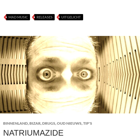
MAD MUSIC
RELEASES
UITGELICHT
BINNENLAND
,
BIZAR
,
DRUGS
,
OUD NIEUWS
,
TIP'S
NATRIUMAZIDE