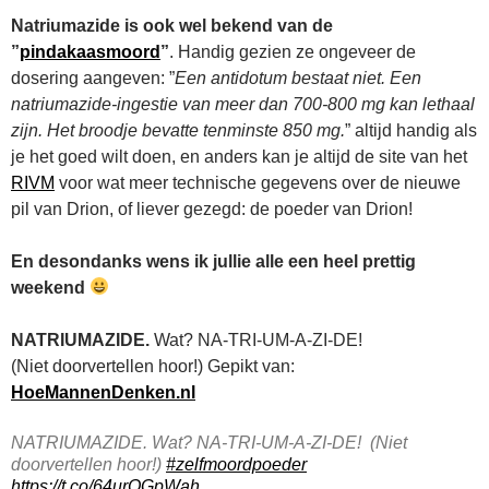
Natriumazide is ook wel bekend van de
”
pindakaasmoord
”
. Handig gezien ze ongeveer de
dosering aangeven: ”
Een antidotum bestaat niet. Een
natriumazide-ingestie van meer dan 700-800 mg kan lethaal
zijn. Het broodje bevatte tenminste 850 mg.
” altijd handig als
je het goed wilt doen, en anders kan je altijd de site van het
RIVM
voor wat meer technische gegevens over de nieuwe
pil van Drion, of liever gezegd: de poeder van Drion!
En desondanks wens ik jullie alle een heel prettig
weekend
NATRIUMAZIDE.
Wat? NA-TRI-UM-A-ZI-DE!
(Niet doorvertellen hoor!) Gepikt van:
HoeMannenDenken.nl
NATRIUMAZIDE. Wat? NA-TRI-UM-A-ZI-DE! (Niet
doorvertellen hoor!)
#zelfmoordpoeder
https://t.co/64urOGpWah