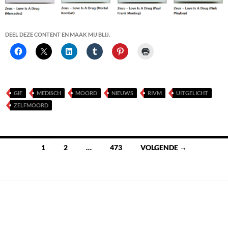
DEEL DEZE CONTENT EN MAAK MIJ BLIJ.
GIF
MEDISCH
MOORD
NIEUWS
RIVM
UITGELICHT
ZELFMOORD
Berichten
1
2
…
473
VOLGENDE →
navigatie