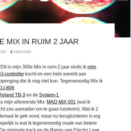
E MIX IN RUIM 2 JAAR
018
MAD MIKE
Dit is mijn 300e Mix in ruim 2 jaar sinds ik
mijn
J-controller
kocht en een hele wereld aan
penging die ik nog niet kon. Tegenwoordig Mix ik
DJ-808
.
Roland TB-3
en de
System-1
.
s mijn allereerste Mix:
MAD MIX 001
(wat ik
cht zou aanraden om te gaan luisteren). Wat ik 2
lemaal te gek vond, maar nu terugluisteren is erg
 Hopelijk is wat ik tegenwoordig maak van betere
! De originele track en de Remix van Electro Love