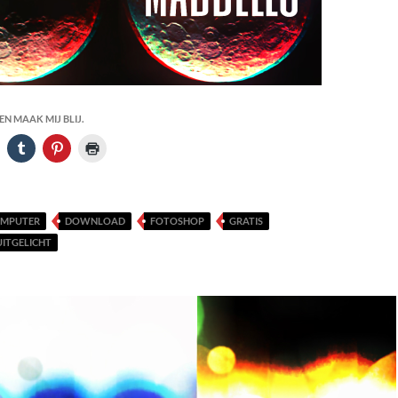
N MAAK MIJ BLIJ.
MPUTER
DOWNLOAD
FOTOSHOP
GRATIS
UITGELICHT