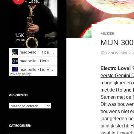
MUZIEK
MIJN 300
12 NOVEMBER 2
Electro Love!
?
eerste Gemini D
mogelijkheden o
met de
Roland 
ARCHIEVEN
Samen met de
Dit was trouwen
Archieven
trouwens niet e
jaar geleden he
pijnlijk slecht.
CATEGORIEËN
kwaliteit, maar