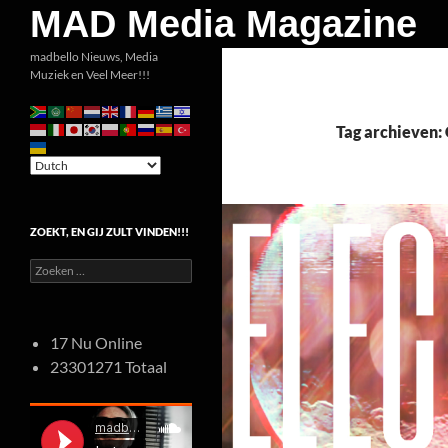
Zoeken
MAD Media Magazine
Ga
madbello Nieuws, Media
Muziek en Veel Meer!!!
naar
de
inhoud
Tag archieven: 
ZOEKT, EN GIJ ZULT VINDEN!!!
Zoeken
naar:
17 Nu Online
23301271 Totaal