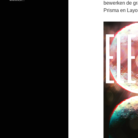
bewerken de gra
Prisma en Layo