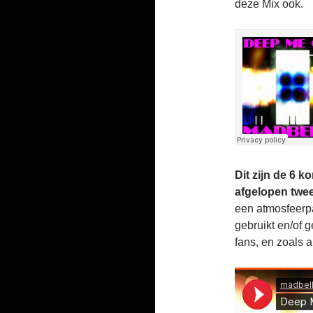
deze Mix ook.
Dit zijn de 6 
afgelopen twe
een atmosfeerpa
gebruikt en/of 
fans, en zoals a