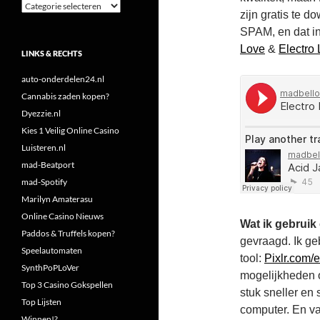
Categorieën
zijn gratis te 
SPAM, en dat in
Love
&
Electro
LINKS & RECHTS
auto-onderdelen24.nl
Cannabis zaden kopen?
Dyezzie.nl
Kies 1 Veilig Online Casino
Luisteren.nl
mad-Beatport
mad-Spotify
Marilyn Amaterasu
Online Casino Nieuws
Wat ik gebruik
Paddos & Truffels kopen?
gevraagd. Ik geb
Speelautomaten
tool:
Pixlr.com/
SynthPoPLoVer
mogelijkheden o
Top 3 Casino Gokspellen
stuk sneller en
Top Lijsten
computer. En va
Winnen!?