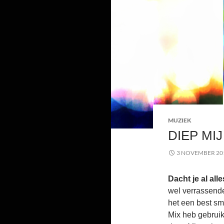
MUZIEK
DIEP MIJ
3 NOVEMBER 20
Dacht je al al
wel verrassende 
het een best sm
Mix heb gebruik