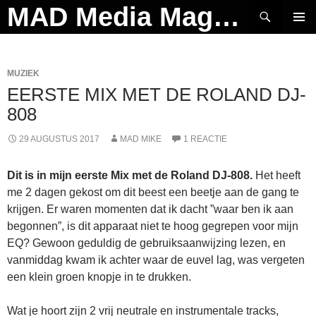
Ga
Zoeken
MAD Media Magazine
naar
PRIMAI
de
MENU
inhoud
MUZIEK
EERSTE MIX MET DE ROLAND DJ-
808
29 AUGUSTUS 2017
MAD MIKE
1 REACTIE
Dit is in mijn eerste Mix met de Roland DJ-808.
Het heeft
me 2 dagen gekost om dit beest een beetje aan de gang te
krijgen. Er waren momenten dat ik dacht ”waar ben ik aan
begonnen”, is dit apparaat niet te hoog gegrepen voor mijn
EQ? Gewoon geduldig de gebruiksaanwijzing lezen, en
vanmiddag kwam ik achter waar de euvel lag, was vergeten
een klein groen knopje in te drukken.
Wat je hoort zijn 2 vrij neutrale en instrumentale tracks,