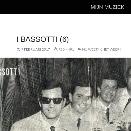
MIJN MUZIEK
I BASSOTTI (6)
7 FEBRUARI 2017
720 × 491
NU WEET IK HET WEER!