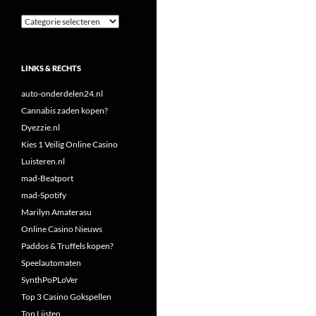
Categorieën
LINKS & RECHTS
auto-onderdelen24.nl
Cannabis zaden kopen?
Dyezzie.nl
Kies 1 Veilig Online Casino
Luisteren.nl
mad-Beatport
mad-Spotify
Marilyn Amaterasu
Online Casino Nieuws
Paddos & Truffels kopen?
Speelautomaten
SynthPoPLoVer
Top 3 Casino Gokspellen
Top Lijsten