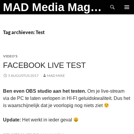
Ga
Zoeken
MAD Media Magazine
naar
PRIMAI
de
MENU
inhoud
Tag archieven: Test
VIDEO'S
FACEBOOK LIVE TEST
5 AUGUSTUS 2017
MAD MIKE
Ben even OBS studio aan het testen.
Om je live-stream
via de PC te laten verlopen in HI-FI geluidskwaliteit. Dus het
is waarschijnelijk dat je voorlopig nog niets ziet
Update:
Het werkt in ieder geval