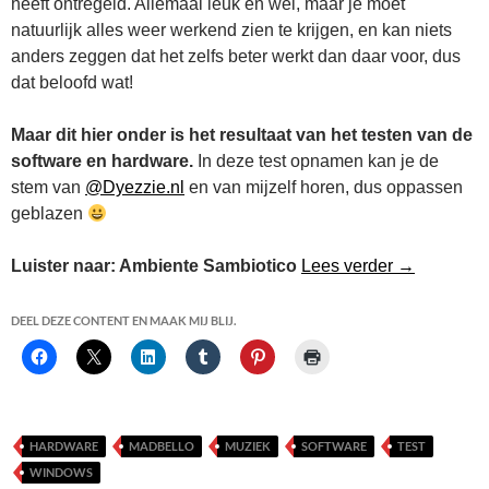
heeft ontregeld. Allemaal leuk en wel, maar je moet
natuurlijk alles weer werkend zien te krijgen, en kan niets
anders zeggen dat het zelfs beter werkt dan daar voor, dus
dat beloofd wat!
Maar dit hier onder is het resultaat van het testen van de
software en hardware.
In deze test opnamen kan je de
stem van
@Dyezzie.nl
en van mijzelf horen, dus oppassen
geblazen
Soft&Hardw
Luister naar: Ambiente Sambiotico
Lees verder
→
DEEL DEZE CONTENT EN MAAK MIJ BLIJ.
HARDWARE
MADBELLO
MUZIEK
SOFTWARE
TEST
WINDOWS