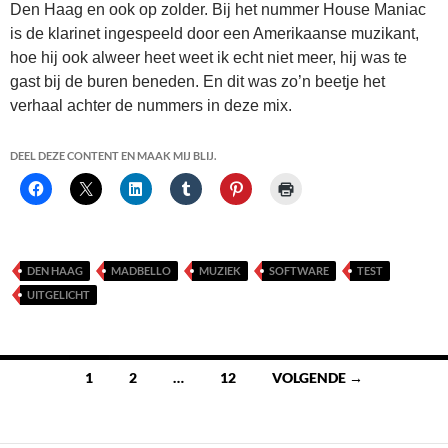
Den Haag en ook op zolder. Bij het nummer House Maniac
is de klarinet ingespeeld door een Amerikaanse muzikant,
hoe hij ook alweer heet weet ik echt niet meer, hij was te
gast bij de buren beneden. En dit was zo’n beetje het
verhaal achter de nummers in deze mix.
DEEL DEZE CONTENT EN MAAK MIJ BLIJ.
DEN HAAG
MADBELLO
MUZIEK
SOFTWARE
TEST
UITGELICHT
Berichten
1
2
…
12
VOLGENDE →
navigatie