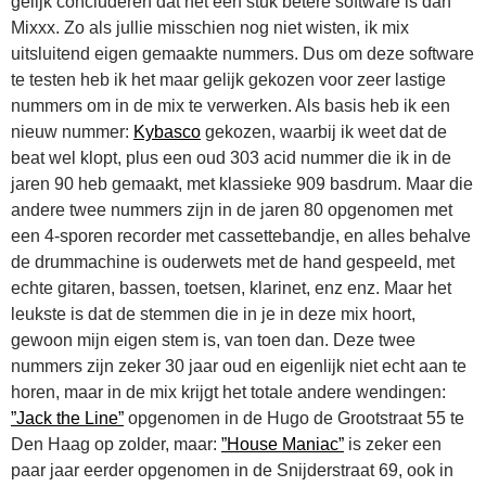
gelijk concluderen dat het een stuk betere software is dan
Mixxx. Zo als jullie misschien nog niet wisten, ik mix
uitsluitend eigen gemaakte nummers. Dus om deze software
te testen heb ik het maar gelijk gekozen voor zeer lastige
nummers om in de mix te verwerken. Als basis heb ik een
nieuw nummer:
Kybasco
gekozen, waarbij ik weet dat de
beat wel klopt, plus een oud 303 acid nummer die ik in de
jaren 90 heb gemaakt, met klassieke 909 basdrum. Maar die
andere twee nummers zijn in de jaren 80 opgenomen met
een 4-sporen recorder met cassettebandje, en alles behalve
de drummachine is ouderwets met de hand gespeeld, met
echte gitaren, bassen, toetsen, klarinet, enz enz. Maar het
leukste is dat de stemmen die in je in deze mix hoort,
gewoon mijn eigen stem is, van toen dan. Deze twee
nummers zijn zeker 30 jaar oud en eigenlijk niet echt aan te
horen, maar in de mix krijgt het totale andere wendingen:
”Jack the Line”
opgenomen in de Hugo de Grootstraat 55 te
Den Haag op zolder, maar:
”House Maniac”
is zeker een
paar jaar eerder opgenomen in de Snijderstraat 69, ook in