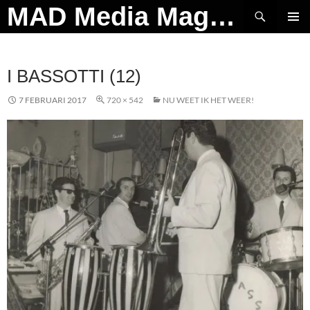
Ga
Zoeken
MAD Media Magazine
naar
PRIMAI
de
MENU
inhoud
I BASSOTTI (12)
7 FEBRUARI 2017
720 × 542
NU WEET IK HET WEER!