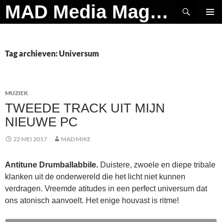
Ga
Zoeken
MAD Media Magazine
naar
PRIMAI
de
MENU
inhoud
Tag archieven: Universum
MUZIEK
TWEEDE TRACK UIT MIJN
NIEUWE PC
22 MEI 2017
MAD MIKE
Antitune Drumballabbile.
Duistere, zwoele en diepe tribale
klanken uit de onderwereld die het licht niet kunnen
verdragen. Vreemde atitudes in een perfect universum dat
ons atonisch aanvoelt. Het enige houvast is ritme!