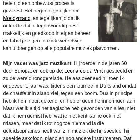
hele tijd een onbewust proces is
geweest. Het begon eigenlijk door
Moodymanc
, en tegelijkertijd dat ik
ontdekte dat je tegenwoordig best
makkelijk en goedkoop in eigen beheer
en label je eigen muziek wereldwijd
kan uitbrengen op alle populaire muziek platvormen.
Mijn vader was jazz muzikant.
Hij toerde in de jaren 60
door Europa, en ook op de:
Leonardo da Vinci
gespeeld en
zo de wereld rondgereisde. Helaas overleed hij toen ik
ongeveer 1 jaar was, tijdens een tournee in Duitsland omdat
de chauffeur in slaap viel, tegen een boom. Dus in principe
heb ik hem nooit gekend, en heb er geen herinneringen aan.
Maar wat ik altijd het tragische heb gevonden van alles, niet
dat ik hem gemist heb, wat je niet kent kan je ook niet
missen, maar dat ik tot nog toe niemand is die
geluidsopnames heeft van zijn muziek die hij speelde, hij
speelde saxofoon, piano en nog andere instrumenten. Dat