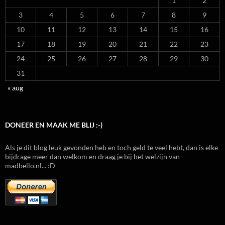
1
2
3
4
5
6
7
8
9
10
11
12
13
14
15
16
17
18
19
20
21
22
23
24
25
26
27
28
29
30
31
« aug
DONEER EN MAAK ME BLIJ :-)
Als je dit blog leuk gevonden heb en toch geld te veel hebt, dan is elke
bijdrage meer dan welkom en draag je bij het welzijn van
madbello.nl... :D