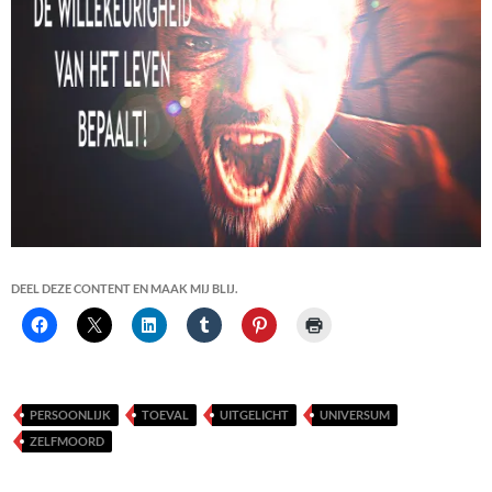
DEEL DEZE CONTENT EN MAAK MIJ BLIJ.
PERSOONLIJK
TOEVAL
UITGELICHT
UNIVERSUM
ZELFMOORD