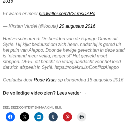
2016
Er waren er meer
pic.twitter.com/V2LrnsDAPc
— Kirsten Verdel (@locuta)
20 augustus 2016
Hartverscheurend! De beelden van de 5-jarige Omran uit
Syrië. Hij kijkt beduusd om zich heen, nadat hij is gered uit
het puin van Aleppo. Door de hevige gevechten in deze stad
is “niemand meer veilig, nergens!” Het geweld moet
stoppen. DEEL dit bericht en vraag aandacht voor het leed
dat zich afspeelt in Syrië. https://rodekru.is/ConflictAleppo
Geplaatst door
Rode Kruis
op donderdag 18 augustus 2016
Omran Daqneesh
De volledige video zien?
Lees verder
→
DEEL DEZE CONTENT EN MAAK MIJ BLIJ.