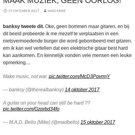
MAAK MUZIEK, GEEN OORLOG!
17 OKTOBER 2017
MAD MIKE
banksy tweete dit.
Oke, geen bommen maar gitaren, en bij
dit beeld probeerde ik me mezelf te verplaatsen in een
nietsvermoedende burger die word gebombeerd met gitaren.
em ik kan wel vertellen dat een elektrische gitaar best hard
kan aankomen. En kennelijk vonden vele mensen een leuke
opmerking…
Make music, not war.
pic.twitter.com/McD3PqvrmY
— banksy (@thereaIbanksy)
14 oktober 2017
A guitar on your head can still be hard ??
pic.twitter.com/Gzprbd34fo
— M.A.D. Bello (Mike) (@madbello)
15 oktober 2017