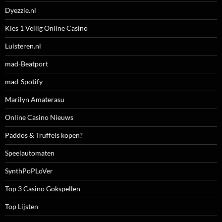
Dyezzie.nl
Kies 1 Veilig Online Casino
Luisteren.nl
mad-Beatport
mad-Spotify
Marilyn Amaterasu
Online Casino Nieuws
Paddos & Truffels kopen?
Speelautomaten
SynthPoPLoVer
Top 3 Casino Gokspellen
Top Lijsten