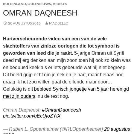
BUITENLAND
,
OUD NIEUWS
,
VIDEO'S
OMRAN DAQNEESH
20 AUGUSTUS 2016
MADBELLO
Hartverscheurende video van een van de vele
slachtoffers van zinloze oorlogen die tot symbool is
geworden van leed die je raakt.
5-jarige Omran uit Syrië
deed mij erg denken aan mijn zoon toen hij ook zo klein was
en beduusd keek als er iets gebeurde wat hij niet begreep.
Dit beeld grijp echt om je nek en je hart, maar helaas hoe
graag ik het zou willen gaat de ellende maar door…
Gelukkig is dit
bebloed Syrisch jongetje van 5 jaar herenigd
met zijn ouders
, nu de rest nog.
Omran Daqneesh
#OmranDaqneesh
pic.twitter.com/qEcUjoZYtX
— Ruben L. Oppenheimer (@RLOppenheimer)
20 augustus