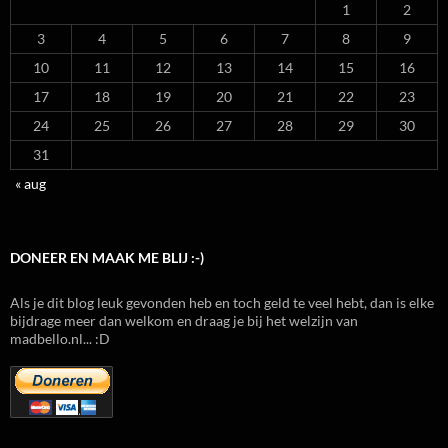
1
2
3
4
5
6
7
8
9
10
11
12
13
14
15
16
17
18
19
20
21
22
23
24
25
26
27
28
29
30
31
« aug
DONEER EN MAAK ME BLIJ :-)
Als je dit blog leuk gevonden heb en toch geld te veel hebt, dan is elke
bijdrage meer dan welkom en draag je bij het welzijn van
madbello.nl... :D