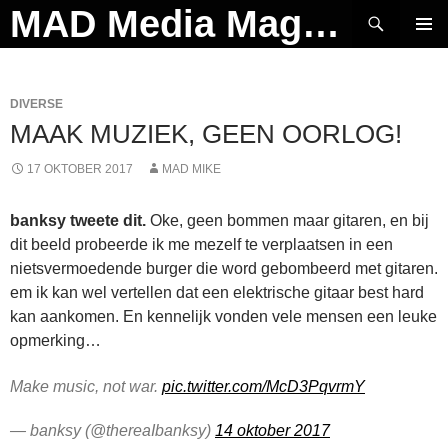
Ga
Zoeken
MAD Media Magazine
naar
PRIMAI
de
MENU
inhoud
DIVERSE
MAAK MUZIEK, GEEN OORLOG!
17 OKTOBER 2017
MAD MIKE
banksy tweete dit.
Oke, geen bommen maar gitaren, en bij
dit beeld probeerde ik me mezelf te verplaatsen in een
nietsvermoedende burger die word gebombeerd met gitaren.
em ik kan wel vertellen dat een elektrische gitaar best hard
kan aankomen. En kennelijk vonden vele mensen een leuke
opmerking…
Make music, not war.
pic.twitter.com/McD3PqvrmY
— banksy (@thereaIbanksy)
14 oktober 2017