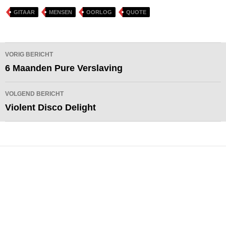
GITAAR
MENSEN
OORLOG
QUOTE
Bericht
VORIG BERICHT
navigatie
6 Maanden Pure Verslaving
VOLGEND BERICHT
Violent Disco Delight