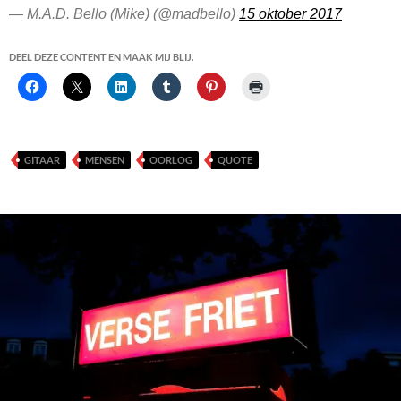
— M.A.D. Bello (Mike) (@madbello)
15 oktober 2017
DEEL DEZE CONTENT EN MAAK MIJ BLIJ.
GITAAR
MENSEN
OORLOG
QUOTE