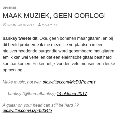
DIVERSE
MAAK MUZIEK, GEEN OORLOG!
17 OKTOBER 2017
MAD MIKE
banksy tweete dit.
Oke, geen bommen maar gitaren, en bij
dit beeld probeerde ik me mezelf te verplaatsen in een
nietsvermoedende burger die word gebombeerd met gitaren.
em ik kan wel vertellen dat een elektrische gitaar best hard
kan aankomen. En kennelijk vonden vele mensen een leuke
opmerking…
Make music, not war.
pic.twitter.com/McD3PqvrmY
— banksy (@thereaIbanksy)
14 oktober 2017
A guitar on your head can still be hard ??
pic.twitter.com/Gzprbd34fo