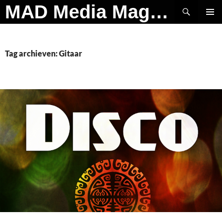
Ga
Zoeken
MAD Media Magazine
naar
PRIMAI
de
MENU
inhoud
Tag archieven: Gitaar