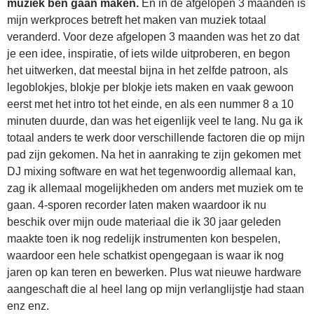
muziek ben gaan maken.
En in de afgelopen 3 maanden is
mijn werkproces betreft het maken van muziek totaal
veranderd. Voor deze afgelopen 3 maanden was het zo dat
je een idee, inspiratie, of iets wilde uitproberen, en begon
het uitwerken, dat meestal bijna in het zelfde patroon, als
legoblokjes, blokje per blokje iets maken en vaak gewoon
eerst met het intro tot het einde, en als een nummer 8 a 10
minuten duurde, dan was het eigenlijk veel te lang. Nu ga ik
totaal anders te werk door verschillende factoren die op mijn
pad zijn gekomen. Na het in aanraking te zijn gekomen met
DJ mixing software en wat het tegenwoordig allemaal kan,
zag ik allemaal mogelijkheden om anders met muziek om te
gaan. 4-sporen recorder laten maken waardoor ik nu
beschik over mijn oude materiaal die ik 30 jaar geleden
maakte toen ik nog redelijk instrumenten kon bespelen,
waardoor een hele schatkist opengegaan is waar ik nog
jaren op kan teren en bewerken. Plus wat nieuwe hardware
aangeschaft die al heel lang op mijn verlanglijstje had staan
enz enz.