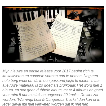
Mijn nieuwe en eerste release voor 2017 begint zich te
kristalliseren en concrete vormen aan te nemen. Nog een
hele berg werk om dit in een passend jasje te meten, maar
alle ruwe materiaal is zo goed als bruikbaar. Het word niet 1
album, en ook geen dubbele album, maar 4 albums en goed
voor ruim 5 uur muziek en ongeveer 20 tracks. De titel zal
worden: ”Warning! Lost & Dangerous Tracks” dan kan er in
ieder geval mij niet verweten worden dat ik niet heb