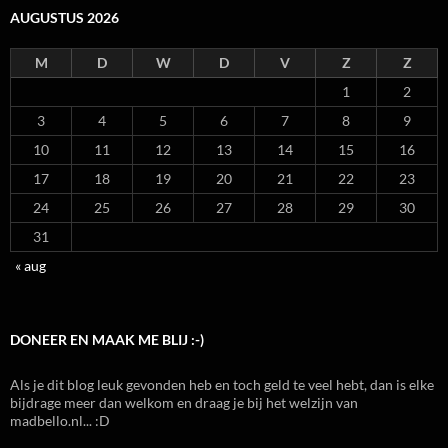
AUGUSTUS 2026
M
D
W
D
V
Z
Z
1
2
3
4
5
6
7
8
9
10
11
12
13
14
15
16
17
18
19
20
21
22
23
24
25
26
27
28
29
30
31
« aug
DONEER EN MAAK ME BLIJ :-)
Als je dit blog leuk gevonden heb en toch geld te veel hebt, dan is elke
bijdrage meer dan welkom en draag je bij het welzijn van
madbello.nl... :D