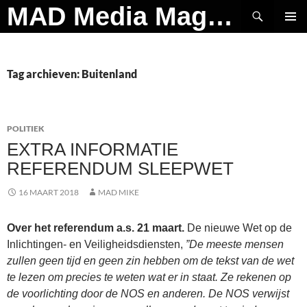
Ga
Zoeken
MAD Media Magazine
naar
PRIMAI
de
MENU
inhoud
Tag archieven: Buitenland
POLITIEK
EXTRA INFORMATIE
REFERENDUM SLEEPWET
16 MAART 2018
MAD MIKE
Over het referendum a.s. 21 maart.
De nieuwe Wet op de
Inlichtingen- en Veiligheidsdiensten,
”De meeste mensen
zullen geen tijd en geen zin hebben om de tekst van de wet
te lezen om precies te weten wat er in staat. Ze rekenen op
de voorlichting door de NOS en anderen. De NOS verwijst