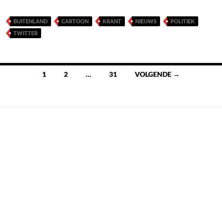
BUITENLAND
CARTOON
KRANT
NIEUWS
POLITIEK
TWITTER
Berichten
1
2
…
31
VOLGENDE →
navigatie