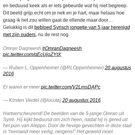
en beduusd keek als er iets gebeurde wat hij niet begreep.
Dit beeld grijp echt om je nek en je hart, maar helaas hoe
graag ik het zou willen gaat de ellende maar door…
Gelukkig is dit
bebloed Syrisch jongetje van 5 jaar herenigd
met zijn ouders
, nu de rest nog.
Omran Daqneesh
#OmranDaqneesh
pic.twitter.com/qEcUjoZYtX
— Ruben L. Oppenheimer (@RLOppenheimer)
20 augustus
2016
Er waren er meer
pic.twitter.com/V2LrnsDAPc
— Kirsten Verdel (@locuta)
20 augustus 2016
Hartverscheurend! De beelden van de 5-jarige Omran uit
Syrië. Hij kijkt beduusd om zich heen, nadat hij is gered uit
het puin van Aleppo. Door de hevige gevechten in deze stad
is “niemand meer veilig, nergens!” Het geweld moet