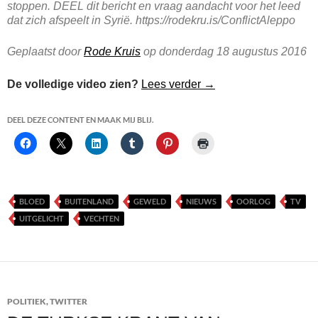
stoppen. DEEL dit bericht en vraag aandacht voor het leed
dat zich afspeelt in Syrië. https://rodekru.is/ConflictAleppo
Geplaatst door
Rode Kruis
op donderdag 18 augustus 2016
Omran Daqneesh
De volledige video zien?
Lees verder
→
DEEL DEZE CONTENT EN MAAK MIJ BLIJ.
BLOED
BUITENLAND
GEWELD
NIEUWS
OORLOG
TV
UITGELICHT
VECHTEN
POLITIEK
,
TWITTER