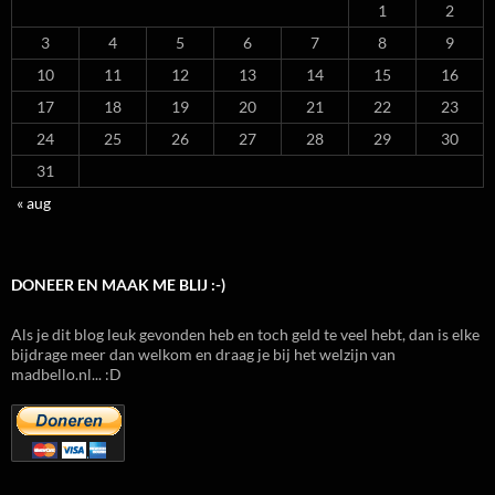
1
2
3
4
5
6
7
8
9
10
11
12
13
14
15
16
17
18
19
20
21
22
23
24
25
26
27
28
29
30
31
« aug
DONEER EN MAAK ME BLIJ :-)
Als je dit blog leuk gevonden heb en toch geld te veel hebt, dan is elke
bijdrage meer dan welkom en draag je bij het welzijn van
madbello.nl... :D