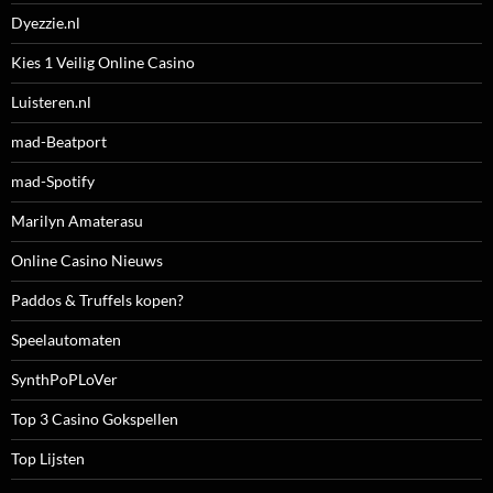
Dyezzie.nl
Kies 1 Veilig Online Casino
Luisteren.nl
mad-Beatport
mad-Spotify
Marilyn Amaterasu
Online Casino Nieuws
Paddos & Truffels kopen?
Speelautomaten
SynthPoPLoVer
Top 3 Casino Gokspellen
Top Lijsten