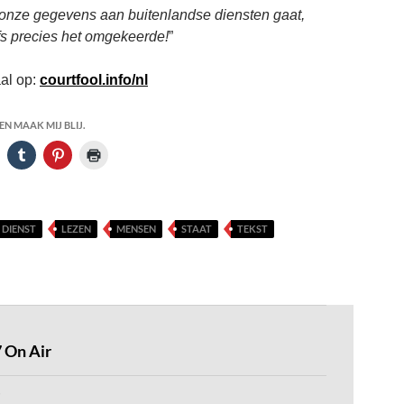
onze gegevens aan buitenlandse diensten gaat,
fs precies het omgekeerde!
”
al op:
courtfool.info/nl
N MAAK MIJ BLIJ.
DIENST
LEZEN
MENSEN
STAAT
TEKST
 On Air