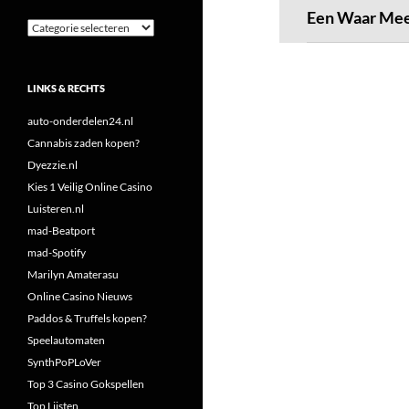
Een Waar Me
Categorieën
LINKS & RECHTS
auto-onderdelen24.nl
Cannabis zaden kopen?
Dyezzie.nl
Kies 1 Veilig Online Casino
Luisteren.nl
mad-Beatport
mad-Spotify
Marilyn Amaterasu
Online Casino Nieuws
Paddos & Truffels kopen?
Speelautomaten
SynthPoPLoVer
Top 3 Casino Gokspellen
Top Lijsten