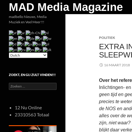
Zoeken
MAD Media Magazine
Ga
madbello Nieuws, Media
Muziek en Veel Meer!!!
naar
de
POLITIEK
inhoud
EXTRA 
SLEEPW
16 MAART 2018
ZOEKT, EN GIJ ZULT VINDEN!!!
Over het refer
Zoeken
Inlichtingen- e
naar:
geen tijd en ge
precies te weten
12 Nu Online
de NOS en ande
23310563 Totaal
alles over de w
zijn, niet waar
blijkt daar verk