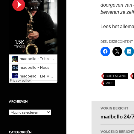
doorgeven van 
beweren ze zel
Lees het allema
DEEL DEZE CONTENT E
BUITENLAND
WET
ARCHIEVEN
Bericht
VORIG BERICHT
Archieven
navigatie
madbello 24/7
VOLGEND BERICHT
CATEGORIEËN