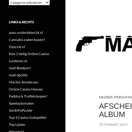
Categorieën
LINKS & RECHTS
auto-onderdelen24.nl
Cannabis zaden kopen?
Dyezzie.nl
Kies 1 Veilig Online Casino
Luisteren.nl
mad-Beatport
mad-Spotify
Marilyn Amaterasu
Online Casino Nieuws
Paddos & Truffels kopen?
MUZIEK
,
PERSOON
Speelautomaten
AFSCHEI
SynthPoPLoVer
ALBUM
Top 3 Casino Gokspellen
Top Lijsten
9 MAART 2017
Winnen!?