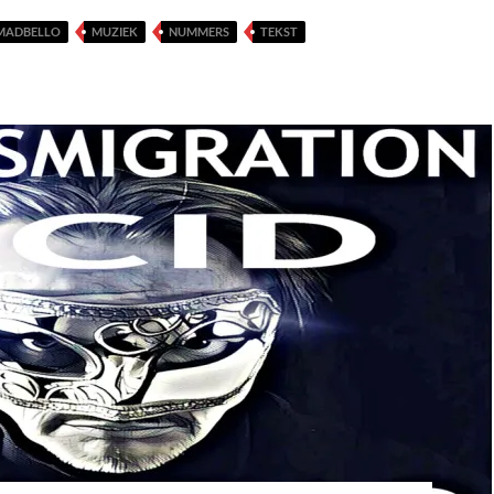
MADBELLO
MUZIEK
NUMMERS
TEKST