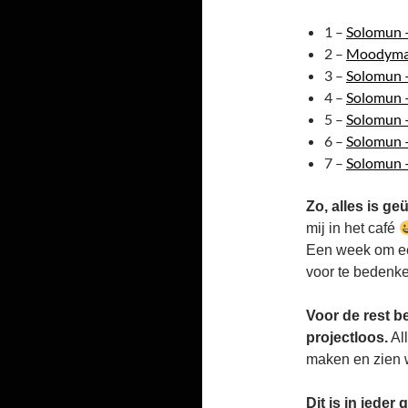
1 –
Solomun –
2 –
Moodyman
3 –
Solomun –
4 –
Solomun 
5 –
Solomun 
6 –
Solomun 
7 –
Solomun 
Zo, alles is ge
mij in het café
Een week om een
voor te bedenk
Voor de rest b
projectloos.
All
maken en zien 
Dit is in iede