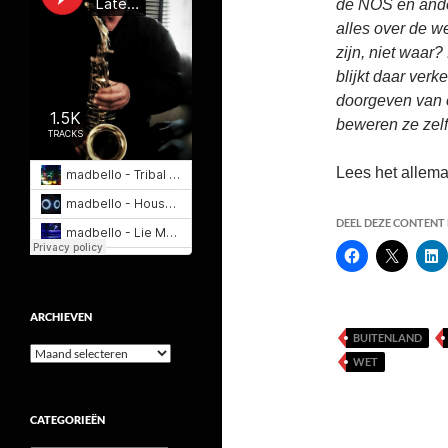
de NOS en ande
alles over de w
zijn, niet waar
blijkt daar verk
doorgeven van 
beweren ze zel
Lees het allema
DEEL DEZE CONTENT E
ARCHIEVEN
BUITENLAND
Archieven
WET
CATEGORIEËN