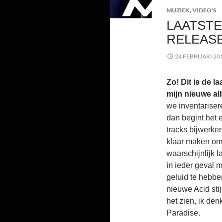
MUZIEK
,
VIDEO'S
LAATST
RELEAS
24 FEBRUARI 20
Zo! Dit is de l
mijn nieuwe al
we inventariser
dan begint het e
tracks bijwerke
klaar maken om 
waarschijnlijk 
in ieder geval 
geluid te hebb
nieuwe Acid sti
het zien, ik den
Paradise.