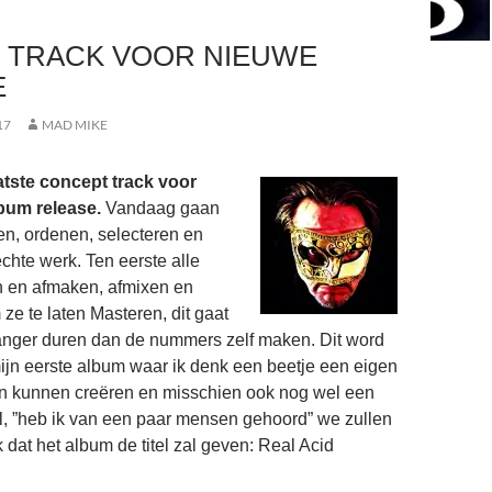
E TRACK VOOR NIEUWE
E
17
MAD MIKE
aatste concept track voor
bum release.
Vandaag gaan
en, ordenen, selecteren en
chte werk. Ten eerste alle
n en afmaken, afmixen en
ze te laten Masteren, dit gaat
langer duren dan de nummers zelf maken. Dit word
mijn eerste album waar ik denk een beetje een eigen
en kunnen creëren en misschien ook nog wel een
jl, ”heb ik van een paar mensen gehoord” we zullen
k dat het album de titel zal geven: Real Acid