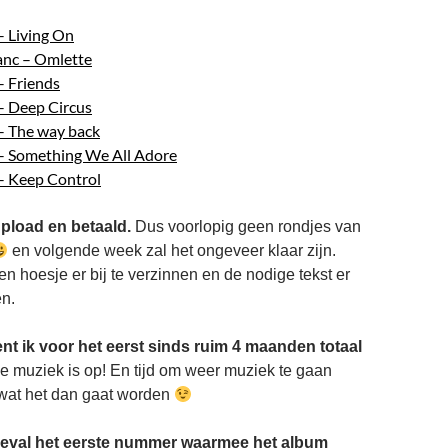
 Living On
c – Omlette
 Friends
– Deep Circus
– The way back
– Something We All Adore
– Keep Control
üpload en betaald.
Dus voorlopig geen rondjes van
en volgende week zal het ongeveer klaar zijn.
 hoesje er bij te verzinnen en de nodige tekst er
en.
ent ik voor het eerst sinds ruim 4 maanden totaal
e muziek is op! En tijd om weer muziek te gaan
wat het dan gaat worden
r geval het eerste nummer waarmee het album