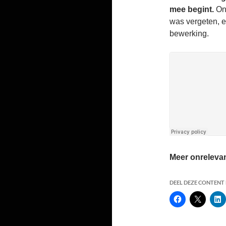
mee begint.
Ong
was vergeten, e
bewerking.
Meer onrelevan
DEEL DEZE CONTENT E