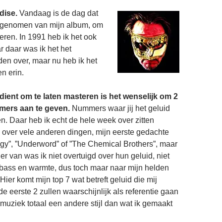
dise.
Vandaag is de dag dat
b genomen van mijn album, om
eren. In 1991 heb ik het ook
r daar was ik het het
den over, maar nu heb ik het
n erin.
ndient om te laten masteren is het wenselijk om 2
mers aan te geven.
Nummers waar jij het geluid
ken. Daar heb ik echt de hele week over zitten
s over vele anderen dingen, mijn eerste gedachte
gy”, ”Underword” of ”The Chemical Brothers”, maar
 er van was ik niet overtuigd over hun geluid, niet
bass en warmte, dus toch maar naar mijn helden
! Hier komt mijn top 7 wat betreft geluid die mij
e eerste 2 zullen waarschijnlijk als referentie gaan
 muziek totaal een andere stijl dan wat ik gemaakt