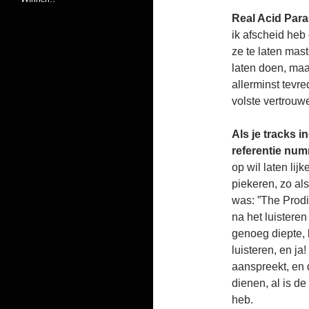
Real Acid Para
ik afscheid he
ze te laten mast
laten doen, maa
allerminst tevre
volste vertrouwe
Als je tracks i
referentie num
op wil laten lij
piekeren, zo al
was: ”The Prodi
na het luisteren
genoeg diepte, 
luisteren, en ja
aanspreekt, en d
dienen, al is de
heb.