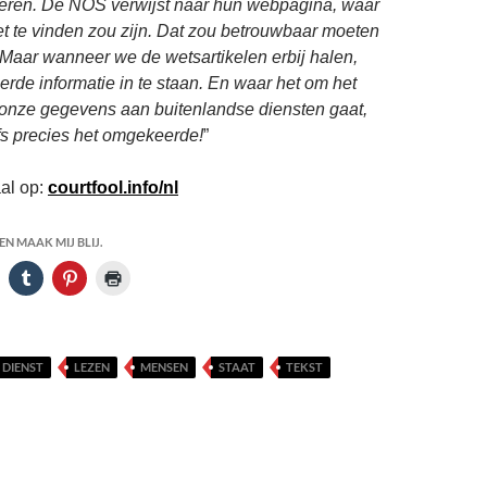
ren. De NOS verwijst naar hun webpagina, waar
et te vinden zou zijn. Dat zou betrouwbaar moeten
? Maar wanneer we de wetsartikelen erbij halen,
eerde informatie in te staan. En waar het om het
onze gegevens aan buitenlandse diensten gaat,
fs precies het omgekeerde!
”
al op:
courtfool.info/nl
N MAAK MIJ BLIJ.
DIENST
LEZEN
MENSEN
STAAT
TEKST