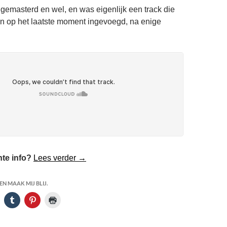
emasterd en wel, en was eigenlijk een track die
n op het laatste moment ingevoegd, na enige
Afscheid Genomen van mijn Album
te info?
Lees verder
→
N MAAK MIJ BLIJ.