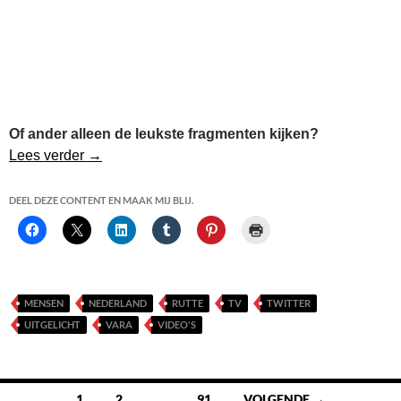
Of ander alleen de leukste fragmenten kijken?
Oplossing Hangjongeren Poelenburg in Zaanda
Lees verder
→
DEEL DEZE CONTENT EN MAAK MIJ BLIJ.
MENSEN
NEDERLAND
RUTTE
TV
TWITTER
UITGELICHT
VARA
VIDEO'S
Berichten
1
2
…
91
VOLGENDE →