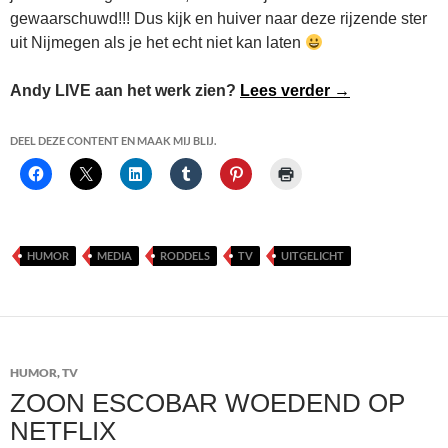
gewaarschuwd!!! Dus kijk en huiver naar deze rijzende ster
uit Nijmegen als je het echt niet kan laten
Andy Tuasela
Andy LIVE aan het werk zien?
Lees verder
→
DEEL DEZE CONTENT EN MAAK MIJ BLIJ.
HUMOR
MEDIA
RODDELS
TV
UITGELICHT
HUMOR
,
TV
ZOON ESCOBAR WOEDEND OP
NETFLIX