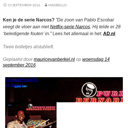
15 SEPTEMBER 2016
MADBELLO
Ken je de serie Narcos?
”De zoon van Pablo Escobar
veegt de vloer aan met
Netflix-serie Narcos
. Hij telde er 28
‘beledigende fouten’ in.”
Lees het allemaal in het:
AD.nl
Twee bolletjes alstublieft.
Geplaatst door
mauricevanberkel.nl
op
woensdag 14
september 2016