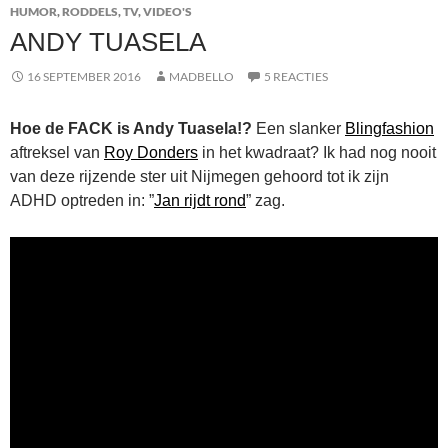
HUMOR
,
RODDELS
,
TV
,
VIDEO'S
ANDY TUASELA
16 SEPTEMBER 2016
MADBELLO
5 REACTIES
Hoe de FACK is Andy Tuasela!?
Een slanker
Blingfashion
aftreksel van
Roy Donders
in het kwadraat? Ik had nog nooit
van deze rijzende ster uit Nijmegen gehoord tot ik zijn
ADHD optreden in: ”
Jan rijdt rond
” zag.