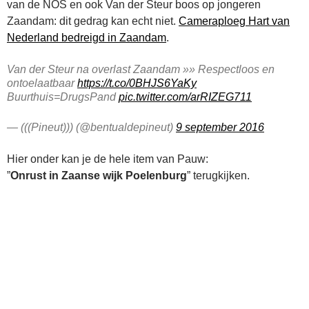
van de NOS en ook Van der Steur boos op jongeren
Zaandam: dit gedrag kan echt niet.
Cameraploeg Hart van
Nederland bedreigd in Zaandam
.
Van der Steur na overlast Zaandam »» Respectloos en
ontoelaatbaar
https://t.co/0BHJS6YaKy
Buurthuis=DrugsPand
pic.twitter.com/arRIZEG711
— (((Pineut))) (@bentualdepineut)
9 september 2016
Hier onder kan je de hele item van Pauw:
”
Onrust in Zaanse wijk Poelenburg
” terugkijken.