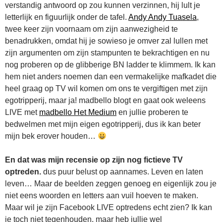
verstandig antwoord op zou kunnen verzinnen, hij lult je
letterlijk en figuurlijk onder de tafel.
Andy Andy Tuasela
,
twee keer zijn voornaam om zijn aanwezigheid te
benadrukken, omdat hij je sowieso je omver zal lullen met
zijn argumenten om zijn stampunten te bekrachtigen en nu
nog proberen op de glibberige BN ladder te klimmem. Ik kan
hem niet anders noemen dan een vermakelijke mafkadet die
heel graag op TV wil komen om ons te vergiftigen met zijn
egotripperij, maar ja! madbello blogt en gaat ook weleens
LIVE met
madbello Het Medium
en jullie proberen te
bedwelmen met mijn eigen egotripperij, dus ik kan beter
mijn bek erover houden…
En dat was mijn recensie op zijn nog fictieve TV
optreden.
dus puur belust op aannames. Leven en laten
leven… Maar de beelden zeggen genoeg en eigenlijk zou je
niet eens woorden en letters aan vuil hoeven te maken.
Maar wil je zijn Facebook LIVE optredens echt zien? Ik kan
je toch niet tegenhouden, maar heb jullie wel