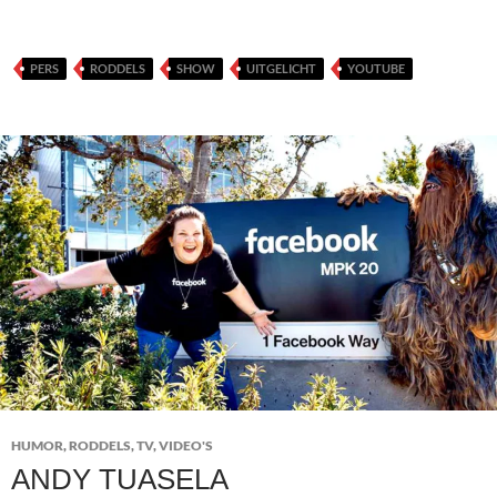
PERS
RODDELS
SHOW
UITGELICHT
YOUTUBE
HUMOR
,
RODDELS
,
TV
,
VIDEO'S
ANDY TUASELA