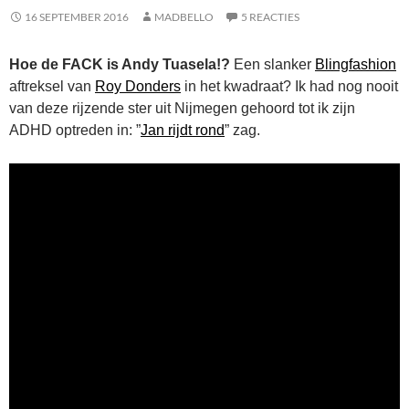
16 SEPTEMBER 2016
MADBELLO
5 REACTIES
Hoe de FACK is Andy Tuasela!?
Een slanker
Blingfashion
aftreksel van
Roy Donders
in het kwadraat? Ik had nog nooit
van deze rijzende ster uit Nijmegen gehoord tot ik zijn
ADHD optreden in: ”
Jan rijdt rond
” zag.