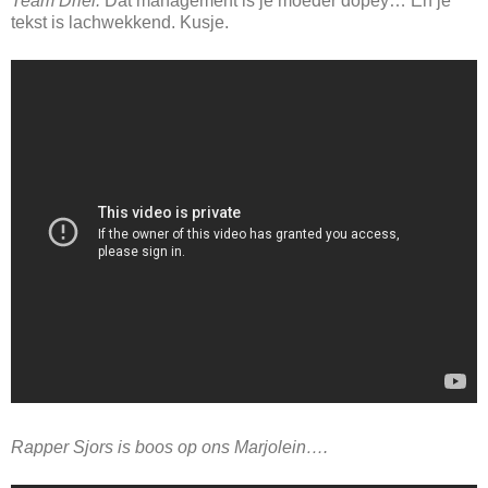
Team Driel:
Dat management is je moeder dopey… En je
tekst is lachwekkend. Kusje.
Rapper Sjors is boos op ons Marjolein….