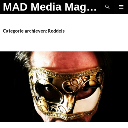
Ga
Zoeken
MAD Media Magazine
naar
PRIMAI
de
MENU
inhoud
Categorie archieven: Roddels