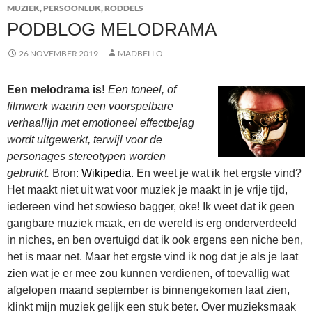
MUZIEK
,
PERSOONLIJK
,
RODDELS
PODBLOG MELODRAMA
26 NOVEMBER 2019
MADBELLO
Een melodrama is!
Een toneel, of
filmwerk waarin een voorspelbare
verhaallijn met emotioneel effectbejag
wordt uitgewerkt, terwijl voor de
personages stereotypen worden
gebruikt.
Bron:
Wikipedia
. En weet je wat ik het ergste vind?
Het maakt niet uit wat voor muziek je maakt in je vrije tijd,
iedereen vind het sowieso bagger, oke! Ik weet dat ik geen
gangbare muziek maak, en de wereld is erg onderverdeeld
in niches, en ben overtuigd dat ik ook ergens een niche ben,
het is maar net. Maar het ergste vind ik nog dat je als je laat
zien wat je er mee zou kunnen verdienen, of toevallig wat
afgelopen maand september is binnengekomen laat zien,
klinkt mijn muziek gelijk een stuk beter. Over muzieksmaak