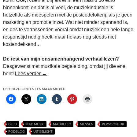
komt. Oke, ik ben al blij als er in een maand 30 euro
binnenkomt, en dat is al veel, de muziekindustrie is
hetzelfde als meespelen met de postcodelotterij, als je geen
marketing en promotie inzet. Wat niet minder spannend is,
en des te verrassender, vooral omdat muziek een hele lange
responstijd nodig heeft, maar helaas nog steeds niet
kostendekkend…
De rest van mijn onsamenhangend verhaal lezen?
Desgewenst met muzikale begeleiding, omdat jij die ene
podblog Melodrama
bent!
Lees verder
→
DEEL DEZE CONTENT EN MAAK MIJ BLIJ.
GELD
MAD MUSIC
MADBELLO
MENSEN
PERSOONLIJK
PODBLOG
UITGELICHT