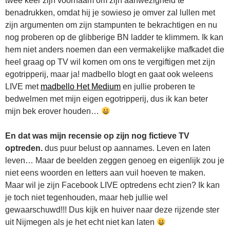
twee keer zijn voornaam om zijn aanwezigheid te
benadrukken, omdat hij je sowieso je omver zal lullen met
zijn argumenten om zijn stampunten te bekrachtigen en nu
nog proberen op de glibberige BN ladder te klimmem. Ik kan
hem niet anders noemen dan een vermakelijke mafkadet die
heel graag op TV wil komen om ons te vergiftigen met zijn
egotripperij, maar ja! madbello blogt en gaat ook weleens
LIVE met
madbello Het Medium
en jullie proberen te
bedwelmen met mijn eigen egotripperij, dus ik kan beter
mijn bek erover houden…
En dat was mijn recensie op zijn nog fictieve TV
optreden.
dus puur belust op aannames. Leven en laten
leven… Maar de beelden zeggen genoeg en eigenlijk zou je
niet eens woorden en letters aan vuil hoeven te maken.
Maar wil je zijn Facebook LIVE optredens echt zien? Ik kan
je toch niet tegenhouden, maar heb jullie wel
gewaarschuwd!!! Dus kijk en huiver naar deze rijzende ster
uit Nijmegen als je het echt niet kan laten