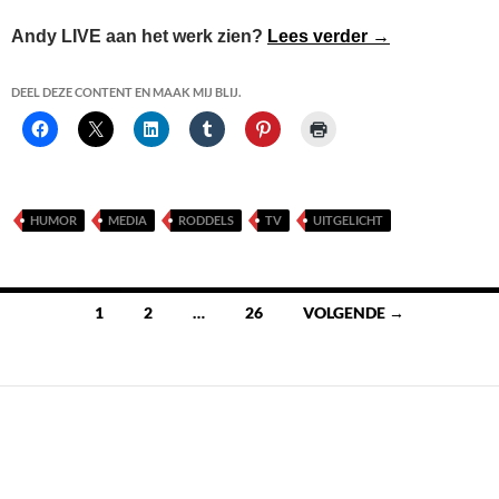
Andy Tuasela
Andy LIVE aan het werk zien?
Lees verder
→
DEEL DEZE CONTENT EN MAAK MIJ BLIJ.
HUMOR
MEDIA
RODDELS
TV
UITGELICHT
Berichten
1
2
…
26
VOLGENDE →
navigatie