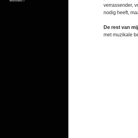
Winnen!?
verrassender, v
nodig heeft, m
De rest van m
met muzikale be