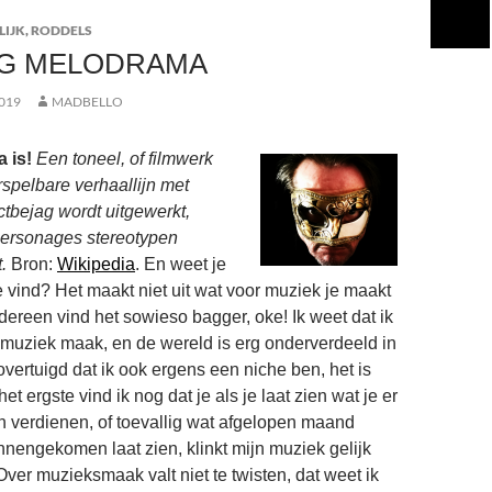
LIJK
,
RODDELS
G MELODRAMA
019
MADBELLO
 is!
Een toneel, of filmwerk
spelbare verhaallijn met
ctbejag wordt uitgewerkt,
 personages stereotypen
.
Bron:
Wikipedia
. En weet je
e vind? Het maakt niet uit wat voor muziek je maakt
, iedereen vind het sowieso bagger, oke! Ik weet dat ik
muziek maak, en de wereld is erg onderverdeeld in
overtuigd dat ik ook ergens een niche ben, het is
et ergste vind ik nog dat je als je laat zien wat je er
 verdienen, of toevallig wat afgelopen maand
nnengekomen laat zien, klinkt mijn muziek gelijk
Over muzieksmaak valt niet te twisten, dat weet ik