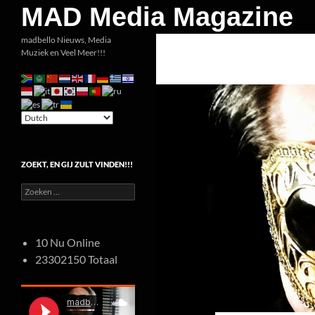
Zoeken
MAD Media Magazine
Ga
madbello Nieuws, Media
Muziek en Veel Meer!!!
naar
de
inhoud
ZOEKT, EN GIJ ZULT VINDEN!!!
Zoeken
naar:
10 Nu Online
23302150 Totaal