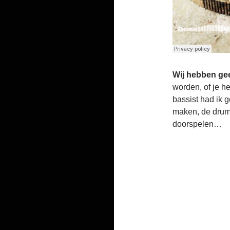
Wij hebben ge
worden, of je he
bassist had ik 
maken, de drum
doorspelen…