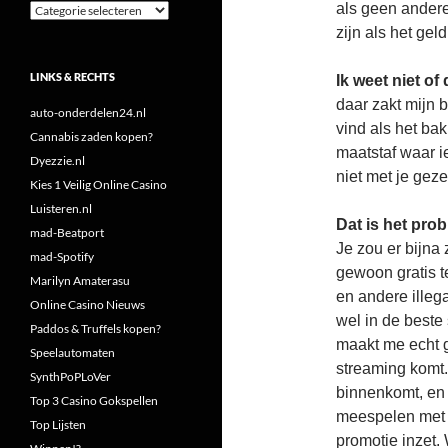
als geen andere
Categorieën
zijn als het gel
LINKS & RECHTS
Ik weet niet of
daar zakt mijn b
auto-onderdelen24.nl
vind als het ba
Cannabis zaden kopen?
maatstaf waar i
Dyezzie.nl
niet met je geze
Kies 1 Veilig Online Casino
Luisteren.nl
Dat is het pro
mad-Beatport
Je zou er bijna
mad-Spotify
gewoon gratis 
Marilyn Amaterasu
en andere illeg
Online Casino Nieuws
wel in de beste 
Paddos & Truffels kopen?
maakt me echt ge
Speelautomaten
streaming komt. 
SynthPoPLoVer
binnenkomt, en d
Top 3 Casino Gokspellen
meespelen met d
Top Lijsten
promotie inzet.