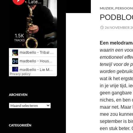
MUZIEK
,
PERSOON
PODBLO
26 NOVEMBER 2
Een melodrama
waarin een voor
emotioneel effe
terwijl voor de
worden gebruikt
wat ik het ergst
in je vrije tijd
geen gangbare 
ARCHIEVEN
niches, en ben 
Archieven
maar net. Maar h
mee zou kunnen
september is bi
CATEGORIEËN
een stuk beter. 