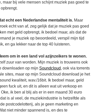
, maar bij vele mensen schijnt muziek pas goed te
d opbrengt.
 dat echt een Nederlandse mentaliteit is.
Maar
roek echt van af, zeg gelijk dat je muziek pas goed
kken met geld opbrengt, ik bedoel maar, als dat de
emand je muziek op beoordeeld, verspil mijn tijd
ik, en ga lekker naar de top 40 luisteren.
bleem om in een land vol azijnzeikers te wonen.
 zelf zuur van worden. Mijn muziek is trouwens ook
te downloaden op mijn
Soundcloud
, ook via torrents
ale sites, maar op mijn Soundcloud download je het
sound kwaliteit, wav./16bit. Ik bedoel maar, geld
en fuck uit, en dit is alleen wat uit verkoop en
Oke, ik ben al blij als er in een maand 30 euro
at is al veel, de muziekindustrie is hetzelfde als
e postcodelotterij, als je geen marketing en
 Wat niet minder spannend is, en des te