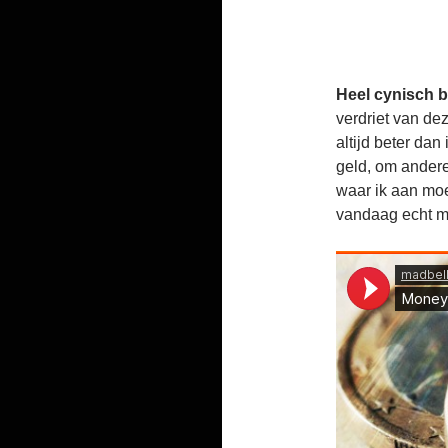
Heel cynisch b
verdriet van de
altijd beter dan
geld, om ander
waar ik aan moe
vandaag echt me