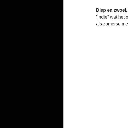
Diep en zwoel.
”indie” wat het
als zomerse me