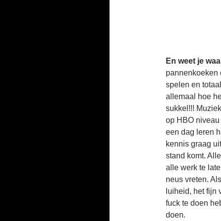
En weet je waa
pannenkoeken di
spelen en totaa
allemaal hoe he
sukkel!!! Muzie
op HBO niveau z
een dag leren h
kennis graag ui
stand komt. All
alle werk te late
neus vreten. Als
luiheid, het fij
fuck te doen heb
doen.