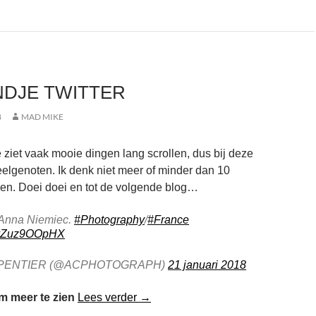
NDJE TWITTER
8
MAD MIKE
 ziet vaak mooie dingen lang scrollen, dus bij deze
deelgenoten. Ik denk niet meer of minder dan 10
en. Doei doei en tot de volgende blog…
Anna Niemiec.
#Photography
/
#France
m/vZuz9OOpHX
RPENTIER (@ACPHOTOGRAPH)
21 januari 2018
Een Rondje Twitter
m meer te zien
Lees verder
→