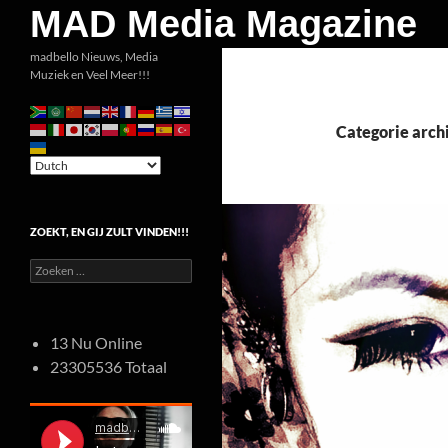
Zoeken
MAD Media Magazine
Ga
madbello Nieuws, Media
Muziek en Veel Meer!!!
naar
de
inhoud
Categorie arch
ZOEKT, EN GIJ ZULT VINDEN!!!
Zoeken
naar:
13 Nu Online
23305536 Totaal