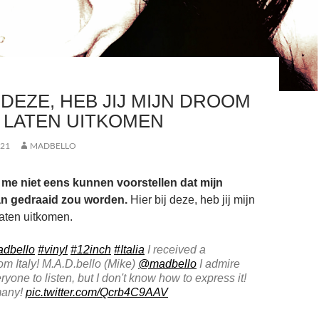
J DEZE, HEB JIJ MIJN DROOM
 LATEN UITKOMEN
021
MADBELLO
 me niet eens kunnen voorstellen dat mijn
an gedraaid zou worden.
Hier bij deze, heb jij mijn
aten uitkomen.
dbello
#vinyl
#12inch
#Italia
I received a
rom Italy! M.A.D.bello (Mike)
@madbello
I admire
eryone to listen, but I don't know how to express it!
 many!
pic.twitter.com/Qcrb4C9AAV