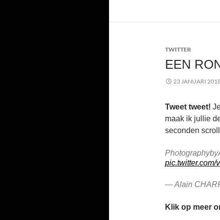
TWITTER
EEN RO
23 JANUARI 201
Tweet tweet!
Je
maak ik jullie 
seconden scroll
Photographyby
pic.twitter.co
— Alain CHA
Klik op meer o