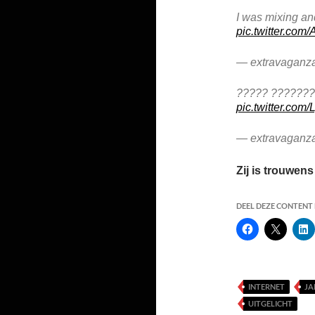
I was mixing and
pic.twitter.co
— extravaganz
????? ??????
pic.twitter.co
— extravaganz
Zij is trouwen
DEEL DEZE CONTENT E
INTERNET
JA
UITGELICHT