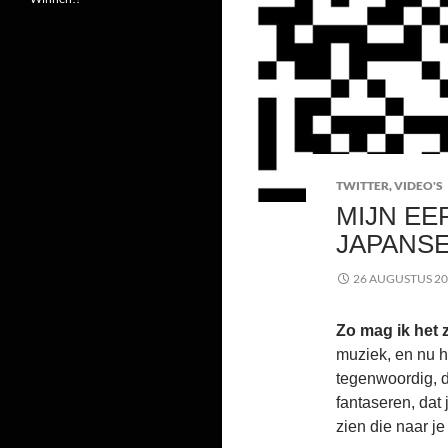
TWITTER
,
VIDEO'S
MIJN EE
JAPANSE
26 AUGUSTUS 2
Zo mag ik het 
muziek, en nu he
tegenwoordig, d
fantaseren, dat
zien die naar j