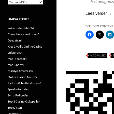
— Extravaganz
Categorieën
Hie
Lees verder
→
LINKS & RECHTS
DEEL DEZE CONTENT E
auto-onderdelen24.nl
Cannabis zaden kopen?
Dyezzie.nl
Kies 1 Veilig Online Casino
Luisteren.nl
MAD MUSIC
mad-Beatport
mad-Spotify
Marilyn Amaterasu
Online Casino Nieuws
Paddos & Truffels kopen?
Speelautomaten
SynthPoPLoVer
Top 3 Casino Gokspellen
Top Lijsten
Winnen!?