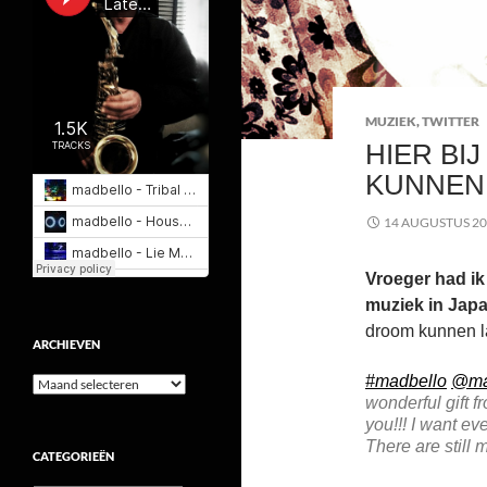
MUZIEK
,
TWITTER
HIER BI
KUNNEN
14 AUGUSTUS 2
Vroeger had ik
muziek in Jap
droom kunnen l
ARCHIEVEN
#madbello
@ma
Archieven
wonderful gift f
you!!! I want ev
There are still
CATEGORIEËN