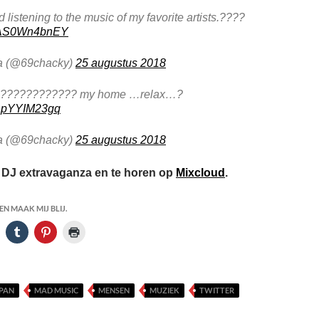
 listening to the music of my favorite artists.????
m/AS0Wn4bnEY
a (@69chacky)
25 augustus 2018
????????????? my home …relax…?
m/LpYYIM23gq
a (@69chacky)
25 augustus 2018
s DJ extravaganza en te horen op
Mixcloud
.
N MAAK MIJ BLIJ.
PAN
MAD MUSIC
MENSEN
MUZIEK
TWITTER