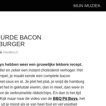
MIJN MUZIEK
UURDE BACON
BURGER
MADBELLO
s hebben weer een gruwelijke lekkere recept.
ler en zeker een instant cholesterol verhoger. Het
simpel, je maakt eerste een complete bacon
t saus en al. Je plet het plat, je snijd de hamburg
oet het in geklutste eieren, dan in meel, dan weer in
or de verkruimelde ribbelchips. En dan is het tijd
 Kijk maar naar de video van de
BBQ Pit Boys
, het
 uit je mond als je van heel fout en vet voedsel