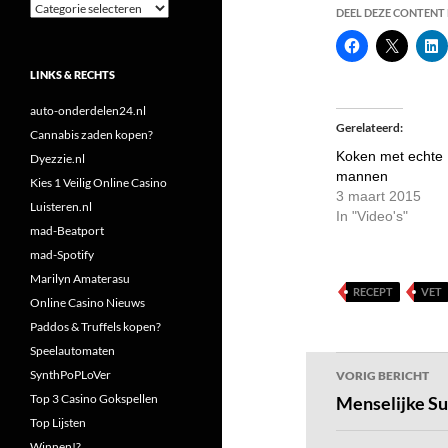
Categorieën
DEEL DEZE CONTENT E
LINKS & RECHTS
auto-onderdelen24.nl
Gerelateerd
Cannabis zaden kopen?
Koken met echte
Dyezzie.nl
mannen
Kies 1 Veilig Online Casino
3 maart 2015
Luisteren.nl
In "Video's"
mad-Beatport
mad-Spotify
Marilyn Amaterasu
RECEPT
VET
Online Casino Nieuws
Paddos & Truffels kopen?
Speelautomaten
Bericht
SynthPoPLoVer
VORIG BERICHT
navigatie
Top 3 Casino Gokspellen
Menselijke Su
Top Lijsten
Winnen!?