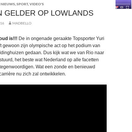
 NIEUWS
,
SPORT
,
VIDEO'S
N GELDER OP LOWLANDS
016
MADBELLO
ud is!!!
De in ongenade geraakte Topsporter Yuri
t gewoon zijn olympische act op het podium van
ddinghuizen gedaan. Dus kijk wat we van Rio naar
tuurd, het beste wat Nederland op alle facetten
tegenwoordigen. Wat een zonde en benieuwd
carrière nu zich zal ontwikkelen.