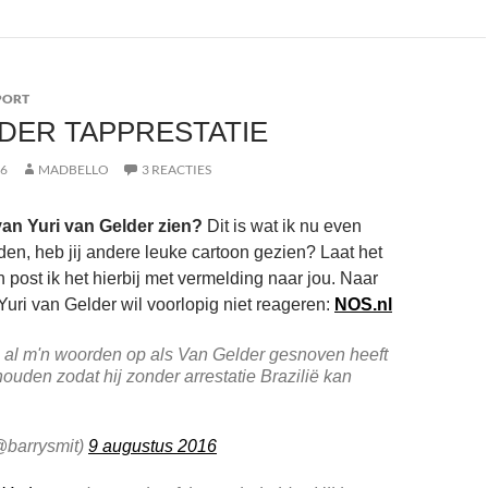
PORT
DER TAPPRESTATIE
16
MADBELLO
3 REACTIES
van Yuri van Gelder zien?
Dit is wat ik nu even
en, heb jij andere leuke cartoon gezien? Laat het
 post ik het hierbij met vermelding naar jou. Naar
Yuri van Gelder wil voorlopig niet reageren:
NOS.nl
s al m'n woorden op als Van Gelder gesnoven heeft
lhouden zodat hij zonder arrestatie Brazilië kan
@barrysmit)
9 augustus 2016