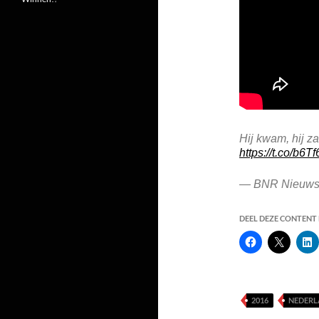
Hij kwam, hij z
https://t.co/b6T
— BNR Nieuws
DEEL DEZE CONTENT E
2016
NEDER