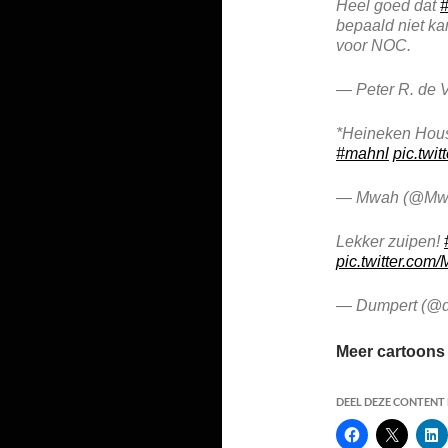
Heel goed dat
#
bepaald niet kan
voor NOC.
— Peter R. de 
*Heineken House
#mahnl
pic.tw
— Mwah (@Mw
Lekker zuipen!
pic.twitter.co
— Dumpert (@
Meer cartoons
DEEL DEZE CONTENT E