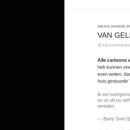
DRUGS
,
HUMOR
,
S
VAN GEL
9 AUGUSTUS 20
Alle cartoons 
heb kunnen vind
even weten, dan
huis gestuurde 
Ik eet overigen
en ze dit nu sti
verlaten.
— Barry Smit (