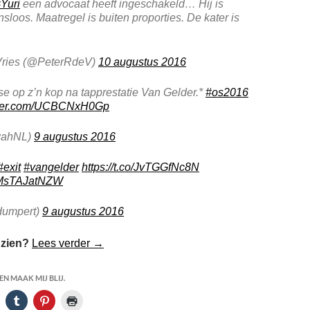
Yuri
een advocaat heeft ingeschakeld… Hij is
sloos. Maatregel is buiten proporties. De kater is
Vries (@PeterRdeV)
10 augustus 2016
 op z’n kop na tapprestatie Van Gelder.*
#os2016
itter.com/UCBCNxH0Gp
ahNL)
9 augustus 2016
#exit
#vangelder
https://t.co/JvTGGfNc8N
m/MsTAJatNZW
dumpert)
9 augustus 2016
Van Gelder Tapprestatie
 zien?
Lees verder
→
N MAAK MIJ BLIJ.