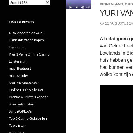
Categorieën
BINNENLAND
,
OUD
YURI VA
LINKS & RECHTS
22 AUGUSTUS 2
auto-onderdelen24.nl
Als dat geen go
Cannabis zaden kopen?
van Gelder heef
Dyezzie.nl
Lowlands in Bi
Kies 1 Veilig Online Casino
huis hebben ges
Luisteren.nl
had kunnen ver
mad-Beatport
welke kant zijn 
mad-Spotify
Marilyn Amaterasu
Online Casino Nieuws
Paddos & Truffels kopen?
Speelautomaten
SynthPoPLoVer
Top 3 Casino Gokspellen
Top Lijsten
Winnen!?