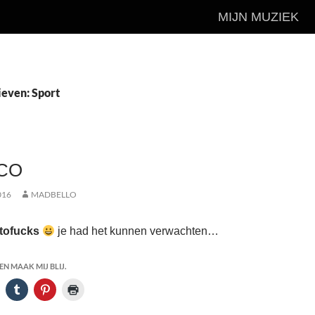
MIJN MUZIEK
ieven: Sport
CO
016
MADBELLO
tofucks
je had het kunnen verwachten…
N MAAK MIJ BLIJ.