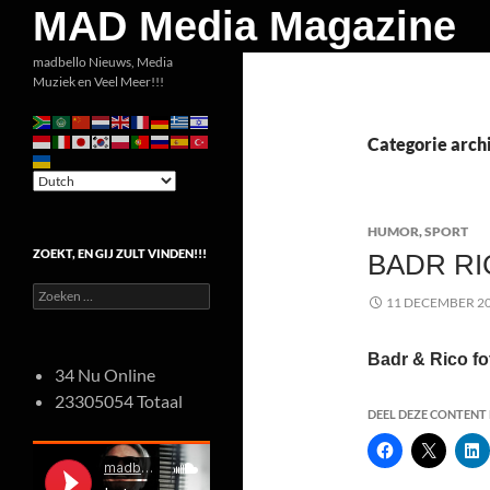
Zoeken
MAD Media Magazine
Ga
madbello Nieuws, Media
Muziek en Veel Meer!!!
naar
de
inhoud
Categorie arch
HUMOR
,
SPORT
ZOEKT, EN GIJ ZULT VINDEN!!!
BADR RI
Zoeken
11 DECEMBER 2
naar:
Badr & Rico fo
34 Nu Online
23305054 Totaal
DEEL DEZE CONTENT E