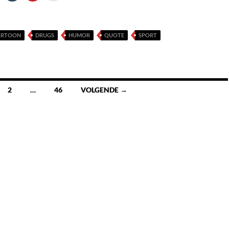
ARTOON
DRUGS
HUMOR
QUOTE
SPORT
2
…
46
VOLGENDE →