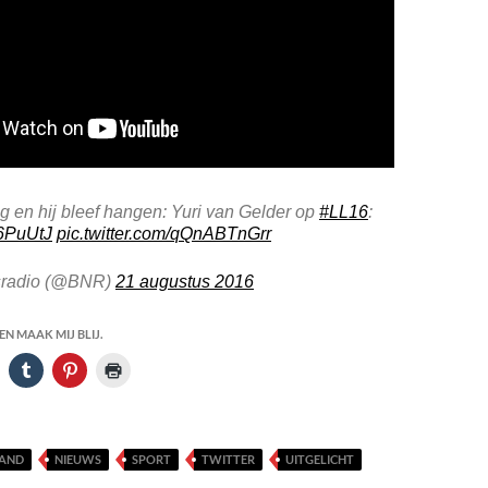
ag en hij bleef hangen: Yuri van Gelder op
#LL16
:
f6PuUtJ
pic.twitter.com/qQnABTnGrr
radio (@BNR)
21 augustus 2016
N MAAK MIJ BLIJ.
LAND
NIEUWS
SPORT
TWITTER
UITGELICHT