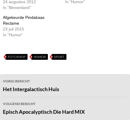
24 augustus 2012
In "Humor"
In "Binnenland"
Afgekeurde Pindakaas
Reclame
23 juli 2015
In "Humor"
FOTOSHOP
HUMOR
SPORT
Bericht
VORIG BERICHT
navigatie
Het Intergalactisch Huis
VOLGEND BERICHT
Episch Apocalyptisch Die Hard MIX