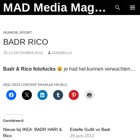
Ga
Zoeken
MAD Media Magazine
naar
PRIMAI
de
MENU
inhoud
HUMOR
,
SPORT
BADR RICO
11 DECEMBER 2016
MADBELLO
Badr & Rico fotofucks
je had het kunnen verwachten…
DEEL DEZE CONTENT EN MAAK MIJ BLIJ.
Gerelateerd
Nieuw bij IKEA: BADR HARI &
Estelle Gullit vs Badr
Rico
25 juni 2012