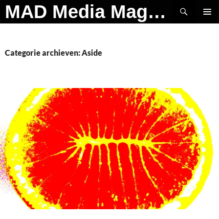
Ga
Zoeken
MAD Media Magazine
naar
PRIMAI
de
MENU
inhoud
Categorie archieven: Aside