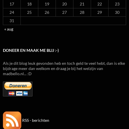
17
18
19
20
21
22
23
24
25
26
27
28
29
30
31
« aug
DONEER EN MAAK ME BLIJ :-)
Als je dit blog leuk gevonden heb en toch geld te veel hebt, dan is elke
bijdrage meer dan welkom en draag je bij het welzijn van
madbello.nl... :D
RSS - berichten