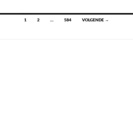
Berichten
1
2
…
584
VOLGENDE →
navigatie