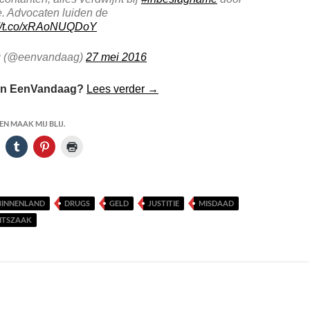
tie. Advocaten luiden de
://t.co/xRAoNUQDoY
 (@eenvandaag)
27 mei 2016
Politie Steelt van Criminelen
van EenVandaag?
Lees verder
→
N MAAK MIJ BLIJ.
BINNENLAND
DRUGS
GELD
JUSTITIE
MISDAAD
HTSZAAK