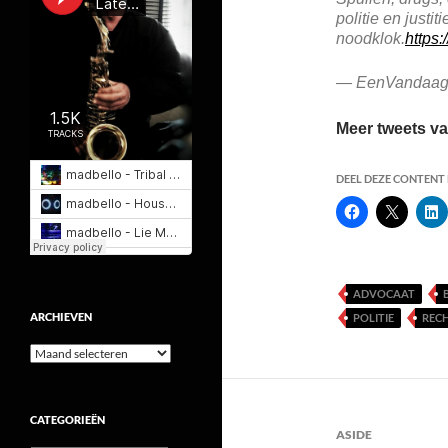
politie en justi
noodklok.
https
— EenVandaag
Meer tweets 
DEEL DEZE CONTENT E
ADVOCAAT
ARCHIEVEN
POLITIE
REC
Archieven
CATEGORIEËN
ASIDE