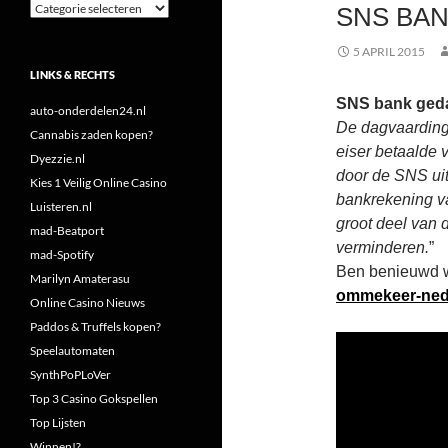
Categorieën
SNS BA
5 APRIL 2015
LINKS & RECHTS
SNS bank ged
auto-onderdelen24.nl
De dagvaarding 
Cannabis zaden kopen?
eiser betaalde 
Dyezzie.nl
door de SNS uit
Kies 1 Veilig Online Casino
bankrekening va
Luisteren.nl
groot deel van 
mad-Beatport
verminderen.
”
mad-Spotify
Ben benieuwd wa
Marilyn Amaterasu
ommekeer-nede
Online Casino Nieuws
Paddos & Truffels kopen?
Speelautomaten
SynthPoPLoVer
Top 3 Casino Gokspellen
Top Lijsten
Winnen!?