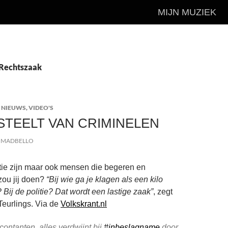
MIJN MUZIEK
 Rechtszaak
 NIEUWS
,
VIDEO'S
 STEELT VAN CRIMINELEN
MADBELLO
tie zijn maar ook mensen die begeren en
zou jij doen?
“Bij wie ga je klagen als een kilo
Bij de politie? Dat wordt een lastige zaak”
, zegt
eurlings. Via de
Volkskrant.nl
contanten, alles verdwijnt bij
#inbeslagname
door