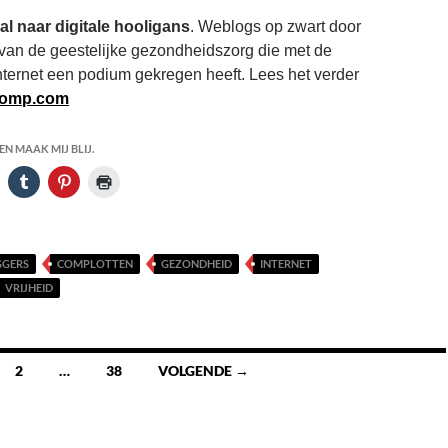
al naar digitale hooligans
. Weblogs op zwart door
 van de geestelijke gezondheidszorg die met de
nternet een podium gekregen heeft. Lees het verder
klomp.com
N MAAK MIJ BLIJ.
GGERS
COMPLOTTEN
GEZONDHEID
INTERNET
VRIJHEID
2
…
38
VOLGENDE →