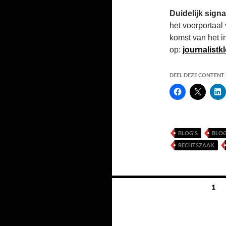
Duidelijk signa
het voorportaal
komst van het i
op:
journalist
DEEL DEZE CONTENT E
BLOG'S
BLO
RECHTSZAAK
Berichten
1
navigatie