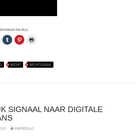
N MAAK MIJ BLIJ.
D
RECHT
RECHTSZAAK
JK SIGNAAL NAAR DIGITALE
ANS
013
MADBELLO