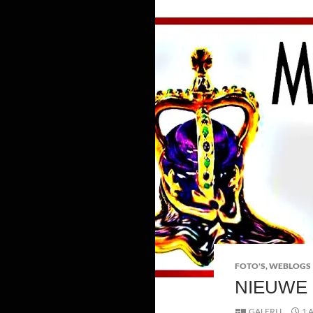
FOTO'S
,
WEBLOGS
NIEUWE
GALERIJ
1 