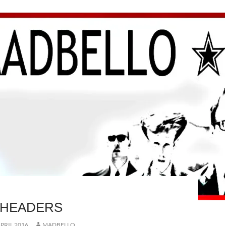
 HEADERS
APRIL 2016
MADBELLO