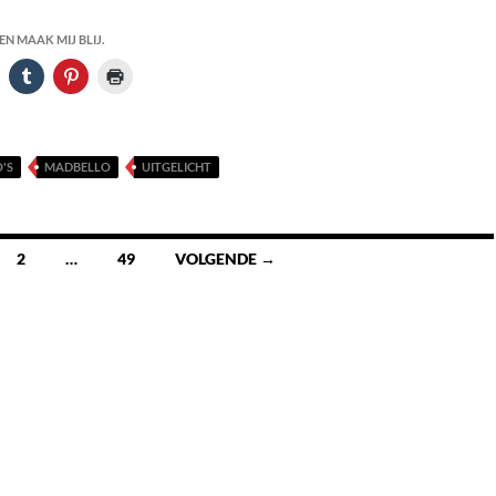
N MAAK MIJ BLIJ.
'S
MADBELLO
UITGELICHT
2
…
49
VOLGENDE →