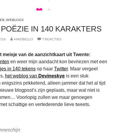
ER
,
WEBLOGS
 POËZIE IN 140 KARAKTERS
016
MADBELLO
7 REACTIES
 meisje van de aanzichtkaart uit Twente:
enten
en weer mijn aandacht kon bevriezen met een
jes in 140 tekens
op haar
Twitter
. Maar vergeet
ns,
het weblog van
Devineskye
is een stuk
 enigszins prikkelend, alleen jammer dat het al tijd
ieuwe blogpost’s zijn geplaats, maar wat niet is
 komen… Voorlopig zullen we maar genoegen
t schattige en vertederende lieve tweets.
nneschijn