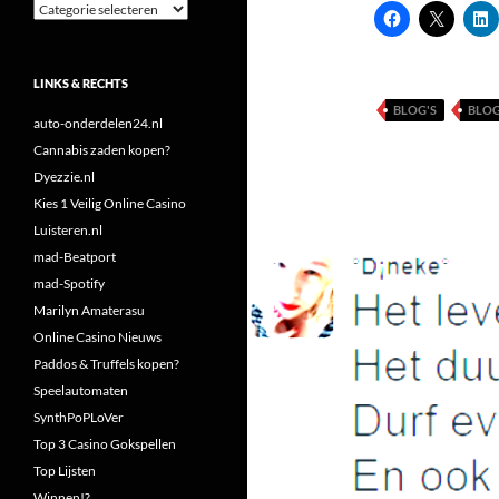
Categorieën
LINKS & RECHTS
BLOG'S
BLO
auto-onderdelen24.nl
Cannabis zaden kopen?
Dyezzie.nl
Kies 1 Veilig Online Casino
Luisteren.nl
mad-Beatport
mad-Spotify
Marilyn Amaterasu
Online Casino Nieuws
Paddos & Truffels kopen?
Speelautomaten
SynthPoPLoVer
Top 3 Casino Gokspellen
Top Lijsten
Winnen!?