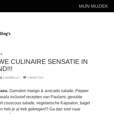
MIJN MUZIEK
Blog’s
GS
WE CULINAIRE SENSATIE IN
D!!!
MADBELLO
2 REACTIES
rasu.
Garnalen mango & avocado salade, Pepper
asala inclusief recepten van Paulami, gevulde
el couscous salade, vegetarische Kapsalon, bagel
 en heb je al trek gekregen!? Ga dan snel naar