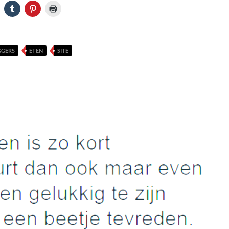
GGERS
ETEN
SITE