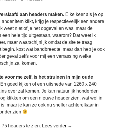
d verslaafd aan headers maken.
Elke keer als je op
ander item klikt, krijg je respectievelijk een andere
Ik weet niet of je het opgevallen was, maar de
een hele tijd uitgestaan, waarom? Dat weet ik
eer, maar waarschijnlijk omdat de site te traag
t begin, kost wat bandbreedte, maar dan heb je ook
eder geval zelfs voor mij een verrassing welke
rschijn zal komen.
e voor me zelf, is het struinen in mijn oude
En goed kijken of een uitsnede van 1260 x 240
zins over zal komen. Je kan natuurlijk honderden
log klikken om een nieuwe header zien, wat wel in
 is, maar je kan ze ook nu sneller achterelkaar in
 onder zien
Nieuwe Headers
e 75 headers te zien:
Lees verder
→