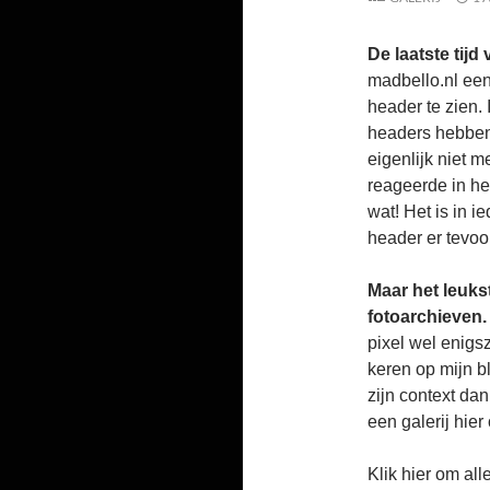
De laatste tij
madbello.nl een 
header te zien. 
headers hebben 
eigenlijk niet m
reageerde in he
wat! Het is in i
header er tevoo
Maar het leukst
fotoarchieven.
pixel wel enigs
keren op mijn b
zijn context dan
een galerij hier
Klik hier om all