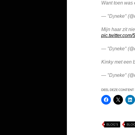
Want toen was e
— °D¡neke° (@
Mijn haar zit ni
pic.twitter.com
— °D¡neke° (@
Kinky met een 
— °D¡neke° (@
DEEL DEZE CONTENT E
BLOG'S
BLO