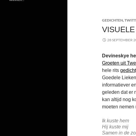
GEDICHTEN
,
TWITT
VISUELE
28 SEPTEMBER 2
Devineskye het
Groeten uit Tw
hele rits
gedicht
Goedele Lieke
informatiever en
geleden dat er n
kan altijd nog
moeten nemen me
Ik kuste hem
Hij kuste mij
Samen in de zo