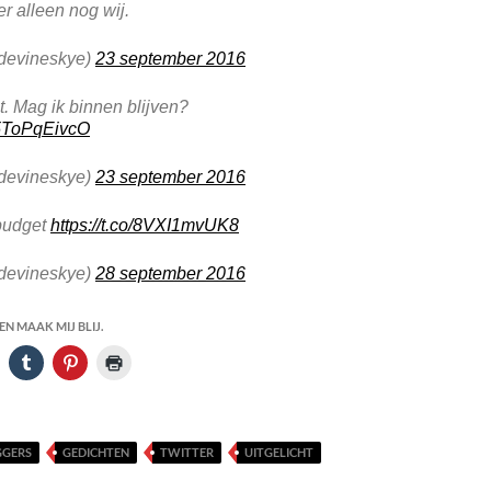
r alleen nog wij.
devineskye)
23 september 2016
et. Mag ik binnen blijven?
/5ToPqEivcO
devineskye)
23 september 2016
budget
https://t.co/8VXI1mvUK8
devineskye)
28 september 2016
N MAAK MIJ BLIJ.
GGERS
GEDICHTEN
TWITTER
UITGELICHT