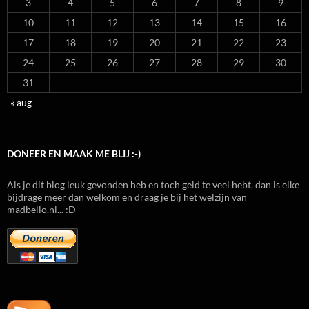
3
4
5
6
7
8
9
10
11
12
13
14
15
16
17
18
19
20
21
22
23
24
25
26
27
28
29
30
31
« aug
DONEER EN MAAK ME BLIJ :-)
Als je dit blog leuk gevonden heb en toch geld te veel hebt, dan is elke
bijdrage meer dan welkom en draag je bij het welzijn van
madbello.nl... :D