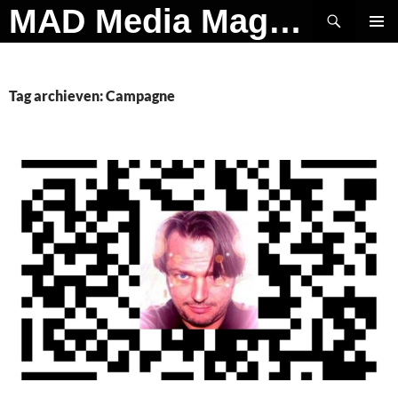
Ga
Zoeken
MAD Media Magazine
naar
PRIMAI
de
MENU
inhoud
Tag archieven: Campagne