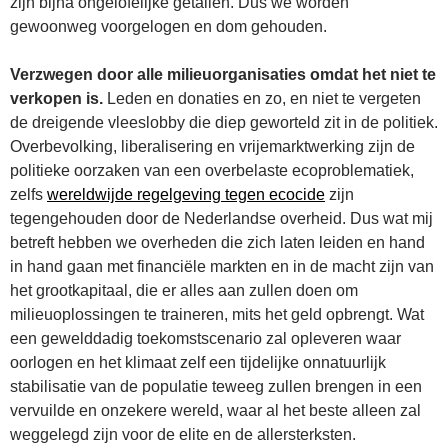
zijn bijna ongelofelijke getallen. Dus we worden
gewoonweg voorgelogen en dom gehouden.
Verzwegen door alle milieuorganisaties omdat het niet te
verkopen is.
Leden en donaties en zo, en niet te vergeten
de dreigende vleeslobby die diep geworteld zit in de politiek.
Overbevolking, liberalisering en vrijemarktwerking zijn de
politieke oorzaken van een overbelaste ecoproblematiek,
zelfs
wereldwijde regelgeving tegen ecocide
zijn
tegengehouden door de Nederlandse overheid. Dus wat mij
betreft hebben we overheden die zich laten leiden en hand
in hand gaan met financiële markten en in de macht zijn van
het grootkapitaal, die er alles aan zullen doen om
milieuoplossingen te traineren, mits het geld opbrengt. Wat
een gewelddadig toekomstscenario zal opleveren waar
oorlogen en het klimaat zelf een tijdelijke onnatuurlijk
stabilisatie van de populatie teweeg zullen brengen in een
vervuilde en onzekere wereld, waar al het beste alleen zal
weggelegd zijn voor de elite en de allersterksten.