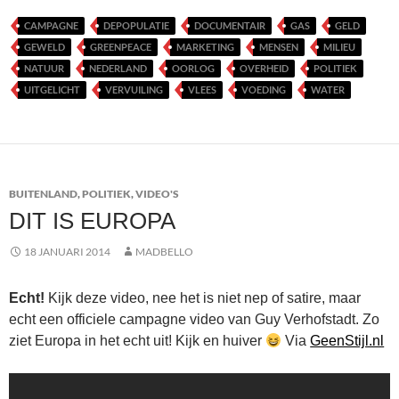
CAMPAGNE
DEPOPULATIE
DOCUMENTAIR
GAS
GELD
GEWELD
GREENPEACE
MARKETING
MENSEN
MILIEU
NATUUR
NEDERLAND
OORLOG
OVERHEID
POLITIEK
UITGELICHT
VERVUILING
VLEES
VOEDING
WATER
BUITENLAND
,
POLITIEK
,
VIDEO'S
DIT IS EUROPA
18 JANUARI 2014
MADBELLO
Echt!
Kijk deze video, nee het is niet nep of satire, maar
echt een officiele campagne video van Guy Verhofstadt. Zo
ziet Europa in het echt uit! Kijk en huiver
Via
GeenStijl.nl