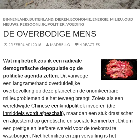
BINNENLAND
,
BUITENLAND
,
DIEREN
,
ECONOMIE
,
ENERGIE
,
MILIEU
,
OUD
NIEUWS
,
PERSOONLIJK
,
POLITIEK
,
VOEDING
DE OVERBODIGE MENS
25 FEBRUARI 2016
MADBELLO
4 REACTIES
Wat mij betreft zou ik een radicale
demografische depopulatie op de
politieke agenda zetten.
Dit vanwege
een langzamerhand overduidelijke
overbevolking op deze planeet en de onomkeerbare
milieuproblemen die het teweeg brengt. Zoiets als een
wereldwijde
Chinese eenkindpolitiek
invoeren (
die
inmiddels wordt afgeschaft
), maar dan een stuk drastischer
en afgestemd op genetische en sociale kenmerken. Dit om
een prettige en leefbare wereld voor de toekomst te
waarborgen. Niet het milieu en zijn vervuiling is het