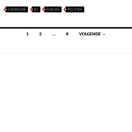
CAMPAGNE
EU
EUROPA
POLITIEK
Berichten
1
2
…
8
VOLGENDE →
navigatie