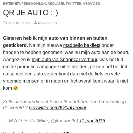
INTERNET
,
PERSOONLIJK
,
RECLAME
,
TWITTER
,
VERVOER
QR JE AUTO :-)
12 JUNI 2016
MADBELLO
Gisteren heb ik mijn auto van binnen en buiten
gestickerd.
Na mijn nieuwe
madbello bakfiets
onder
handen te hebben genomen, was nu mijn auto aan de beurt.
Aangezien ik
mijn auto via Snappcar verhuur
, was het tijd
om de promotie campagne uit te breiden, gezien het het feit
dat je met een auto verder komt dan met de fiets en vele
vreemde mensen er in rijden en het overal komt waar ik niet
kom
Zelfs die gene die achterin zitten hebben een brede kijk op
de wereld ?
pic.twitter.com/K30bDeovnr
— M.A.D. Bello (Mike) (@madbello)
11 juni 2016