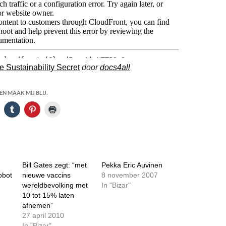
 Sustainability Secret
door
docs4all
N MAAK MIJ BLIJ.
Bill Gates zegt: “met
Pekka Eric Auvinen
obot
nieuwe vaccins
8 november 2007
wereldbevolking met
In "Bizar"
10 tot 15% laten
afnemen”
27 april 2010
In "Bizar"