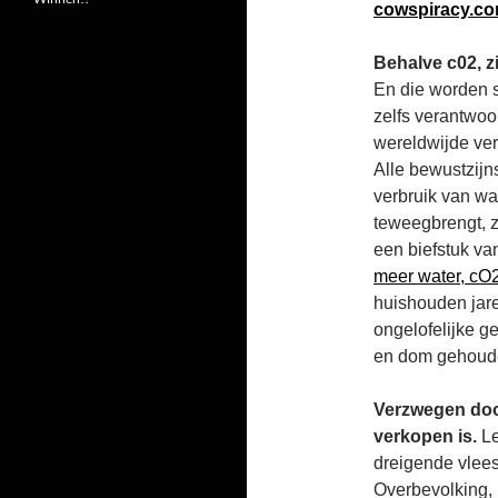
cowspiracy.co
Behalve c02, z
En die worden s
zelfs verantwoor
wereldwijde ver
Alle bewustzijn
verbruik van wat
teweegbrengt, zi
een biefstuk va
meer water, cO2
huishouden jare
ongelofelijke 
en dom gehoud
Verzwegen door
verkopen is.
Le
dreigende vleesl
Overbevolking, l