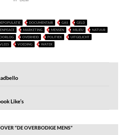
DEPOPULATIE
DOCUMENTAIR
GAS
GELD
ENPEACE
MARKETING
MENSEN
MILIEU
NATUUR
OORLOG
OVERHEID
POLITIEK
UITGELICHT
VLEES
VOEDING
WATER
adbello
ook Like’s
 OVER “DE OVERBODIGE MENS”