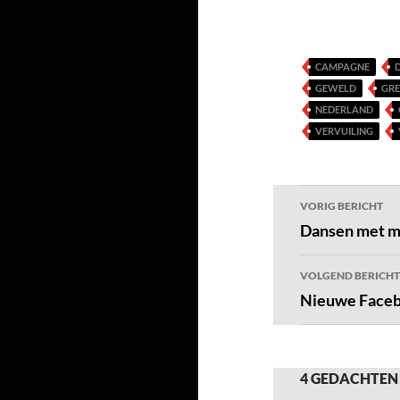
CAMPAGNE
GEWELD
GRE
NEDERLAND
VERVUILING
Bericht
VORIG BERICHT
navigatie
Dansen met m
VOLGEND BERICHT
Nieuwe Faceb
4 GEDACHTEN