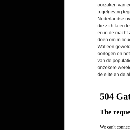
oorzaken van e
regelgeving te
Nederlandse ov
die zich laten 
en in de macht z
doen om milieuo
Wat een geweld
oorlogen en het 
van de populati
onzekere wereld
de elite en de a