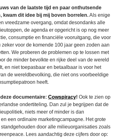
euws van de laatste tijd en paar onthutsende
 kwam dit idee bij mij boven borrelen.
Als enige
en vreedzame overgang, omdat desondanks alle
ieutoppen, de agenda er opgericht is op nog meer
ie, consumptie en financiële vooruitgang, die voor
eu zeker voor de komende 100 jaar geen zoden aan
zetten. We proberen de problemen op te lossen met
oor de minder bevolkte en rijke deel van de wereld
t, en niet toepasbaar en betaalbaar is voor het
van de wereldbevolking, die niet ons voorbeeldige
nsumptiepatroon heeft.
r deze documentaire:
Cowspiracy
!
Ook te zien op
rlandse ondertiteling. Dan zul je begrijpen dat de
eupolitiek, niets meer of minder is dan
 en een ordinaire marketingcampagne. Het grote
n standgehouden door alle milieuorganisaties zoals
eenpeace. Lees aandachtig deze cijfers door op: