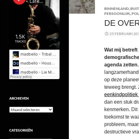
BINNENLAND
,
BUI
PERSOONLIJK
,
POL
DE OVE
25 FEBRUARI 20
Wat mij betreft
demografische 
agenda zetten.
langzamerhand 
op deze planee
teweeg brengt. 
eenkindpolitiek
ARCHIEVEN
dan een stuk dr
Archieven
kenmerken. Dit 
toekomst te waar
probleem, maar
CATEGORIEËN
destructieve vra