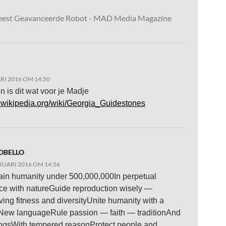
est Geavanceerde Robot - MAD Media Magazine
RI 2016 OM 14:50
n is dit wat voor je Madje
nl.wikipedia.org/wiki/Georgia_Guidestones
DBELLO
RUARI 2016 OM 14:56
ain humanity under 500,000,000In perpetual
ce with natureGuide reproduction wisely —
ving fitness and diversityUnite humanity with a
gNew languageRule passion — faith — traditionAnd
hingsWith tempered reasonProtect people and