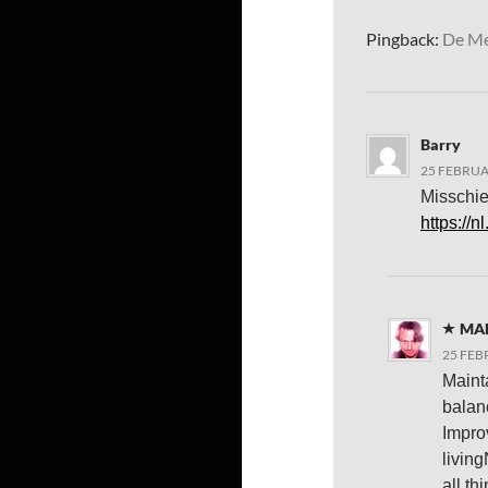
Pingback:
De Me
Barry
25 FEBRUA
Misschie
https://
MA
25 FEB
Maint
balan
Impro
livin
all t