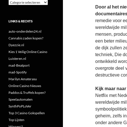
Categorieën
Door al het ni
documentaires,
remedie voor e
LINKS & RECHTS
wereldwijde mil
auto-onderdelen24.nl
mensen, product
Cannabis zaden kopen?
een beter mili
Dyezzie.nl
de dijk zullen 
Kies 1 Veilig Online Casino
techniek, Die d
Luisteren.nl
ontwikkeld word
mad-Beatport
overgrote deel 
mad-Spotify
destructieve co
Marilyn Amaterasu
Online Casino Nieuws
Kijk maar naa
Paddos & Truffels kopen?
Netflix met Nede
Speelautomaten
wereldwijde mili
SynthPoPLoVer
symboolpolitiek
Top 3 Casino Gokspellen
geheim, zelfs i
Top Lijsten
onder andere Gr
Winnen!?