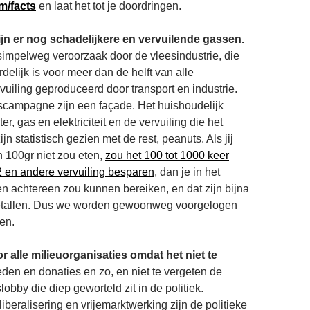
m/facts
en laat het tot je doordringen.
ijn er nog schadelijkere en vervuilende gassen.
impelweg veroorzaak door de vleesindustrie, die
delijk is voor meer dan de helft van alle
vuiling geproduceerd door transport en industrie.
scampagne zijn een façade. Het huishoudelijk
er, gas en elektriciteit en de vervuiling die het
jn statistisch gezien met de rest, peanuts. Als jij
n 100gr niet zou eten,
zou het 100 tot 1000 keer
 en andere vervuiling besparen
, dan je in het
n achtereen zou kunnen bereiken, en dat zijn bijna
getallen. Dus we worden gewoonweg voorgelogen
en.
 alle milieuorganisaties omdat het niet te
den en donaties en zo, en niet te vergeten de
obby die diep geworteld zit in de politiek.
iberalisering en vrijemarktwerking zijn de politieke