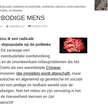
TENLAND
,
DIEREN
,
ECONOMIE
,
ENERGIE
,
MILIEU
,
OUD NIEUWS
,
ITIEK
,
VOEDING
RBODIGE MENS
16
MADBELLO
4 REACTIES
 zou ik een radicale
depopulatie op de politieke
Dit vanwege een
overduidelijke overbevolking
t en de onomkeerbare milieuproblemen die het
Zoiets als een wereldwijde
Chinese
invoeren (
die inmiddels wordt afgeschaft
), maar
astischer en afgestemd op genetische en sociale
om een prettige en leefbare wereld voor de
borgen. Niet het milieu en zijn vervuiling is het
 de hoeveelheid mensen en zijn
atzucht!