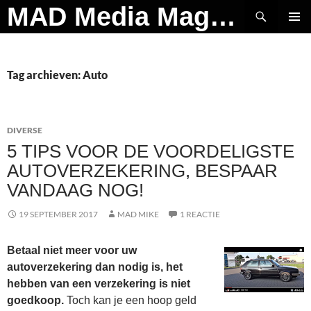
Ga
Zoeken
MAD Media Magazine
naar
PRIMAI
de
MENU
inhoud
Tag archieven: Auto
DIVERSE
5 TIPS VOOR DE VOORDELIGSTE
AUTOVERZEKERING, BESPAAR
VANDAAG NOG!
19 SEPTEMBER 2017
MAD MIKE
1 REACTIE
Betaal niet meer voor uw
autoverzekering dan nodig is, het
hebben van een verzekering is niet
goedkoop.
Toch kan je een hoop geld