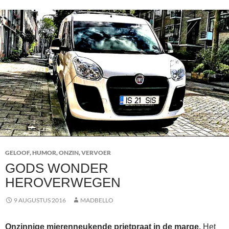
GELOOF
,
HUMOR
,
ONZIN
,
VERVOER
GODS WONDER
HEROVERWEGEN
9 AUGUSTUS 2016
MADBELLO
Onzinnige mierenneukende prietpraat in de marge.
Het