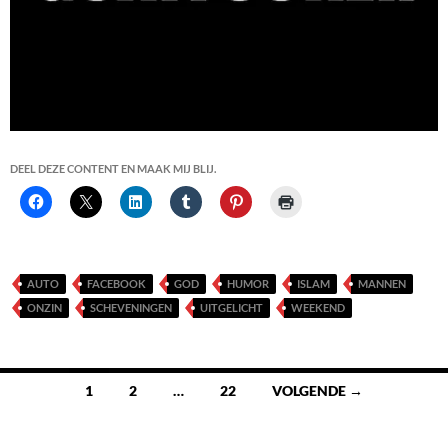
DEEL DEZE CONTENT EN MAAK MIJ BLIJ.
AUTO
FACEBOOK
GOD
HUMOR
ISLAM
MANNEN
ONZIN
SCHEVENINGEN
UITGELICHT
WEEKEND
Berichten
1
2
…
22
VOLGENDE →
navigatie