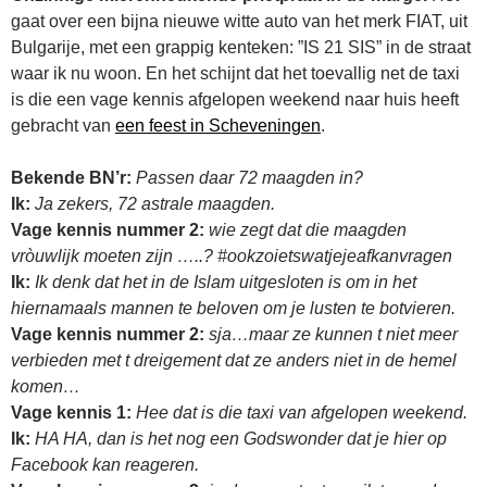
gaat over een bijna nieuwe witte auto van het merk FIAT, uit
Bulgarije, met een grappig kenteken: ”IS 21 SIS” in de straat
waar ik nu woon. En het schijnt dat het toevallig net de taxi
is die een vage kennis afgelopen weekend naar huis heeft
gebracht van
een feest in Scheveningen
.
Bekende BN’r:
Passen daar 72 maagden in?
Ik:
Ja zekers, 72 astrale maagden.
Vage kennis nummer 2:
wie zegt dat die maagden
vròuwlijk moeten zijn …..? #ookzoietswatjejeafkanvragen
Ik:
Ik denk dat het in de Islam uitgesloten is om in het
hiernamaals mannen te beloven om je lusten te botvieren.
Vage kennis nummer 2:
sja…maar ze kunnen t niet meer
verbieden met t dreigement dat ze anders niet in de hemel
komen…
Vage kennis 1:
Hee dat is die taxi van afgelopen weekend.
Ik:
HA HA, dan is het nog een Godswonder dat je hier op
Facebook kan reageren.