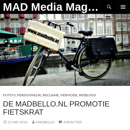
Ga
Zoeken
MAD Media Magazine
naar
PRIMAI
de
MENU
inhoud
FOTO'S
,
PERSOONLIJK
,
RECLAME
,
VERVOER
,
WEBLOGS
DE MADBELLO.NL PROMOTIE
FIETSKRAT
21 MEI 2016
MADBELLO
3 REACTIES