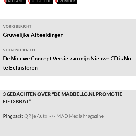
RECLAME
UITGELICHT
VERVOER
Bericht
VORIG BERICHT
navigatie
Gruwelijke Afbeeldingen
VOLGEND BERICHT
De Nieuwe Concept Versie van mijn Nieuwe CD is Nu
te Beluisteren
3 GEDACHTEN OVER “DE MADBELLO.NL PROMOTIE
FIETSKRAT”
Pingback:
QR je Auto :-) - MAD Media Magazine