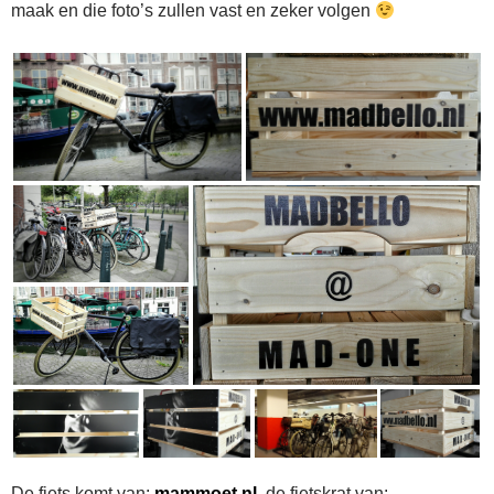
maak en die foto’s zullen vast en zeker volgen
De fiets komt van:
mammoet.nl
, de fietskrat van: