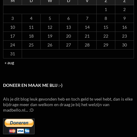
M
D
W
D
V
Z
Z
1
2
3
4
5
6
7
8
9
10
11
12
13
14
15
16
17
18
19
20
21
22
23
24
25
26
27
28
29
30
31
« aug
DONEER EN MAAK ME BLIJ :-)
Als je dit blog leuk gevonden heb en toch geld te veel hebt, dan is elke
bijdrage meer dan welkom en draag je bij het welzijn van
madbello.nl... :D