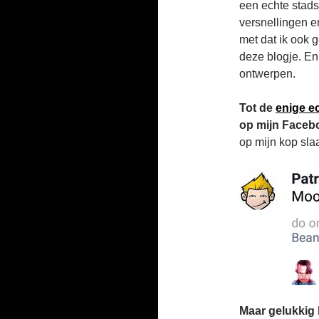
een echte stads
versnellingen e
met dat ik ook
deze blogje. En
ontwerpen.
Tot de
enige e
op mijn Facebo
op mijn kop sla
Maar gelukki