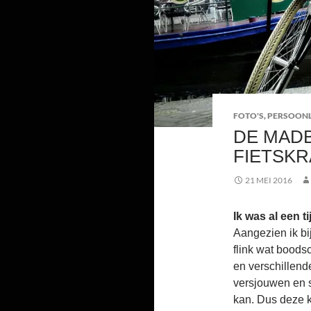
FOTO'S
,
PERSOONL
DE MADB
FIETSKR
21 MEI 2016
Ik was al een t
Aangezien ik bij
flink wat bood
en verschillend
versjouwen en s
kan. Dus deze k