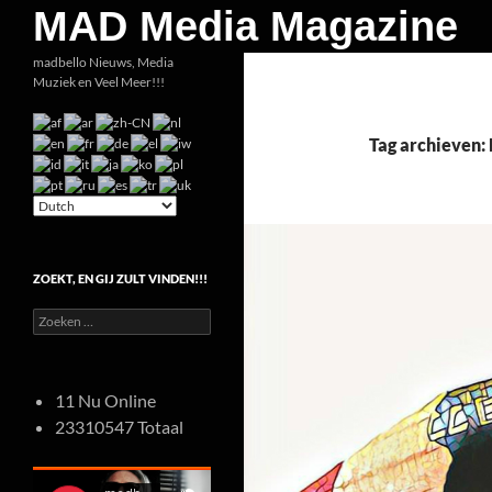
Zoeken
MAD Media Magazine
Ga
madbello Nieuws, Media
Muziek en Veel Meer!!!
naar
de
inhoud
Tag archieven:
ZOEKT, EN GIJ ZULT VINDEN!!!
Zoeken
naar:
11 Nu Online
23310547 Totaal