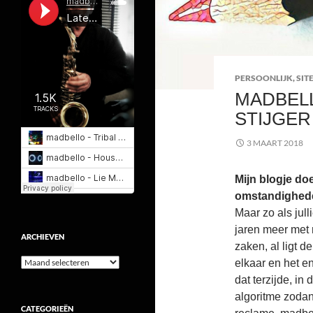
PERSOONLIJK
,
SIT
MADBELL
STIJGER
3 MAART 2018
Mijn blogje do
omstandighede
Maar zo als jull
jaren meer met 
ARCHIEVEN
zaken, al ligt de
Archieven
elkaar en het e
dat terzijde, i
algoritme zodani
CATEGORIEËN