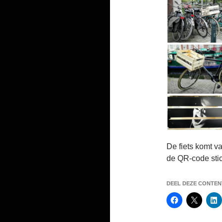
De fiets komt v
de QR-code sti
DEEL DEZE CONTENT