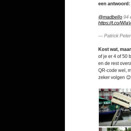
een antwoord:
@madbello
94 e
https://t.co/Wl
— Patrick Pete
Kost wat, maar
of je er 4 of 50
en de rest over
QR-code wel, ma
zeker volgen 😉