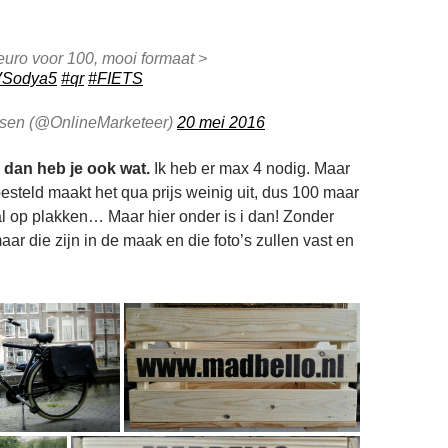
uro voor 100, mooi formaat >
aVSodya5
#qr
#FIETS
rsen (@OnlineMarketeer)
20 mei 2016
 dan heb je ook wat.
Ik heb er max 4 nodig. Maar
 besteld maakt het qua prijs weinig uit, dus 100 maar
al op plakken… Maar hier onder is i dan! Zonder
ar die zijn in de maak en die foto’s zullen vast en