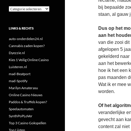
reclame, madbel
bij bepaalde zo
Categorieën
staan, al gauw 
Dus op het mo
LINKS & RECHTS
aan het houde
auto-onderdelen24.nl
van die zooi dit
Cannabis zaden kopen?
afgelopen 5 jaa
Dyezzie.nl
gekelderd naar
Kies 1 Veilig Online Casino
aan het bewerke
Luisteren.nl
hoe ik het een k
mad-Beatport
pas maanden duu
mad-Spotify
Wat ik er mee w
Marilyn Amaterasu
worden.
Online Casino Nieuws
Paddos & Truffels kopen?
Of het algorit
Speelautomaten
veranderlijke en
SynthPoPLoVer
gevecht aan kan
Top 3 Casino Gokspellen
content zal niet
Top Lijsten