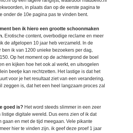
lo.nl op een lagere ranglijst, waardoor madbello.nl
ekwoorden, in plaats dan op de eerste pagina te
je onder de 10e pagina pas te vinden bent.
ment ben ik hiero een grootte schoonmaken
n.
Erotische content, overbodige reclame en meer
 ik de afgelopen 10 jaar heb verzameld. In de
r ben ik van 1200 unieke bezoekers per dag,
 150. Op het moment op de achtergrond de boel
n en kijken hoe het ook al werkt, en uitvogelen
lein beetje kan rechtzetten. Het lastige is dat het
rt voor je het resultaat ziet van een verandering.
il zeggen is, dat het een heel langzaam proces zal
me goed is?
Het word steeds slimmer in een zeer
 listige digitale wereld. Dus eens zien of ik dat
 gaan en met de tijd meegaan. Vele pikante
 meer hier te vinden zijn. ik geef deze proef 1 jaar