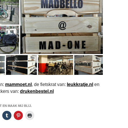
an:
mammoet.nl
, de fietskrat van:
leukkratje.nl
en
ckers van:
drukenbestel.nl
 EN MAAK MIJ BLIJ.