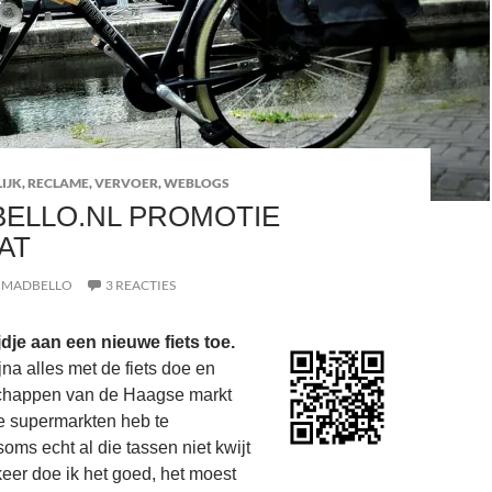
IJK
,
RECLAME
,
VERVOER
,
WEBLOGS
ELLO.NL PROMOTIE
AT
MADBELLO
3 REACTIES
ijdje aan een nieuwe fiets toe.
na alles met de fiets doe en
schappen van de Haagse markt
e supermarkten heb te
oms echt al die tassen niet kwijt
eer doe ik het goed, het moest