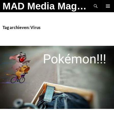
Ga
Zoeken
MAD Media Magazine
naar
PRIMAI
de
MENU
inhoud
Tag archieven: Virus