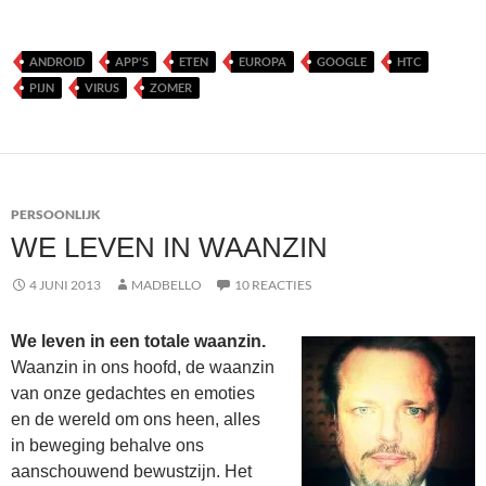
ANDROID
APP'S
ETEN
EUROPA
GOOGLE
HTC
PIJN
VIRUS
ZOMER
PERSOONLIJK
WE LEVEN IN WAANZIN
4 JUNI 2013
MADBELLO
10 REACTIES
We leven in een totale waanzin.
Waanzin in ons hoofd, de waanzin
van onze gedachtes en emoties
en de wereld om ons heen, alles
in beweging behalve ons
aanschouwend bewustzijn. Het