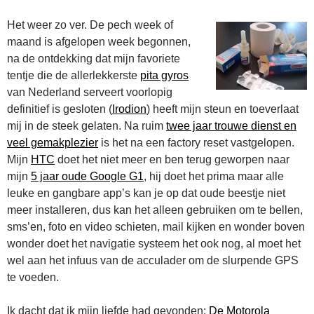
Het weer zo ver. De pech week of
maand is afgelopen week begonnen,
na de ontdekking dat mijn favoriete
tentje die de allerlekkerste
pita gyros
van Nederland serveert voorlopig
definitief is gesloten (
Irodion
) heeft mijn steun en toeverlaat
mij in de steek gelaten. Na ruim
twee jaar trouwe dienst en
veel gemakplezier
is het na een factory reset vastgelopen.
Mijn
HTC
doet het niet meer en ben terug geworpen naar
mijn
5 jaar oude Google G1
, hij doet het prima maar alle
leuke en gangbare app’s kan je op dat oude beestje niet
meer installeren, dus kan het alleen gebruiken om te bellen,
sms’en, foto en video schieten, mail kijken en wonder boven
wonder doet het navigatie systeem het ook nog, al moet het
wel aan het infuus van de acculader om de slurpende GPS
te voeden.
Ik dacht dat ik mijn liefde had gevonden:
De Motorola