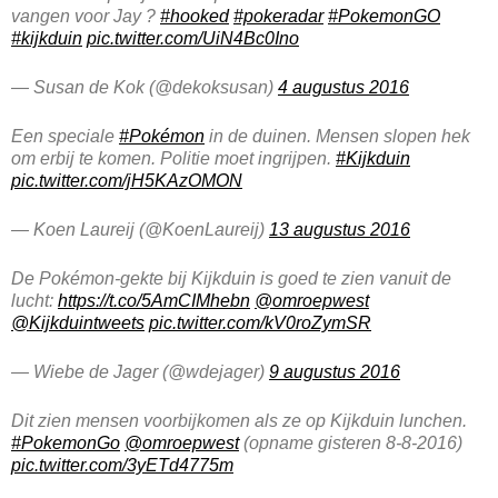
vangen voor Jay ?
#hooked
#pokeradar
#PokemonGO
#kijkduin
pic.twitter.com/UiN4Bc0Ino
— Susan de Kok (@dekoksusan)
4 augustus 2016
Een speciale
#Pokémon
in de duinen. Mensen slopen hek
om erbij te komen. Politie moet ingrijpen.
#Kijkduin
pic.twitter.com/jH5KAzOMON
— Koen Laureij (@KoenLaureij)
13 augustus 2016
De Pokémon-gekte bij Kijkduin is goed te zien vanuit de
lucht:
https://t.co/5AmCIMhebn
@omroepwest
@Kijkduintweets
pic.twitter.com/kV0roZymSR
— Wiebe de Jager (@wdejager)
9 augustus 2016
Dit zien mensen voorbijkomen als ze op Kijkduin lunchen.
#PokemonGo
@omroepwest
(opname gisteren 8-8-2016)
pic.twitter.com/3yETd4775m