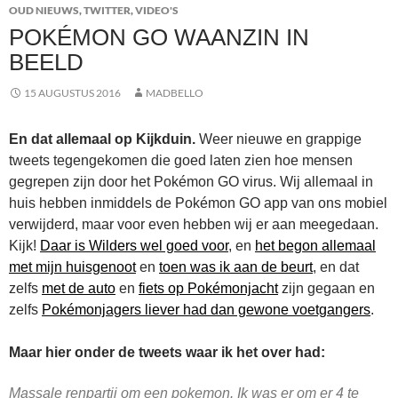
OUD NIEUWS
,
TWITTER
,
VIDEO'S
POKÉMON GO WAANZIN IN
BEELD
15 AUGUSTUS 2016
MADBELLO
En dat allemaal op Kijkduin.
Weer nieuwe en grappige
tweets tegengekomen die goed laten zien hoe mensen
gegrepen zijn door het Pokémon GO virus. Wij allemaal in
huis hebben inmiddels de Pokémon GO app van ons mobiel
verwijderd, maar voor even hebben wij er aan meegedaan.
Kijk!
Daar is Wilders wel goed voor
, en
het begon allemaal
met mijn huisgenoot
en
toen was ik aan de beurt
, en dat
zelfs
met de auto
en
fiets op Pokémonjacht
zijn gegaan en
zelfs
Pokémonjagers liever had dan gewone voetgangers
.
Maar hier onder de tweets waar ik het over had:
Massale renpartij om een pokemon. Ik was er om er 4 te