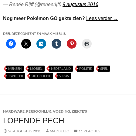
— Renée Rijff (@reneerijff)
9 augustus 2016
POKÉMON 
Nog meer Pokémon GO gekte zien?
Lees verder
→
DEEL DEZE CONTENT EN MAAK MIJ BLIJ.
MENSEN
MOBIEL
NEDERLAND
POLITIE
SPEL
TWITTER
UITGELICHT
VIRUS
HARDWARE
,
PERSOONLIJK
,
VOEDING
,
ZIEKTE'S
LOPENDE PECH
28 AUGUSTUS 2013
MADBELLO
11 REACTIES