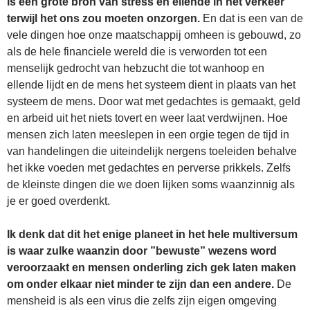
is een grote bron van stress en ellende in het verkeer
terwijl het ons zou moeten onzorgen.
En dat is een van de
vele dingen hoe onze maatschappij omheen is gebouwd, zo
als de hele financiele wereld die is verworden tot een
menselijk gedrocht van hebzucht die tot wanhoop en
ellende lijdt en de mens het systeem dient in plaats van het
systeem de mens. Door wat met gedachtes is gemaakt, geld
en arbeid uit het niets tovert en weer laat verdwijnen. Hoe
mensen zich laten meeslepen in een orgie tegen de tijd in
van handelingen die uiteindelijk nergens toeleiden behalve
het ikke voeden met gedachtes en perverse prikkels. Zelfs
de kleinste dingen die we doen lijken soms waanzinnig als
je er goed overdenkt.
Ik denk dat dit het enige planeet in het hele multiversum
is waar zulke waanzin door ”bewuste” wezens word
veroorzaakt en mensen onderling zich gek laten maken
om onder elkaar niet minder te zijn dan een andere.
De
mensheid is als een virus die zelfs zijn eigen omgeving