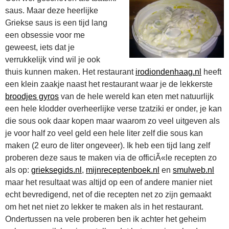
saus. Maar deze heerlijke
Griekse saus is een tijd lang
een obsessie voor me
geweest, iets dat je
verrukkelijk vind wil je ook
thuis kunnen maken. Het restaurant
irodiondenhaag.nl
heeft
een klein zaakje naast het restaurant waar je de lekkerste
broodjes gyros
van de hele wereld kan eten met natuurlijk
een hele klodder overheerlijke verse tzatziki er onder, je kan
die sous ook daar kopen maar waarom zo veel uitgeven als
je voor half zo veel geld een hele liter zelf die sous kan
maken (2 euro de liter ongeveer). Ik heb een tijd lang zelf
proberen deze saus te maken via de officiÃ«le recepten zo
als op:
grieksegids.nl
,
mijnreceptenboek.nl
en
smulweb.nl
maar het resultaat was altijd op een of andere manier niet
echt bevredigend, net of die recepten net zo zijn gemaakt
om het net niet zo lekker te maken als in het restaurant.
Ondertussen na vele proberen ben ik achter het geheim