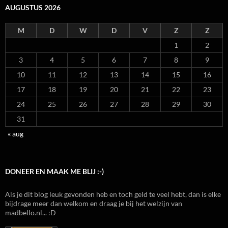
AUGUSTUS 2026
M
D
W
D
V
Z
Z
1
2
3
4
5
6
7
8
9
10
11
12
13
14
15
16
17
18
19
20
21
22
23
24
25
26
27
28
29
30
31
« aug
DONEER EN MAAK ME BLIJ :-)
Als je dit blog leuk gevonden heb en toch geld te veel hebt, dan is elke
bijdrage meer dan welkom en draag je bij het welzijn van
madbello.nl... :D