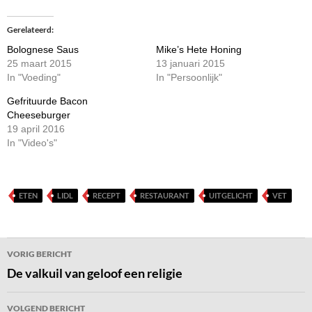
Gerelateerd
Bolognese Saus
Mike’s Hete Honing
25 maart 2015
13 januari 2015
In "Voeding"
In "Persoonlijk"
Gefrituurde Bacon
Cheeseburger
19 april 2016
In "Video's"
ETEN
LIDL
RECEPT
RESTAURANT
UITGELICHT
VET
Bericht
VORIG BERICHT
navigatie
De valkuil van geloof een religie
VOLGEND BERICHT