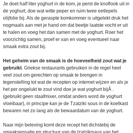
Je doet half liter yoghurt in de kom, je perst de knoflook uit in
de yoghurt, doe wat witte peper en ruim twee eetlepels
olijfolie bij. Als de geraspte komkommer is uitgelekt druk het
nogmaals aan met je hand om dat beetje laatste vocht er uit
te halen en voeg het dan samen met de yoghurt. Roer het
voorzichtig samen, proef er van en voeg eventueel naar
smaak extra zout bij.
Het geheim van de smaak is de hoeveelheid zout wat je
gebruikt
. Griekse restaurants gebruiken in de regel heel
veel zout om gerechten op smaak te brengen in
tegenstelling tot wat de recepten op internet wijzen en als je
het per ongelukt te zout vind doe je wat yoghurt bijÂ .
(gebruikt geen staafmixer, omdat anders word de yoghurt
vloeibaar), in principe kan je de Tzatziki sous in de koelkast
bewaren net zo lang als de bewaardatum van de yoghurt.
Naar mijn beleving komt deze recept het dichstebij de
smaaksensatie en structuur van de tzatzikisaus van het