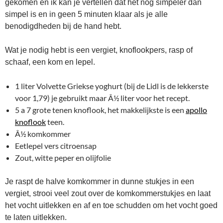
gekomen en ik kan je vertellen dat het nog simpeler dan
simpel is en in geen 5 minuten klaar als je alle
benodigdheden bij de hand hebt.
Wat je nodig hebt is een vergiet, knoflookpers, rasp of
schaaf, een kom en lepel.
1 liter Volvette Griekse yoghurt (bij de Lidl is de lekkerste
voor 1,79) je gebruikt maar Â½ liter voor het recept.
5 a 7 grote tenen knoflook, het makkelijkste is een
apollo
knoflook
teen.
Â½ komkommer
Eetlepel vers citroensap
Zout, witte peper en olijfolie
Je raspt de halve komkommer in dunne stukjes in een
vergiet, strooi veel zout over de komkommerstukjes en laat
het vocht uitlekken en af en toe schudden om het vocht goed
te laten uitlekken.