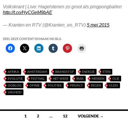
Volkskrant | Live: Hagelstenen zo groot als pingpongballen
http://t.co/HyCGeM9bAE
— Kranten en RTV (@Kranten_en_RTV)
5 mei 2015
DEEL DEZE CONTENT EN MAAK MIJ BLIJ.
AFRIKA
AMSTERDAM
BRANDSTOF
ENERGIE
ETEN
EVOLUTIE
FESTIVAL
HET WEER
IRAK
MENSEN
OLIE
OORLOG
OPINIE
POLITIEK
PRIVACY
REGEN
VLEES
VRIJHEID
Berichten
1
2
…
12
VOLGENDE →
navigatie