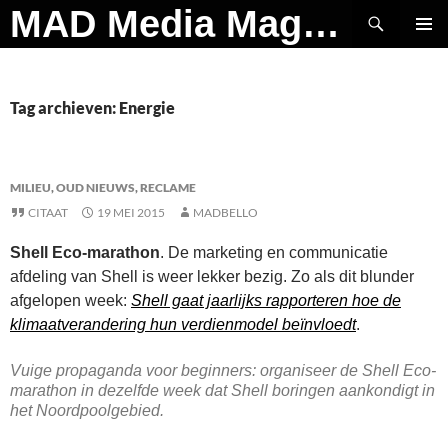
Ga
Zoeken
MAD Media Magazine
naar
PRIMAI
de
MENU
inhoud
Tag archieven: Energie
MILIEU
,
OUD NIEUWS
,
RECLAME
CITAAT
19 MEI 2015
MADBELLO
Shell Eco-marathon
. De marketing en communicatie
afdeling van Shell is weer lekker bezig. Zo als dit blunder
afgelopen week:
Shell gaat jaarlijks rapporteren hoe de
klimaatverandering hun verdienmodel beïnvloedt
.
Vuige propaganda voor beginners: organiseer de Shell Eco-
marathon in dezelfde week dat Shell boringen aankondigt in
het Noordpoolgebied.