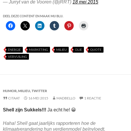
— Jurryt van de Vooren (@jRRT)
18 mei 2015
DEEL DEZE CONTENT EN MAAK MIJ BLIJ.
ENERGIE
MARKETING
MILIEU
OLIE
QUOTE
VERVUILING
HUMOR
,
MILIEU
,
TWITTER
CITAAT
16 MEI 2015
MADBELLO
1 REACTIE
Shell zijn Sukkels!!!
Ja echt he! 😀
Haha! Shell gaat jaarlijks rapporteren hoe de
klimaatverandering hun verdienmodel beïnvloedt.