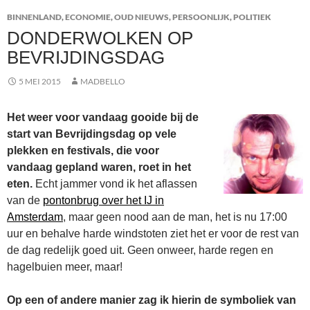
BINNENLAND
,
ECONOMIE
,
OUD NIEUWS
,
PERSOONLIJK
,
POLITIEK
DONDERWOLKEN OP
BEVRIJDINGSDAG
5 MEI 2015
MADBELLO
Het weer voor vandaag gooide bij de
start van Bevrijdingsdag op vele
plekken en festivals, die voor
vandaag gepland waren, roet in het
eten.
Echt jammer vond ik het aflassen
van de
pontonbrug over het IJ in
Amsterdam
, maar geen nood aan de man, het is nu 17:00
uur en behalve harde windstoten ziet het er voor de rest van
de dag redelijk goed uit. Geen onweer, harde regen en
hagelbuien meer, maar!
Op een of andere manier zag ik hierin de symboliek van