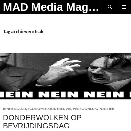
Ga
Zoeken
MAD Media Magazine
naar
PRIMAI
de
MENU
inhoud
Tag archieven: Irak
BINNENLAND
,
ECONOMIE
,
OUD NIEUWS
,
PERSOONLIJK
,
POLITIEK
DONDERWOLKEN OP
BEVRIJDINGSDAG