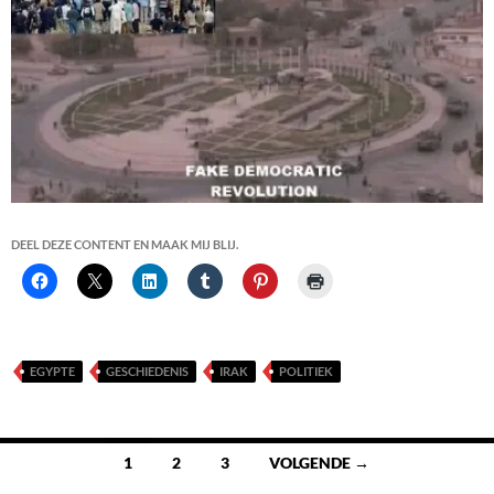
DEEL DEZE CONTENT EN MAAK MIJ BLIJ.
EGYPTE
GESCHIEDENIS
IRAK
POLITIEK
Berichten
1
2
3
VOLGENDE →