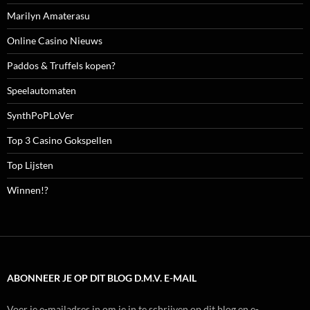
Marilyn Amaterasu
Online Casino Nieuws
Paddos & Truffels kopen?
Speelautomaten
SynthPoPLoVer
Top 3 Casino Gokspellen
Top Lijsten
Winnen!?
ABONNEER JE OP DIT BLOG D.M.V. E-MAIL
Voer je e-mailadres in om je in te schrijven op dit blog en e-