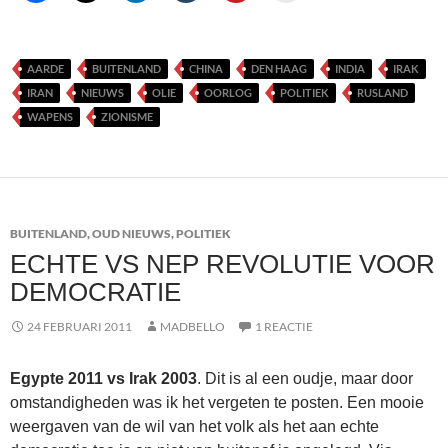
AARDE
BUITENLAND
CHINA
DEN HAAG
INDIA
IRAK
IRAN
NIEUWS
OLIE
OORLOG
POLITIEK
RUSLAND
WAPENS
ZIONISME
BUITENLAND
,
OUD NIEUWS
,
POLITIEK
ECHTE VS NEP REVOLUTIE VOOR
DEMOCRATIE
24 FEBRUARI 2011
MADBELLO
1 REACTIE
Egypte 2011 vs Irak 2003
. Dit is al een oudje, maar door
omstandigheden was ik het vergeten te posten. Een mooie
weergaven van de wil van het volk als het aan echte