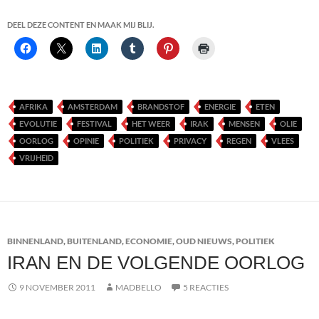
DEEL DEZE CONTENT EN MAAK MIJ BLIJ.
AFRIKA
AMSTERDAM
BRANDSTOF
ENERGIE
ETEN
EVOLUTIE
FESTIVAL
HET WEER
IRAK
MENSEN
OLIE
OORLOG
OPINIE
POLITIEK
PRIVACY
REGEN
VLEES
VRIJHEID
BINNENLAND
,
BUITENLAND
,
ECONOMIE
,
OUD NIEUWS
,
POLITIEK
IRAN EN DE VOLGENDE OORLOG
9 NOVEMBER 2011
MADBELLO
5 REACTIES