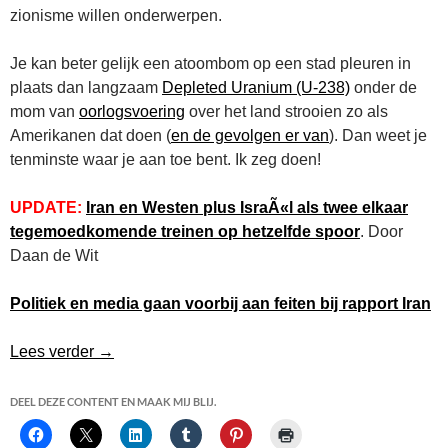
zionisme willen onderwerpen.
Je kan beter gelijk een atoombom op een stad pleuren in
plaats dan langzaam
Depleted Uranium (U-238)
onder de
mom van
oorlogsvoering
over het land strooien zo als
Amerikanen dat doen (
en de gevolgen er van
). Dan weet je
tenminste waar je aan toe bent. Ik zeg doen!
UPDATE:
Iran en Westen plus IsraÃ«l als twee elkaar
tegemoedkomende treinen op hetzelfde spoor
. Door
Daan de Wit
Politiek en media gaan voorbij aan feiten bij rapport Iran
Iran en de volgende oorlog
Lees verder
→
DEEL DEZE CONTENT EN MAAK MIJ BLIJ.