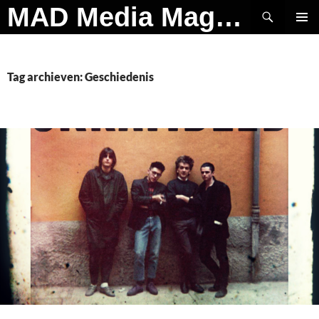
Ga
Zoeken
MAD Media Magazine
naar
PRIMAI
de
MENU
inhoud
Tag archieven: Geschiedenis