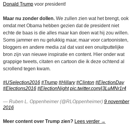
Donald Trump
voor president!
Maar nu zonder dollen.
We zullen zien wat het brengt, ook
omdat met Obama hebben gezien dat de president niet
echte de baas is die alles maar kan doen wat hij zou willen.
Soms jammer en nu gelukkig maar, maar voor cartoonisten,
bloggers en andere media zal dat vast een onuitputtelijke
bron zijn van nieuwe inspiratie en content. Hier onder wat
grappige tweets, citaten en cartoon die ik deze ochtend al
scrollend tegen kwam.
#USelection2016
#Trump
#Hillary
#Clinton
#ElectionDay
#Elections2016
#ElectionNight
pic.twitter.com/j3LuMNr1r4
— Ruben L. Oppenheimer (@RLOppenheimer)
9 november
2016
De Dag dat de 
Meer content over Trump zien?
Lees verder
→