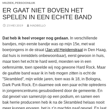
MUZIEK
,
PERSOONLIJK
ER GAAT NIET BOVEN HET
SPELEN IN EEN ECHTE BAND
25 MEI 2019
MADBELLO
Dat heb ik heel vroeger nog gedaan.
In verschillende
bandjes, mijn eerste bandje was op mijn 15e, met wat
boerjongens in de straat (
Jan v/d Heijdenstraat
in Den Haag,
dat huis is inmiddels onbewoonbaar), eerst gewoon in huis,
maar toen het echt te hard werd, moesten we in een
oefenruimte, toen speelde wij nog gewone Hard Rock. Maar
de gaafste band waar ik in heb mogen zitten is echt de
”Skrambled”, mijn wilde jaren, toen was ik 18, in Bologna,
Dark Punk Rock. En daarmee ook een paar echte optredens
in jongerencentrums gesubsidieerd door de gemeente. En
dat gevoel van samenzijn op een podium, en samen een
bak herrie produceren heb ik na de Skrambled helaas nooit
meer kunnen ervaren, het is z’n machtig gaaf gevoel. En laat