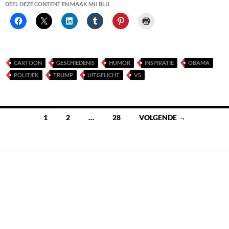
DEEL DEZE CONTENT EN MAAK MIJ BLIJ.
CARTOON
GESCHIEDENIS
HUMOR
INSPIRATIE
OBAMA
POLITIEK
TRUMP
UITGELICHT
VS
Berichten
1
2
…
28
VOLGENDE →
navigatie