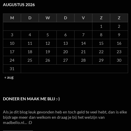
AUGUSTUS 2026
M
D
W
D
V
Z
Z
1
2
3
4
5
6
7
8
9
10
11
12
13
14
15
16
17
18
19
20
21
22
23
24
25
26
27
28
29
30
31
« aug
DONEER EN MAAK ME BLIJ :-)
Als je dit blog leuk gevonden heb en toch geld te veel hebt, dan is elke
bijdrage meer dan welkom en draag je bij het welzijn van
madbello.nl... :D