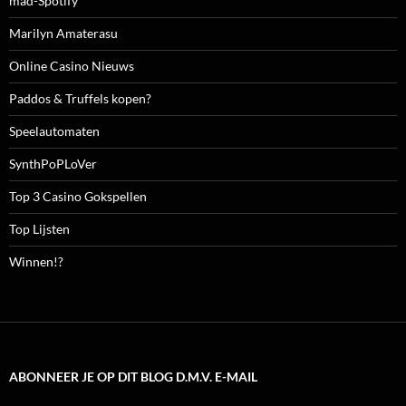
mad-Spotify
Marilyn Amaterasu
Online Casino Nieuws
Paddos & Truffels kopen?
Speelautomaten
SynthPoPLoVer
Top 3 Casino Gokspellen
Top Lijsten
Winnen!?
ABONNEER JE OP DIT BLOG D.M.V. E-MAIL