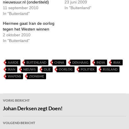
nieuwsuur.nl (ondertiteld)
23 juni 2009
11 september 2010
In "Buitenland"
In "Buitenland"
Hiermee gaat Iran de oorlog
tegen het Westen winnen
2 oktober 2010
In "Buitenland"
AARDE
BUITENLAND
CHINA
DEN HAAG
INDIA
IRAK
IRAN
NIEUWS
OLIE
OORLOG
POLITIEK
RUSLAND
WAPENS
ZIONISME
Bericht
VORIG BERICHT
navigatie
Johan Derksen zegt Doen!
VOLGEND BERICHT