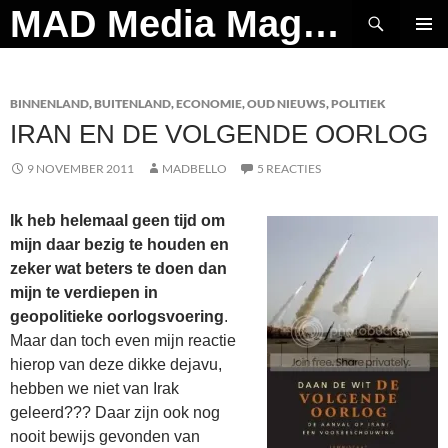
Ga
Zoeken
MAD Media Magazine
naar
PRIMAI
de
MENU
inhoud
BINNENLAND
,
BUITENLAND
,
ECONOMIE
,
OUD NIEUWS
,
POLITIEK
IRAN EN DE VOLGENDE OORLOG
9 NOVEMBER 2011
MADBELLO
5 REACTIES
Ik heb helemaal geen tijd om
mijn daar bezig te houden en
zeker wat beters te doen dan
mijn te verdiepen in
geopolitieke oorlogsvoering
.
Maar dan toch even mijn reactie
hierop van deze dikke dejavu,
hebben we niet van Irak
geleerd??? Daar zijn ook nog
nooit bewijs gevonden van