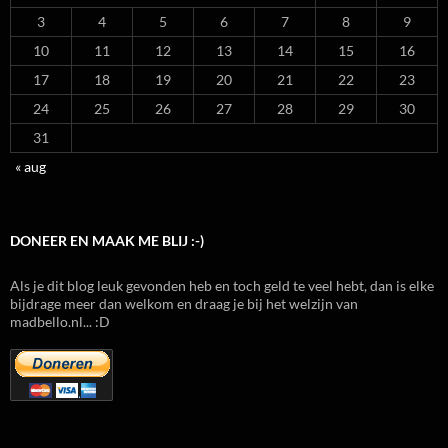
3
4
5
6
7
8
9
10
11
12
13
14
15
16
17
18
19
20
21
22
23
24
25
26
27
28
29
30
31
« aug
DONEER EN MAAK ME BLIJ :-)
Als je dit blog leuk gevonden heb en toch geld te veel hebt, dan is elke
bijdrage meer dan welkom en draag je bij het welzijn van
madbello.nl... :D