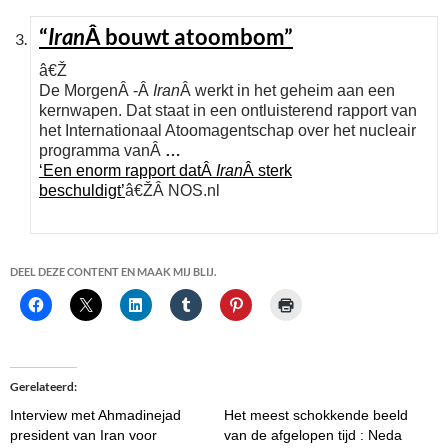
“
Iran
Â bouwt atoombom”
â€Ž
De MorgenÂ -Â
Iran
Â werkt in het geheim aan een
kernwapen. Dat staat in een ontluisterend rapport van
het Internationaal Atoomagentschap over het nucleair
programma vanÂ
…
‘Een enorm rapport datÂ
Iran
Â sterk
beschuldigt’
â€ŽÂ NOS.nl
DEEL DEZE CONTENT EN MAAK MIJ BLIJ.
Gerelateerd
Interview met Ahmadinejad
Het meest schokkende beeld
president van Iran voor
van de afgelopen tijd : Neda