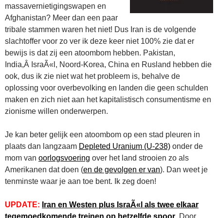
massavernietigingswapen en
Afghanistan? Meer dan een paar
tribale stammen waren het niet! Dus Iran is de volgende
slachtoffer voor zo ver ik deze keer niet 100% zie dat er
bewijs is dat zij een atoombom hebben. Pakistan,
India,Â IsraÃ«l, Noord-Korea, China en Rusland hebben die
ook, dus ik zie niet wat het probleem is, behalve de
oplossing voor overbevolking en landen die geen schulden
maken en zich niet aan het kapitalistisch consumentisme en
zionisme willen onderwerpen.
Je kan beter gelijk een atoombom op een stad pleuren in
plaats dan langzaam
Depleted Uranium (U-238)
onder de
mom van
oorlogsvoering
over het land strooien zo als
Amerikanen dat doen (
en de gevolgen er van
). Dan weet je
tenminste waar je aan toe bent. Ik zeg doen!
UPDATE:
Iran en Westen plus IsraÃ«l als twee elkaar
tegemoedkomende treinen op hetzelfde spoor
. Door