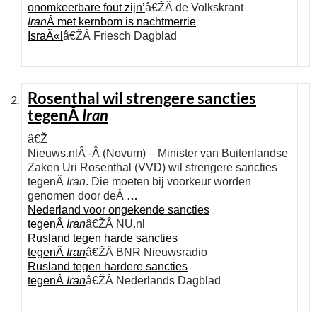
onomkeerbare fout zijn’
â€ŽÂ de Volkskrant
Iran
Â met kernbom is nachtmerrie
IsraÃ«l
â€ŽÂ Friesch Dagblad
Rosenthal wil strengere sancties
tegenÂ
Iran
â€Ž
Nieuws.nlÂ -Â (Novum) – Minister van Buitenlandse
Zaken Uri Rosenthal (VVD) wil strengere sancties
tegenÂ
Iran
. Die moeten bij voorkeur worden
genomen door deÂ
…
Nederland voor ongekende sancties
tegenÂ
Iran
â€ŽÂ NU.nl
Rusland tegen harde sancties
tegenÂ
Iran
â€ŽÂ BNR Nieuwsradio
Rusland tegen hardere sancties
tegenÂ
Iran
â€ŽÂ Nederlands Dagblad