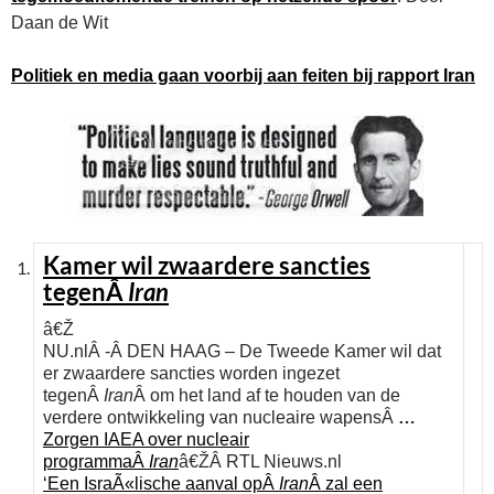
Daan de Wit
Politiek en media gaan voorbij aan feiten bij rapport Iran
Kamer wil zwaardere sancties
tegenÂ
Iran
â€Ž
NU.nlÂ -Â DEN HAAG – De Tweede Kamer wil dat
er zwaardere sancties worden ingezet
tegenÂ
Iran
Â om het land af te houden van de
verdere ontwikkeling van nucleaire wapensÂ
…
Zorgen IAEA over nucleair
programmaÂ
Iran
â€ŽÂ RTL Nieuws.nl
‘Een IsraÃ«lische aanval opÂ
Iran
Â zal een