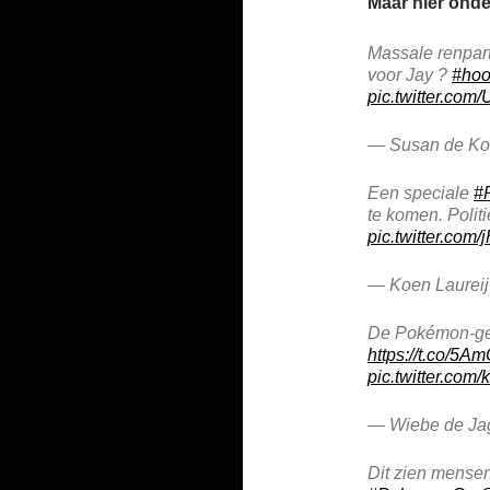
Maar hier onde
Massale renpart
voor Jay ?
#ho
pic.twitter.com
— Susan de Ko
Een speciale
#
te komen. Politi
pic.twitter.co
— Koen Laureij
De Pokémon-gekt
https://t.co/5
pic.twitter.co
— Wiebe de Ja
Dit zien mensen