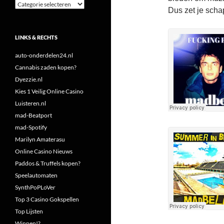
Categorieën
Dus zet je schap
LINKS & RECHTS
auto-onderdelen24.nl
Cannabis zaden kopen?
Dyezzie.nl
Kies 1 Veilig Online Casino
Luisteren.nl
mad-Beatport
mad-Spotify
Marilyn Amaterasu
Online Casino Nieuws
Paddos & Truffels kopen?
Speelautomaten
SynthPoPLoVer
Top 3 Casino Gokspellen
Top Lijsten
Winnen!?