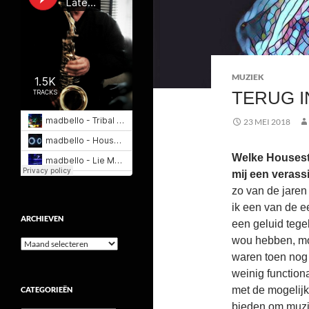
MUZIEK
TERUG I
23 MEI 2018
Welke Housesti
mij een verass
zo van de jaren
ik een van de e
ARCHIEVEN
een geluid tegel
wou hebben, moe
Archieven
waren toen nog 
weinig functional
met de mogelijk
CATEGORIEËN
bieden om muzi