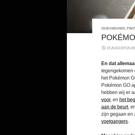
OUD NIEUWS
,
TWI
POKÉMON
15 AUGUSTUS 2
En dat allemaa
tegengekomen d
het Pokémon GO 
Pokémon GO app
hebben wij er 
voor
, en
het be
aan de beurt
, e
zijn gegaan en 
voetgangers
.