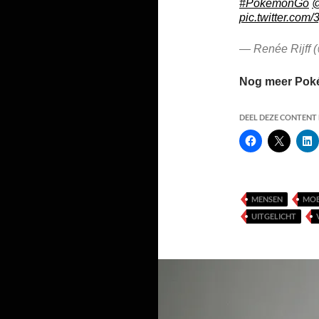
#PokemonGo
@
pic.twitter.co
— Renée Rijff (
Nog meer Pok
DEEL DEZE CONTENT E
MENSEN
MOB
UITGELICHT