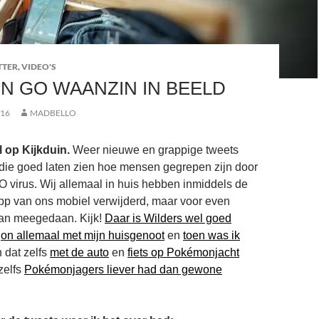
TTER
,
VIDEO'S
 GO WAANZIN IN BEELD
016
MADBELLO
l op Kijkduin.
Weer nieuwe en grappige tweets
ie goed laten zien hoe mensen gegrepen zijn door
virus. Wij allemaal in huis hebben inmiddels de
 van ons mobiel verwijderd, maar voor even
aan meegedaan. Kijk!
Daar is Wilders wel goed
gon allemaal met mijn huisgenoot
en
toen was ik
n dat zelfs
met de auto
en
fiets op Pokémonjacht
zelfs
Pokémonjagers liever had dan gewone