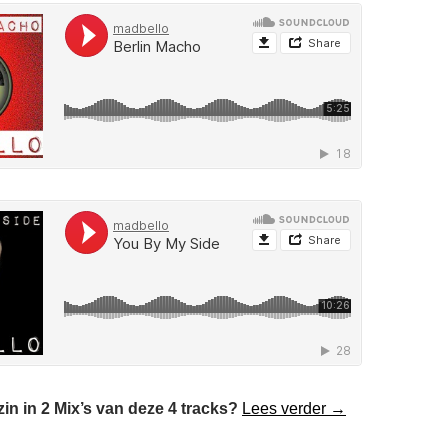
Terug in de Tijd
in in 2 Mix’s van deze 4 tracks?
Lees verder
→