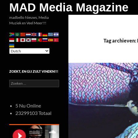
Zoeken
MAD Media Magazine
Ga
madbello Nieuws, Media
Muziek en Veel Meer!!!
naar
de
inhoud
Tag archieven:
ZOEKT, EN GIJ ZULT VINDEN!!!
Zoeken
naar:
5 Nu Online
23299103 Totaal