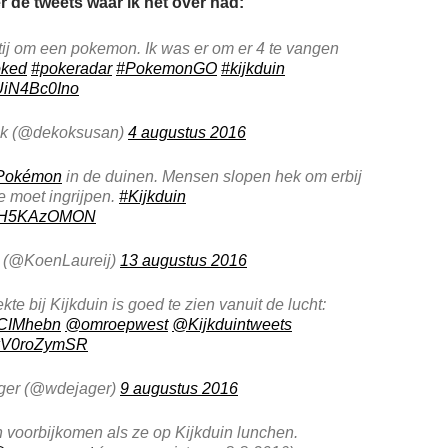
r de tweets waar ik het over had:
ij om een pokemon. Ik was er om er 4 te vangen
oked
#pokeradar
#PokemonGO
#kijkduin
/UiN4Bc0Ino
k (@dekoksusan)
4 augustus 2016
Pokémon
in de duinen. Mensen slopen hek om erbij
e moet ingrijpen.
#Kijkduin
m/jH5KAzOMON
 (@KoenLaureij)
13 augustus 2016
e bij Kijkduin is goed te zien vanuit de lucht:
AmCIMhebn
@omroepwest
@Kijkduintweets
m/kV0roZymSR
ger (@wdejager)
9 augustus 2016
 voorbijkomen als ze op Kijkduin lunchen.