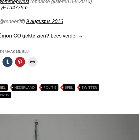
omroepwest
(opname gisteren 8-8-2016)
m/3yETd4775m
@reneerijff)
9 augustus 2016
POKÉMON GO Waanzin in 
émon GO gekte zien?
Lees verder
→
N MAAK MIJ BLIJ.
IEL
NEDERLAND
POLITIE
SPEL
TWITTER
VIRUS