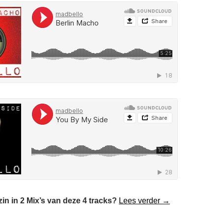
Terug in de Tijd
in in 2 Mix’s van deze 4 tracks?
Lees verder
→