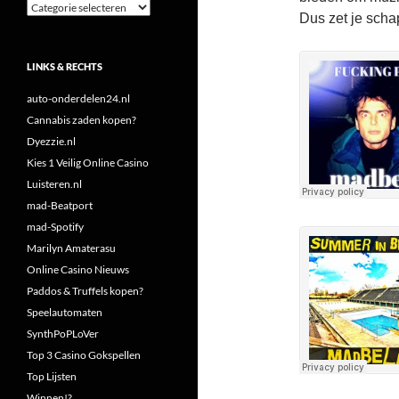
Categorieën
Dus zet je schap
LINKS & RECHTS
auto-onderdelen24.nl
Cannabis zaden kopen?
Dyezzie.nl
Kies 1 Veilig Online Casino
Luisteren.nl
mad-Beatport
mad-Spotify
Marilyn Amaterasu
Online Casino Nieuws
Paddos & Truffels kopen?
Speelautomaten
SynthPoPLoVer
Top 3 Casino Gokspellen
Top Lijsten
Winnen!?