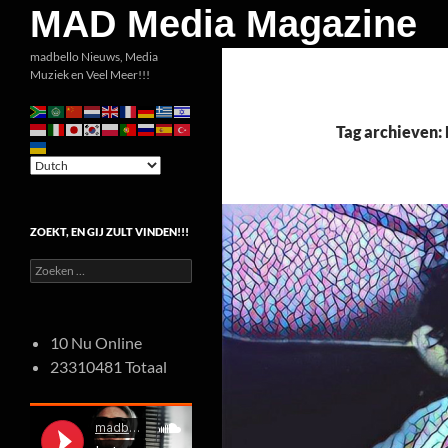
Zoeken
MAD Media Magazine
Ga
madbello Nieuws, Media
Muziek en Veel Meer!!!
naar
de
inhoud
Tag archieven:
ZOEKT, EN GIJ ZULT VINDEN!!!
Zoeken
naar:
10 Nu Online
23310481 Totaal