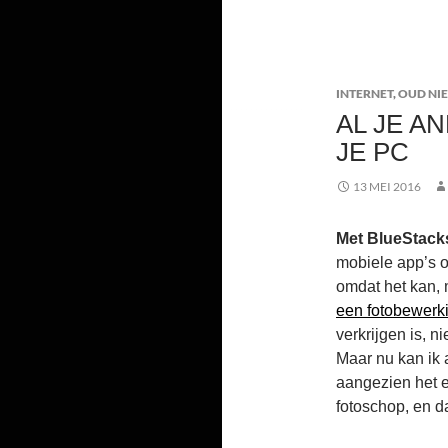
INTERNET
,
OUD NI
AL JE A
JE PC
13 MEI 2016
Met BlueStacks
mobiele app’s o
omdat het kan, m
een fotobewerki
verkrijgen is, n
Maar nu kan ik 
aangezien het e
fotoschop, en d