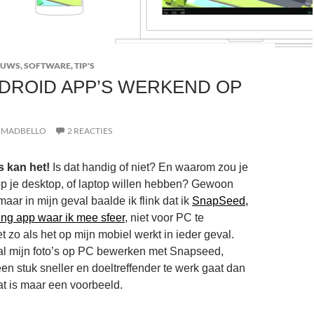
EUWS
,
SOFTWARE
,
TIP'S
NDROID APP’S WERKEND OP
MADBELLO
2 REACTIES
 kan het!
Is dat handig of niet? En waarom zou je
p je desktop, of laptop willen hebben? Gewoon
aar in mijn geval baalde ik flink dat ik
SnapSeed,
ng app waar ik mee sfeer
, niet voor PC te
iet zo als het op mijn mobiel werkt in ieder geval.
al mijn foto’s op PC bewerken met Snapseed,
en stuk sneller en doeltreffender te werk gaat dan
at is maar een voorbeeld.