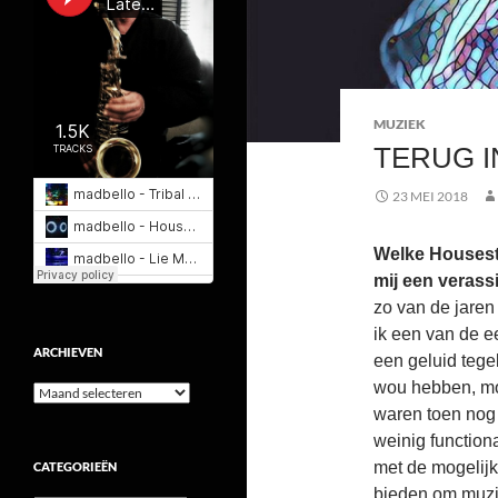
MUZIEK
TERUG I
23 MEI 2018
Welke Housesti
mij een verass
zo van de jaren
ik een van de e
ARCHIEVEN
een geluid tegel
wou hebben, moe
Archieven
waren toen nog 
weinig functional
met de mogelijk
CATEGORIEËN
bieden om muzi