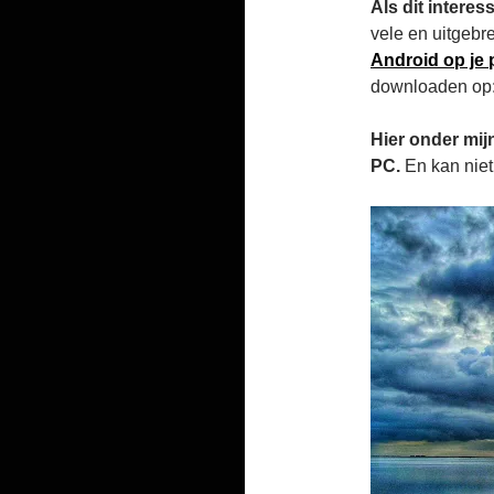
Als dit interes
vele en uitgebr
Android op je
downloaden op
Hier onder mij
PC.
En kan niet