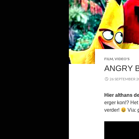
FILM
,
VIDEO'S
ANGRY B
26 SEPTEMBER 2
Hier althans de
erger kon!? Het 
verder!
Via: