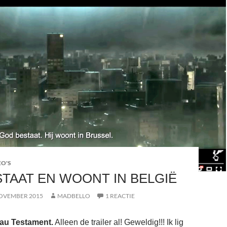
EO'S
TAAT EN WOONT IN BELGIË
OVEMBER 2015
MADBELLO
1 REACTIE
au Testament.
Alleen de trailer al! Geweldig!!! Ik lig