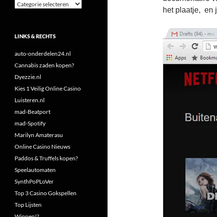
Categorieën
het plaatje, en 
LINKS & RECHTS
auto-onderdelen24.nl
Cannabis zaden kopen?
Dyezzie.nl
Kies 1 Veilig Online Casino
Luisteren.nl
mad-Beatport
mad-Spotify
Marilyn Amaterasu
Online Casino Nieuws
Paddos & Truffels kopen?
Speelautomaten
SynthPoPLoVer
Top 3 Casino Gokspellen
Top Lijsten
Winnen!?