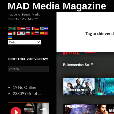
Zoeken
MAD Media Magazine
Ga
madbello Nieuws, Media
Muziek en Veel Meer!!!
naar
de
inhoud
Tag archieven: 
ZOEKT, EN GIJ ZULT VINDEN!!!
Zoeken
naar:
19 Nu Online
23309955 Totaal