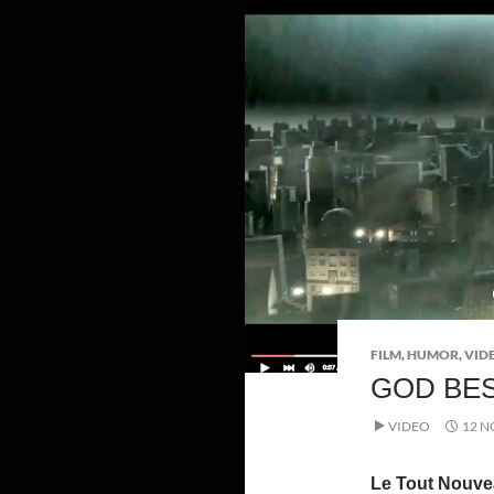
FILM
,
HUMOR
,
VID
GOD BES
VIDEO
12 N
Le Tout Nouve