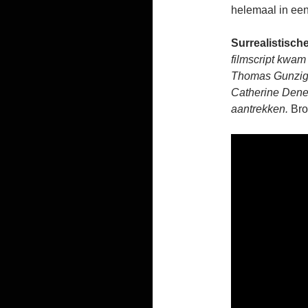
helemaal in ee
Surrealistisch
filmscript kwam
Thomas Gunzig 
Catherine Dene
aantrekken.
Bro