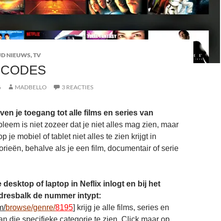
D NIEUWS
,
TV
 CODES
6
MADBELLO
3 REACTIES
en je toegang tot alle films en series van
leem is niet zozeer dat je niet alles mag zien, maar
op je mobiel of tablet niet alles te zien krijgt in
rieën, behalve als je een film, documentair of serie
e desktop of laptop in Neflix inlogt en bij het
dresbalk de nummer intypt:
m/
browse/genre/
8195
]
krijg je alle films, series en
n die specifieke categorie te zien. Click maar op