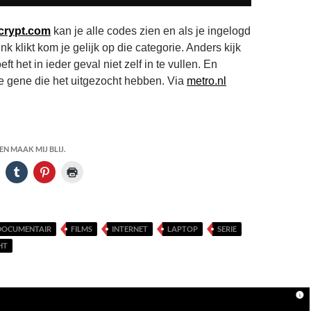
crypt.com
kan je alle codes zien en als je ingelogd
ink klikt kom je gelijk op die categorie. Anders kijk
eft het in ieder geval niet zelf in te vullen. En
e gene die het uitgezocht hebben. Via
metro.nl
Flix Codes
N MAAK MIJ BLIJ.
DOCUMENTAIR
FILMS
INTERNET
LAPTOP
SERIE
HT