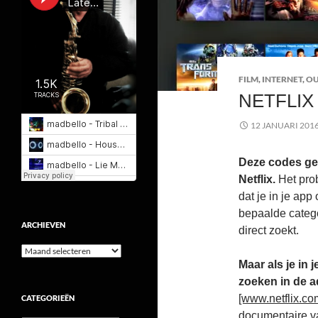
FILM
,
INTERNET
,
OU
NETFLIX
12 JANUARI 201
Deze codes gev
Netflix.
Het prob
dat je in je app 
bepaalde catego
ARCHIEVEN
direct zoekt.
Archieven
Maar als je in j
zoeken in de a
[www.netflix.co
CATEGORIEËN
documentaire va