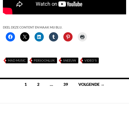
DEEL DEZE CONTENT EN MAAK MIJ BLIJ.
MAD MUSIC
PERSOONLIJK
SNEEUW
VIDEO'S
Berichten
1
2
…
39
VOLGENDE →
navigatie