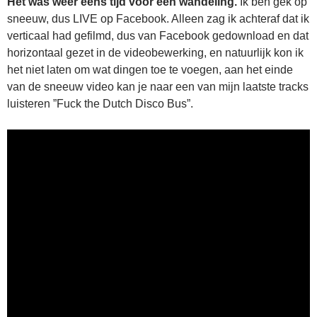
Het was weer eens tijd voor een wandeling.
Ik ben gek op
sneeuw, dus LIVE op Facebook. Alleen zag ik achteraf dat ik
verticaal had gefilmd, dus van Facebook gedownload en dat
horizontaal gezet in de videobewerking, en natuurlijk kon ik
het niet laten om wat dingen toe te voegen, aan het einde
van de sneeuw video kan je naar een van mijn laatste tracks
luisteren ”Fuck the Dutch Disco Bus”.