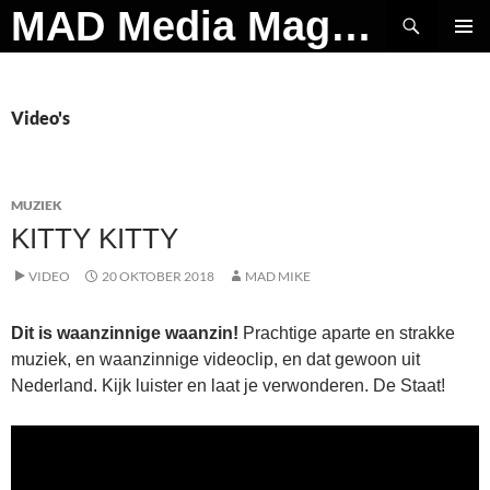
Ga
Zoeken
MAD Media Magazine
naar
PRIMAI
de
MENU
inhoud
Video's
MUZIEK
KITTY KITTY
VIDEO
20 OKTOBER 2018
MAD MIKE
Dit is waanzinnige waanzin!
Prachtige aparte en strakke
muziek, en waanzinnige videoclip, en dat gewoon uit
Nederland. Kijk luister en laat je verwonderen. De Staat!