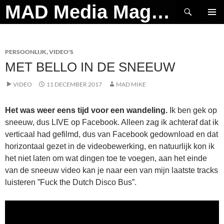
Ga
Zoeken
MAD Media Magazine
naar
PRIMAI
de
MENU
inhoud
PERSOONLIJK
,
VIDEO'S
MET BELLO IN DE SNEEUW
VIDEO
11 DECEMBER 2017
MAD MIKE
Het was weer eens tijd voor een wandeling.
Ik ben gek op
sneeuw, dus LIVE op Facebook. Alleen zag ik achteraf dat ik
verticaal had gefilmd, dus van Facebook gedownload en dat
horizontaal gezet in de videobewerking, en natuurlijk kon ik
het niet laten om wat dingen toe te voegen, aan het einde
van de sneeuw video kan je naar een van mijn laatste tracks
luisteren ”Fuck the Dutch Disco Bus”.