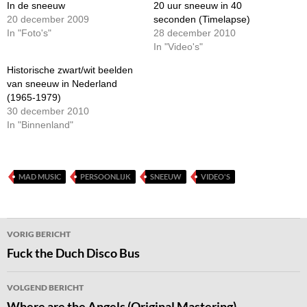
In de sneeuw
20 uur sneeuw in 40
20 december 2009
seconden (Timelapse)
In "Foto's"
28 december 2010
In "Video's"
Historische zwart/wit beelden
van sneeuw in Nederland
(1965-1979)
30 december 2010
In "Binnenland"
MAD MUSIC
PERSOONLIJK
SNEEUW
VIDEO'S
Bericht
VORIG BERICHT
navigatie
Fuck the Duch Disco Bus
VOLGEND BERICHT
Where are the Angels (Original Mastering)